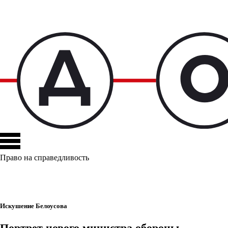
Право на справедливость
Искушение Белоусова
Портрет нового министра обороны