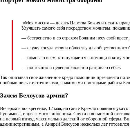
«Моя миссия — искать Царства Божия и искать правды
Улучшать самого себя посредством молитвы, покаяния
— бестрепетно и со страхом Божиим несу свой крест, 
— служу государству и обществу для общественного б
— помогаю всем, кто нуждается в помощи и кому мог
— постоянно и целенаправленно развиваю себя».
Так описывал свое жизненное кредо помощник президента по эк
пообщавшись с источниками, знакомыми с методами работы Бело
Зачем Белоусов армии?
Вечером в воскресенье, 12 мая, на сайте Кремля появился указ
Рустамова, и для самого чиновника. Слухи о возможной отставк
на первый взгляд максимально далекий от оборонной сферы. Вп
административным, а Андрей Белоусов несколько лет готовился 