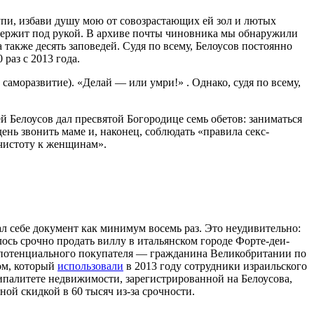
тупи, избави душу мою от совозрастающих ей зол и лютых
держит под рукой. В архиве почты чиновника мы обнаружили
также десять заповедей. Судя по всему, Белоусов постоянно
раз с 2013 года.
аморазвитие). «Делай — или умри!» . Однако, судя по всему,
й Белоусов дал пресвятой Богородице семь обетов: заниматься
ень звонить маме и, наконец, соблюдать «правила секс-
чистоту к женщинам».
ал себе документ как минимум восемь раз. Это неудивительно:
лось срочно продать виллу в итальянском городе Форте-деи-
е потенциального покупателя — гражданина Великобритании по
ом, который
использовали
в 2013 году сотрудники израильского
палитете недвижимости, зарегистрированной на Белоусова,
ой скидкой в 60 тысяч из-за срочности.