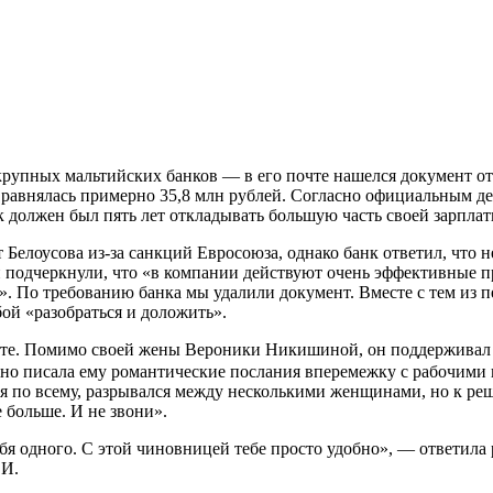
 крупных мальтийских банков — в его почте нашелся документ от
а равнялась примерно 35,8 млн рублей. Согласно официальным де
к должен был пять лет откладывать большую часть своей зарплат
 Белоусова из-за санкций Евросоюза, однако банк ответил, что 
и подчеркнули, что «в компании действуют очень эффективные 
По требованию банка мы удалили документ. Вместе с тем из пер
бой «разобраться и доложить».
те. Помимо своей жены Вероники Никишиной, он поддерживал 
ярно писала ему романтические послания вперемежку с рабочими 
дя по всему, разрывался между несколькими женщинами, но к ре
 больше. И не звони».
я одного. С этой чиновницей тебе просто удобно», — ответила 
СИ.