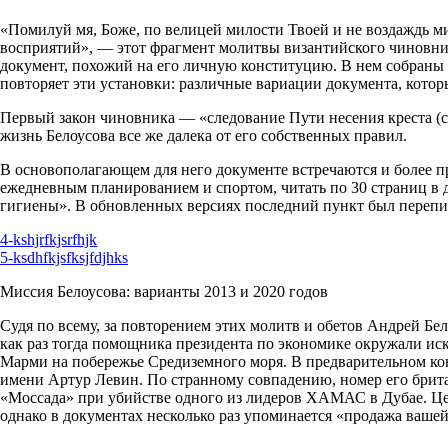
«Помилуй мя, Боже, по велицей милости Твоей и не воздаждь ми
восприятий», — этот фрагмент молитвы византийского чиновник
документ, похожий на его личную конституцию. В нем собраны г
повторяет эти установки: различные вариации документа, которы
Первый закон чиновника — «следование Пути несения креста (см
жизнь Белоусова все же далека от его собственных правил.
В основополагающем для него документе встречаются и более пр
ежедневным планированием и спортом, читать по 30 страниц в де
гигиены». В обновленных версиях последний пункт был перепи
4-kshjrfkjsrfhjk
5-ksdhfkjsfksjfdjhks
Миссия Белоусова: варианты 2013 и 2020 годов
Судя по всему, за повторением этих молитв и обетов Андрей Бел
как раз тогда помощника президента по экономике окружали иск
Марми на побережье Средиземного моря. В предварительном кон
имени Артур Левин. По странному совпадению, номер его брит
«Моссада» при убийстве одного из лидеров ХАМАС в Дубае. Цен
однако в документах несколько раз упоминается «продажа вашей