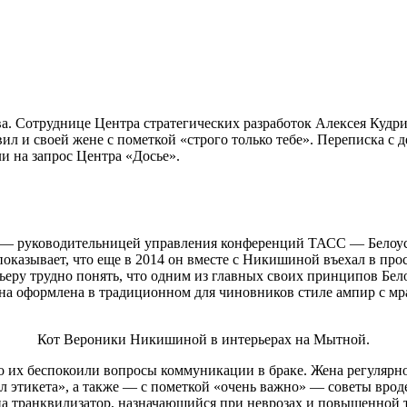
. Сотруднице Центра стратегических разработок Алексея Кудрин
ил и своей жене с пометкой «строго только тебе». Переписка с 
и на запрос Центра «Досье».
 — руководительницей управления конференций ТАСС — Белоусов
 показывает, что еще в 2014 он вместе с Никишиной въехал в п
еру трудно понять, что одним из главных своих принципов Бел
на оформлена в традиционном для чиновников стиле ампир с мр
Кот Вероники Никишиной в интерьерах на Мытной.
 их беспокоили вопросы коммуникации в браке. Жена регулярно 
л этикета», а также — с пометкой «очень важно» — советы вроде
на транквилизатор, назначающийся при неврозах и повышенной т