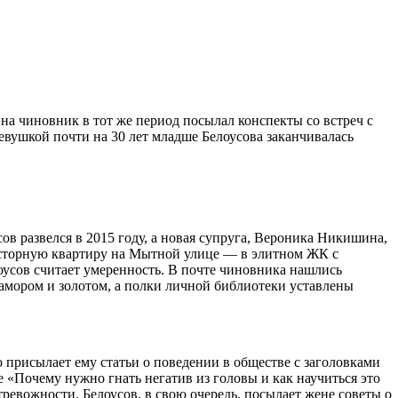
а чиновник в тот же период посылал конспекты со встреч с
девушкой почти на 30 лет младше Белоусова заканчивалась
 развелся в 2015 году, а новая супруга, Вероника Никишина,
росторную квартиру на Мытной улице — в элитном ЖК с
оусов считает умеренность. В почте чиновника нашлись
амором и золотом, а полки личной библиотеки уставлены
присылает ему статьи о поведении в обществе с заголовками
 «Почему нужно гнать негатив из головы и как научиться это
ревожности. Белоусов, в свою очередь, посылает жене советы о