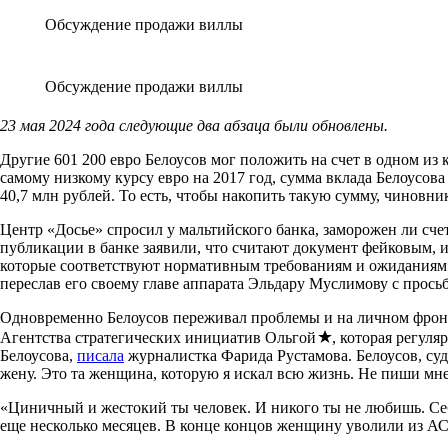
Обсуждение продажи виллы
Обсуждение продажи виллы
23 мая 2024 года следующие два абзаца были обновлены.
Другие 601 200 евро Белоусов мог положить на счет в одном из
самому низкому курсу евро на 2017 год, сумма вклада Белоусов
40,7 млн рублей. То есть, чтобы накопить такую сумму, чиновни
Центр «Досье» спросил у мальтийского банка, заморожен ли счет
публикации в банке заявили, что считают документ фейковым, 
которые соответствуют нормативным требованиям и ожиданиям». 
переслав его своему главе аппарата Эльдару Муслимову с прось
Одновременно Белоусов переживал проблемы и на личном фрон
Агентства стратегических инициатив Ольгой
, которая регул
Белоусова,
писала
журналистка Фарида Рустамова. Белоусов, су
жену. Это та женщина, которую я искал всю жизнь. Не пиши мне
«Циничный и жестокий ты человек. И никого ты не любишь. Себ
еще несколько месяцев. В конце концов женщину уволили из А