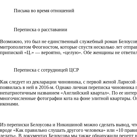
Письма во время отношений
Переписка о расставании
Возможно, это был не единственный служебный роман Белоусова
митрополитом Феогностом, которые спустя несколько лет отправ
припиской «Ц.» — вероятно, «целую». Обе женщины не ответил
Переписка с сотрудницей ЦСР
Как следует из декларации чиновника, с первой женой Ларисой
появилась в ней в 2016-м. Однако личная переписка чиновника
непатриотичным названием «Английский квартал». По ее интерь
многочисленные фотографии кота на фоне элитной квартиры. О
иконами.
Из переписки Белоусова и Никишиной можно сделать вывод, что
вроде «Как правильно слушать другого человека» или «10 прави
делать». В документах Белоусова мы также обнаружили рецепт 