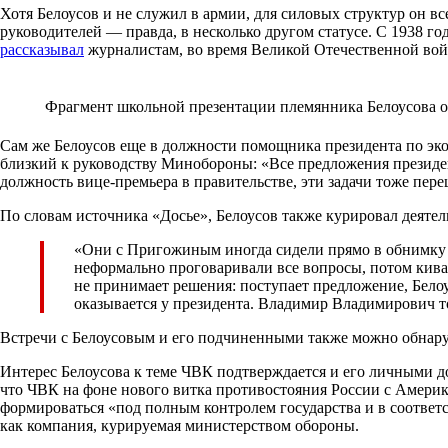
Хотя Белоусов и не служил в армии, для силовых структур он в
руководителей — правда, в несколько другом статусе. С 1938 г
рассказывал
журналистам, во время Великой Отечественной войн
Фрагмент школьной презентации племянника Белоусова о
Сам же Белоусов еще в должности помощника президента по эко
близкий к руководству Минобороны: «Все предложения президент
должность вице-премьера в правительстве, эти задачи тоже пере
По словам источника «Досье», Белоусов также курировал деяте
«Они с Пригожиным иногда сидели прямо в обнимку —
неформально проговаривали все вопросы, потом кивал
не принимает решения: поступает предложение, Белоу
оказывается у президента. Владимир Владимирович то
Встречи с Белоусовым и его подчиненными также можно обнару
Интерес Белоусова к теме ЧВК подтверждается и его личными до
что ЧВК на фоне нового витка противостояния России с Амери
формироваться «под полным контролем государства и в соответ
как компания, курируемая министерством обороны.