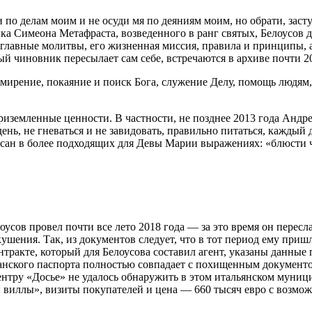
 по делам моим и не осуди мя по деяниям моим, но обрати, зас
а Симеона Метафраста, возведенного в ранг святых, Белоусов 
лавные молитвы, его жизненная миссия, правила и принципы, а 
й чиновник пересылает сам себе, встречаются в архиве почти 20 
ирение, покаяние и поиск Бога, служение Делу, помощь людям, с
иземленные ценности. В частности, не позднее 2013 года Андре
нь, не гневаться и не завидовать, правильно питаться, каждый д
сан в более подходящих для Девы Марии выражениях: «блюсти 
оусов провел почти все лето 2018 года — за это время он пересл
ушения. Так, из документов следует, что в тот период ему приш
тракте, который для Белоусова составил агент, указаны данны
анского паспорта полностью совпадает с похищенным документ
тру «Досье» не удалось обнаружить в этом итальянском муници
 виллы», визиты покупателей и цена — 660 тысяч евро с возможн