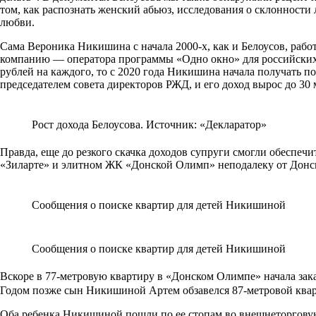
том, как распознать женский абьюз, исследования о склонност
любви.
Сама Вероника Никишина с начала 2000-х, как и Белоусов, рабо
компанию — оператора программы «Одно окно» для российских э
рублей на каждого, то с 2020 года Никишина начала получать по
председателем совета директоров РЖД, и его доход вырос до 30
Рост дохода Белоусова. Источник: «Декларатор»
Правда, еще до резкого скачка доходов супруги смогли обеспеч
«Зиларте» и элитном ЖК «Донской Олимп» неподалеку от Донс
Сообщения о поиске квартир для детей Никишиной
Сообщения о поиске квартир для детей Никишиной
Вскоре в 77-метровую квартиру в «Донском Олимпе» начала зака
Годом позже сын Никишиной Артем обзавелся 87-метровой квар
Оба ребенка Никишиной пошли по ее стопам во внешнеторговую 