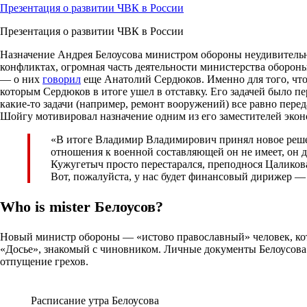
Презентация о развитии ЧВК в России
Презентация о развитии ЧВК в России
Назначение Андрея Белоусова министром обороны неудивительн
конфликтах, огромная часть деятельности министерства оборо
— о них
говорил
еще Анатолий Сердюков. Именно для того, чтоб
которым Сердюков в итоге ушел в отставку. Его задачей было п
какие-то задачи (например, ремонт вооружений) все равно пере
Шойгу мотивировал назначение одним из его заместителей экон
«В итоге Владимир Владимирович принял новое реше
отношения к военной составляющей он не имеет, он д
Кужугетыч просто перестарался, преподнося Цаликов
Вот, пожалуйста, у нас будет финансовый дирижер — Б
Who is mister Белоусов?
Новый министр обороны — «истово православный» человек, кото
«Досье», знакомый с чиновником. Личные документы Белоусова п
отпущение грехов.
Расписание утра Белоусова