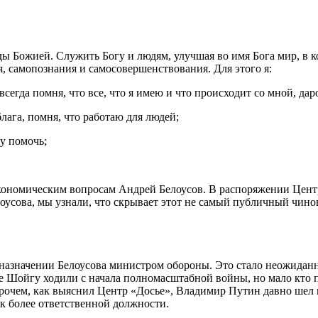
 Божией. Служить Богу и людям, улучшая во имя Бога мир, в ко
, самопознания и самосовершенствования. Для этого я:
всегда помня, что все, что я имею и что происходит со мной, да
лага, помня, что работаю для людей;
у помочь;
ономическим вопросам Андрей Белоусов. В распоряжении Центра
усова, мы узнали, что скрывает этот не самый публичный чинов
 о назначении Белоусова министром обороны. Это стало неожидан
е Шойгу ходили с начала полномасштабной войны, но мало кто пр
рочем, как выяснил Центр «Досье», Владимир Путин давно шел 
к более ответственной должности.