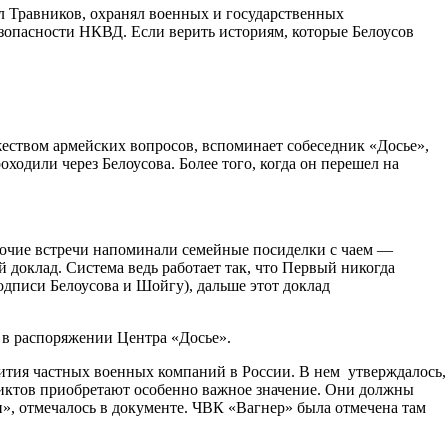
ел Травников, охранял военных и государственных
езопасности НКВД. Если верить историям, которые Белоусов
жеством армейских вопросов, вспоминает собеседник «Досье»,
одили через Белоусова. Более того, когда он перешел на
абочие встречи напоминали семейные посиделки с чаем —
 доклад. Система ведь работает так, что Первый никогда
одписи Белоусова и Шойгу), дальше этот доклад
 в распоряжении Центра «Досье».
вития частных военных компаний в России. В нем утверждалось,
иктов приобретают особенно важное значение. Они должны
», отмечалось в документе. ЧВК «Вагнер» была отмечена там