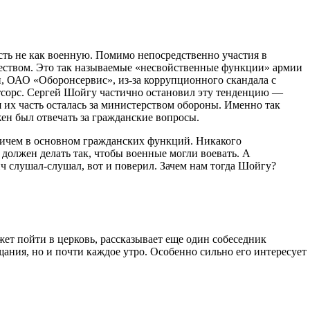
ть не как военную. Помимо непосредственно участия в
ществом. Это так называемые «несвойственные функции» армии
и, ОАО «Оборонсервис», из-за коррупционного скандала с
утсорс. Сергей Шойгу частично остановил эту тенденцию —
 их часть осталась за министерством обороны. Именно так
ен был отвечать за гражданские вопросы.
ричем в основном гражданских функций. Никакого
должен делать так, чтобы военные могли воевать. А
 слушал-слушал, вот и поверил. Зачем нам тогда Шойгу?
ет пойти в церковь, рассказывает еще один собеседник
ания, но и почти каждое утро. Особенно сильно его интересует