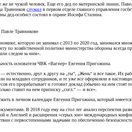
се же не чужой человек. Еще его дед по материнской линии, Пав
ода Травников
служил
в первом отделе главного управления госб
ы дед-особист состоял в охране Иосифа Сталина.
 Павле Травникове
номике, которую он занимал с 2013 по 2020 год, занимался мно
у по хозяйственной политике министерства обороны всегда прох
шли следом за ним».
льность основателя ЧВК «Вагнер» Евгения Пригожина.
 естественно, друг к другу на „ты“, „Жень“ и все такое. Их р
и на младших сотрудников, и те уже все оформляли в настоящий
сов его прорабатывает и готовит доклад (обычно на нем стоят п
лько ставит на нем приписку „согл.“ — и все».
жить в личном календаре Евгения Пригожина, который имеется
кументами. В 2018 году ему на стол лег анализ перспектив раз
кой и Англией и расширения «серых зон» международных конфл
ствии с первостепенными задачами по обеспечению безопасности