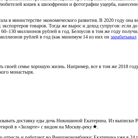
и любителей кошек к шизофрении и фотографии ущерба, нанесенн
тала в министерстве экономического развития. В 2020 году она
кспортеров товаров. Тогда же вырос и доход супругов: если д
 60–130 миллионов рублей в год. Белоусов в том же году получил
 миллионов рублей в год (как минимум 14 из них он
зарабатывал
ить своей семье хорошую жизнь. Например, все в том же 2018 го
кого монастыря.
зывать доставку еды дочь Никишиной Екатерина. Из выписки Рос
тирой в «Зиларте» с видом на Москву-реку
.
отрасль и работают во Внешэкономбанке: Екатерина уже в 24 г