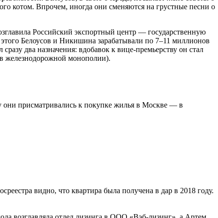
ого котом. Впрочем, иногда они сменяются на грустные песни о
 возглавила Российский экспортный центр — государственную
о этого Белоусов и Никишина зарабатывали по 7–11 миллионов
 сразу два назначения: вдобавок к вице-премьерству он стал
в железнодорожной монополии).
ду они присматривались к покупке жилья в Москве — в
реестра видно, что квартира была получена в дар в 2018 году.
ода возглавляла отдел лизинга в ООО «Вэб-лизинг», а Артем