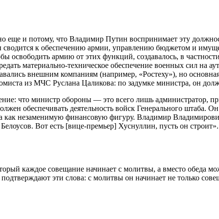
о еще и потому, что Владимир Путин воспринимает эту должнос
ны сводится к обеспечению армии, управлению бюджетом и иму
ы освободить армию от этих функций, создавалось, в частност
ередать материально-техническое обеспечение военных сил на а
давались внешним компаниям (например, «Ростеху»), но основная
омиста из МЧС Руслана Цаликова: по задумке министра, он долж
ние: что министр обороны — это всего лишь администратор, п
олжен обеспечивать деятельность войск Генерального штаба. Он 
а как незаменимую финансовую фигуру. Владимир Владимирович
елоусов. Вот есть [вице-премьер] Хуснуллин, пусть он строит».
рый каждое совещание начинает с молитвы, а вместо обеда мож
одтверждают эти слова: с молитвы он начинает не только совещ