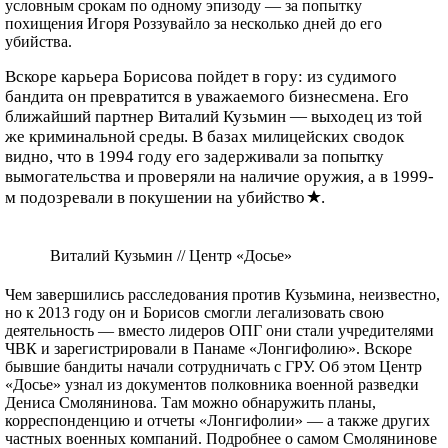
условным срокам по одному эпизоду — за попытку
похищения Игоря Роззувайло за несколько дней до его
убийства.
Вскоре карьера Борисова пойдет в гору: из судимого
бандита он превратится в уважаемого бизнесмена. Его
ближайший партнер Виталий Кузьмин — выходец из той
же криминальной среды. В базах милицейских сводок
видно, что в 1994 году его задерживали за попытку
вымогательства и проверяли на наличие оружия, а в 1999-
м подозревали в покушении на убийство
.
Виталий Кузьмин // Центр «Досье»
Чем завершились расследования против Кузьмина, неизвестно,
но к 2013 году он и Борисов смогли легализовать свою
деятельность — вместо лидеров ОПГ они стали учредителями
ЧВК и зарегистрировали в Панаме «Лонгифолию». Вскоре
бывшие бандиты начали сотрудничать с ГРУ. Об этом Центр
«Досье» узнал из документов полковника военной разведки
Дениса Смолянинова. Там можно обнаружить планы,
корреспонденцию и отчеты «Лонгифолии» — а также других
частных военных компаний. Подробнее о самом Смолянинове