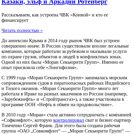
Казаки, эльф и Аркадий Ротенберг​
Рассказываем, как устроена ЧВК «Конвой» и кто ее
финансирует​
Читать полностью »
До аннексии Крыма в 2014 году рынок ЧВК был устроен
совершенно иначе. В России существовали вполне легальные
компании, которые работали за рубежом и оказывали услуги
по охране грузов, объектов и людей в конфликтных зонах.
Одной из них была «Моран Секьюрити Групп». Именно ее
опыт присвоила себе «Лонгифолия».
С 1999 года «Моран Секьюрити Групп» занималась морским
сопровождением судов в пиратоопасных районах Индийского
и Тихого океанов. «Моран Секьюрити Групп» много лет
работала в Ираке на разных заказчиков из России (например,
«Зарубежнефть» и «Стройтрансгаз»), а также участвовала в
программе ООН «Нефть в обмен на продовольствие».
В 2010 году «Моран» стала активно сотрудничать с компанией
«Софкомфлот», которую
контролировал
сват и бизнес-партнер
Тимченко Сергей Франк. Для этого была создана рабочая
группа «ОАО „Совкомфлот“ — „Моран Секьюрити Групп“ —