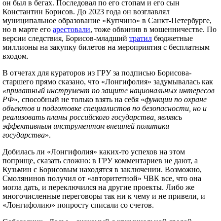
он был в бегах. Последовал по его стопам и его сын
Константин Борисов. До 2023 года он возглавлял
муниципальное образование «Купчино» в Санкт-Петербурге,
но в марте его
арестовали
, тоже обвинив в мошенничестве. По
версии следствия, Борисов-младший
тратил
бюджетные
миллионы на закупку билетов на мероприятия с бесплатным
входом.
В отчетах для кураторов из ГРУ за подписью Борисова-
старшего прямо сказано, что «Лонгифолия» задумывалась как
«приватный инструмент по защите национальных интересов
РФ
», способный не только взять на себя «
функции по охране
объектов и подготовке специалистов по безопасности, но и
реализовать планы российского государства, являясь
эффективным инструментом внешней политики
государства
».
Добилась ли «Лонгифолия» каких-то успехов на этом
поприще, сказать сложно: в ГРУ комментариев не дают, а
Кузьмин с Борисовым находятся в заключении. Возможно,
Смолянинов получил от «авторитетной» ЧВК все, что она
могла дать, и переключился на другие проекты. Либо же
многочисленные переговоры так ни к чему и не привели, и
«Лонгифолию» попросту списали со счетов.