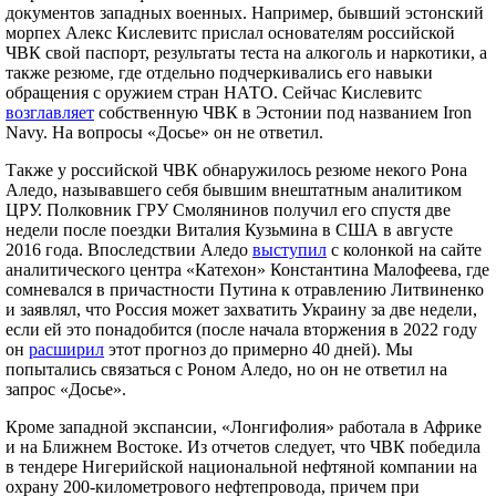
документов западных военных. Например, бывший эстонский
морпех Алекс Кислевитс прислал основателям российской
ЧВК свой паспорт, результаты теста на алкоголь и наркотики, а
также резюме, где отдельно подчеркивались его навыки
обращения с оружием стран НАТО. Сейчас Кислевитс
возглавляет
собственную ЧВК в Эстонии под названием Iron
Navy. На вопросы «Досье» он не ответил.
Также у российской ЧВК обнаружилось резюме некого Рона
Аледо, называвшего себя бывшим внештатным аналитиком
ЦРУ. Полковник ГРУ Смолянинов получил его спустя две
недели после поездки Виталия Кузьмина в США в августе
2016 года. Впоследствии Аледо
выступил
с колонкой на сайте
аналитического центра «Катехон» Константина Малофеева, где
сомневался в причастности Путина к отравлению Литвиненко
и заявлял, что Россия может захватить Украину за две недели,
если ей это понадобится (после начала вторжения в 2022 году
он
расширил
этот прогноз до примерно 40 дней). Мы
попытались связаться с Роном Аледо, но он не ответил на
запрос «Досье».
Кроме западной экспансии, «Лонгифолия» работала в Африке
и на Ближнем Востоке. Из отчетов следует, что ЧВК победила
в тендере Нигерийской национальной нефтяной компании на
охрану 200-километрового нефтепровода, причем при