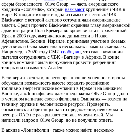
сферы безопасности. Olive Group — часть американского
холдинга «Constellis», который
называют
крупнейшей ЧВК в
мире. В холдинг входит и одна из самых известных ЧВК
Blackwater, с которой активно сотрудничали американские
власти. Среди прочего Blackwater охраняла главу американской
администрации Пола Бремера во время визита в захваченный
Ирак в 2003 году, американские дипмиссии в Ираке,
Афганистане, Боснии, Израиле, принимала участие в боевых
действиях и была замешана в нескольких громких скандалах.
Например, в 2020 году СМИ
сообщали
, что глава компании
пытался сотрудничать с ЧВК «Вагнер» в Африке. В конце
концов компания была вынуждена провести ребрендинг —
теперь она называется Academi.
Если верить отчетам, переговоры прошли успешно: стороны
обсуждали возможность вместе охранять российские
топливно-энергетические компании в Ираке и на Ближнем
Востоке, а «Лонгифолия» даже предложила Olive Group долю
в уставном капитале своего филиала в Эмиратах — взамен на
технику, оружие и человеческие ресурсы. Проверить,
согласились ли британцы на это предложение, невозможно:
реестры ОАЭ не раскрывают состава учредителей. Мы
написали запрос в Olive Group, но не получили ответа.
В архиве «Лонгифолии» также можно найти несколько