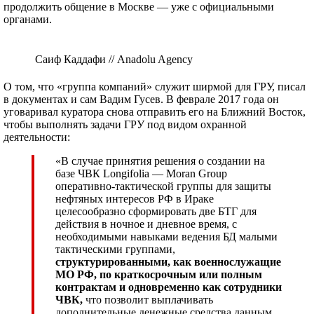
продолжить общение в Москве — уже с официальными
органами.
Саиф Каддафи // Anadolu Agency
О том, что «группа компаний» служит ширмой для ГРУ, писал
в документах и сам Вадим Гусев. В феврале 2017 года он
уговаривал куратора снова отправить его на Ближний Восток,
чтобы выполнять задачи ГРУ под видом охранной
деятельности:
«В случае принятия решения о создании на
базе ЧВК Longifolia — Moran Group
оперативно-тактической группы для защиты
нефтяных интересов РФ в Ираке
целесообразно сформировать две БТГ для
действия в ночное и дневное время, с
необходимыми навыками ведения БД малыми
тактическими группами,
структурированными, как военнослужащие
МО РФ, по краткосрочным или полным
контрактам и одновременно как сотрудники
ЧВК
,
что позволит выплачивать
дополнительные денежные средства данным