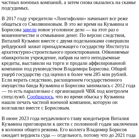
частных военных компаний, а затем снова оказались на скамье
подсудимых.
В 2017 году учредители «Лонгифолии» начинают все реже
общаться со Смоляниновым. В это же время на Кузьмина и
Борисова
завели
новое уголовное дело — на этот раз о
мошенничестве и отмывании денег. По версии следствия,
Виталий Кузьмин вместе с двумя подельниками совершили
рейдерский захват принадлежащего государству Института
архитектурно-строительного проектирования. Обвиняемые
обанкротили учреждение, набрав на него неподъемные
кредиты, выставили на торги и продали аффилированной
компании под руководством Владимира Борисова. Общий
ущерб государству суд оценил в более чем 285 млн рублей.
Если верить следствию, расхищением государственного
имущества банда Кузьмина и Борисова занималась с 2012 года
— то есть параллельно с организацией ЧВК под контролем
спецслужб.
Сообщалось
, что во время обыска у Кузьмина
нашли печать частной военной компании, которую он
возглавлял вместе с Борисовым.
В июне 2023 года неудачливого главу кондотьеров Виталия
Кузьмина приговорили к шести с половиной годам заключения
в колонии общего режима. Его коллега Владимир Борисов
ожидает вердикта суда — отдельного, потому что до 2021 года