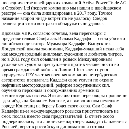
посредничестве швейцарских компаний Activa Power Trade AG
и Crossbov Ltd (первую компанию мы нашли в швейцарском
реестре — она была ликвидирована в 2017 году. Точное
название второй нигде встретить не удалось). Следов
реализации этого контракта обнаружить не удалось.
Вдобавок ЧВК, согласно отчетам, вела переговоры с
представителями Саифа аль-Ислама Каддафи — сына убитого
ливийского диктатора Муаммара Каддафи. Выпускник
Лондонской школы экономики, Каддафи-младший искал себя
как международный дипломат, художник и любитель тигров,
но в 2011 году был объявлен в розыск Международным
уголовным судом за преступления против человечности во
время гражданской войны в Ливии. Шесть лет спустя
курируемая ГРУ частная военная компания петербургских
авторитетов предлагала Каддафи свои услуги по охране
нефтяных месторождений, реформе вооруженных сил,
обучению персонала и обслуживанию армейских
компьютерных систем. Эти деликатные переговоры прошли не
где-нибудь на Ближнем Востоке, а в живописном немецком
городе Констанц на берегу Боденского озера. Сам Саиф
Каддафи из-за международного розыска присутствовать не
смог, послав вместо себя представителей. В отчете особо
подчеркивалось, что ливийские партнеры жаждут сближения с
Россией, верят в российскую дипломатию и готовы