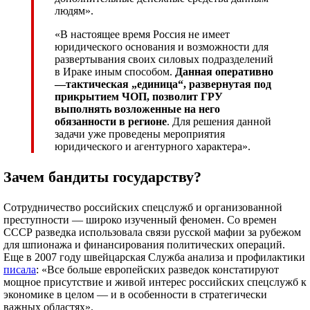
людям».
«В настоящее время Россия не имеет
юридического основания и возможности для
развертывания своих силовых подразделений
в Ираке иным способом.
Данная оперативно
—
тактическая „единица“
,
развернутая под
прикрытием ЧОП
,
позволит ГРУ
выполнять возложенные на него
обязанности в регионе
. Для решения данной
задачи уже проведены мероприятия
юридического и агентурного характера».
Зачем бандиты государству?
Сотрудничество российских спецслужб и организованной
преступности — широко изученный феномен. Со времен
СССР разведка использовала связи русской мафии за рубежом
для шпионажа и финансирования политических операций.
Еще в 2007 году швейцарская Служба анализа и профилактики
писала
: «Все больше европейских разведок констатируют
мощное присутствие и живой интерес российских спецслужб к
экономике в целом — и в особенности в стратегически
важных областях».