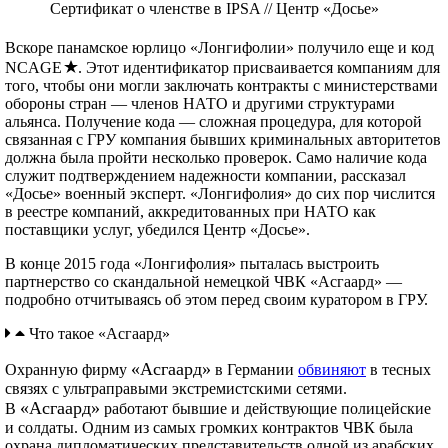
Сертификат о членстве в IPSA // Центр «Досье»
Вскоре панамское юрлицо «Лонгифолии» получило еще и код
NCAGE
. Этот идентификатор присваивается компаниям для
того, чтобы они могли заключать контракты c министерствами
обороны стран — членов НАТО и другими структурами
альянса. Получение кода — сложная процедура, для которой
связанная с ГРУ компания бывших криминальных авторитетов
должна была пройти несколько проверок. Само наличие кода
служит подтверждением надежности компании, рассказал
«Досье» военный эксперт. «Лонгифолия» до сих пор числится
в реестре компаний, аккредитованных при НАТО как
поставщики услуг, убедился Центр «Досье».
В конце 2015 года «Лонгифолия» пыталась выстроить
партнерство со скандальной немецкой ЧВК «Асгаард» —
подробно отчитываясь об этом перед своим куратором в ГРУ.
Что такое «Асгаард»
«Асгаард»
Охранную фирму
в Германии
обвиняют
в тесных
связях с ультраправыми экстремистскими сетями.
«Асгаард»
В
работают бывшие и действующие полицейские
и солдаты. Одним из самых громких контрактов ЧВК была
охрана дипломатических представительств одной из арабских