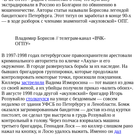
экстрадировали в Россию из Болгарии по обвинению в
мошенничестве. Авторы статьи называли Борисова легендой
бандитского Петербурга. Этот титул он заработал в конце 90-х
— в ходе разборок с членами знаменитой «акуловской» ОПГ.
Владимир Борисов // телеграм-канал «ВЧК-
ОГПУ»
В 1997-1998 годах петербургские правоохранители арестовали
криминального авторитета по кличке «Акула» и его
окружение. В городе развернулась борьба за их наследие. На
бывших бригадиров группировки, которые продолжали
контролировать некоторые точки, произошли покушения.
Киллеры
застрелили
Вадима Изморосина — тот вышел из дома
со своей женой, а их убийцы получили приказ «валить обоих».
В августе 1998 года другой «акуловский» бригадир Игорь
Роззувайло
столкнулся
на улице с бездомным — совсем
недалеко от здания УФСБ по Петербургу и Ленобласти. Бомж
оказался загримированным бандитом — достав из-под куртки
пистолет, он сделал три выстрела в грудь Роззувайло и
контрольный в голову. Через полчаса взорвалась машина
третьего бригадира, Геннадия Лося — но киллер слишком рано
нажал на кнопку, и Лосю удалось выжить. Именно он
дал