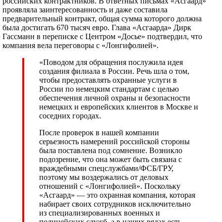
российских контрактников. В ответных письмах «Асгаард»
проявляла заинтересованность и даже составила
предварительный контракт, общая сумма которого должна
была достигать 670 тысяч евро. Глава «Асгаарда» Дирк
Гассманн в переписке с Центром «Досье» подтвердил, что
компания вела переговоры с «Лонгифолией».
«Поводом для обращения послужила идея
создания филиала в России. Речь шла о том,
чтобы предоставлять охранные услуги в
России по немецким стандартам с целью
обеспечения личной охраны и безопасности
немецких и европейских клиентов в Москве и
соседних городах.
После проверок в нашей компании
серьезность намерений российской стороны
была поставлена под сомнение. Возникло
подозрение, что она может быть связана с
враждебными спецслужбами/ФСБ/ГРУ,
поэтому мы воздержались от деловых
отношений с «Лонгифолией». Поскольку
«Асгаард» — это охранная компания, которая
набирает своих сотрудников исключительно
из специализированных военных и
полицейских служб, а в наших рядах есть