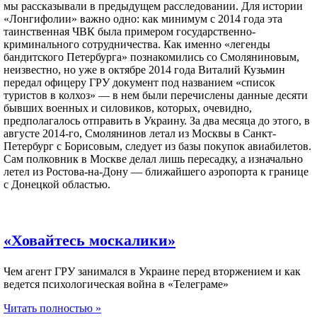
мы рассказывали в предыдущем расследовании. Для истории
«Лонгифолии» важно одно: как минимум с 2014 года эта
таинственная ЧВК была примером государственно-
криминального сотрудничества. Как именно «легенды
бандитского Петербурга» познакомились со Смоляниновым,
неизвестно, но уже в октябре 2014 года Виталий Кузьмин
передал офицеру ГРУ документ под названием «список
туристов в колхоз» — в нем были перечислены данные десяти
бывших военных и силовиков, которых, очевидно,
предполагалось отправить в Украину. За два месяца до этого, в
августе 2014-го, Смолянинов летал из Москвы в Санкт-
Петербург с Борисовым, следует из базы покупок авиабилетов.
Сам полковник в Москве делал лишь пересадку, а изначально
летел из Ростова-на-Дону — ближайшего аэропорта к границе
с Донецкой областью.
«Ховайтесь москалики»
Чем агент ГРУ занимался в Украине перед вторжением и как
ведется психологическая война в «Телеграме»
Читать полностью »