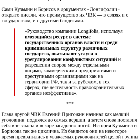
Сами Кузьмин и Борисов в документах «Лонгифолии»
открыто писали, что преимущество их ЧВК — в связях и с
государством, и с другими бандитами:
«Руководство компании Longifolia, используя
имеющийся ресурс в системе
государственных органов власти и среди
криминальных структур различных
государств, оказывают услуги в
урегулировании конфликтных ситуаций
и
разрешении споров между отдельными
лицами, коммерческими предприятиями и
преступными организациями как на
территории РФ, так и за рубежом, в тех
сферах, где деятельность правоохранительных
органов неэффективна».
***
Глава другой ЧВК Евгений Пригожин начинал как мелкий
уголовник, поднялся до самых вершин, а затем снова поставил
себя вне закона и вскоре загадочно погиб. История Кузьмина и
Борисова так же циклична. Из бандитов они на некоторое
время превратились в уважаемых руководителей целой группы