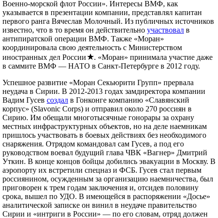
Военно-морской флот России». Интересы ВМФ, как
указывается в презентации компании, представлял капитан
первого ранга Вячеслав Молочный. Из публичных источников
известно, что в то время он действительно
участвовал
в
антипиратской операции ВМФ. Также «Моран»
координировала свою деятельность с Министерством
иностранных дел России
. «Моран» принимала участие даже
в саммите ВМФ — НАТО в Санкт-Петербурге в 2012 году.
Успешное развитие «Моран Секьюрити Групп» прервала
неудача в Сирии. В 2012-2013 годах замдиректора компании
Вадим Гусев
создал
в Гонконге компанию «Славянский
корпус» (Slavonic Corps) и отправил около 270 россиян в
Сирию. Им обещали многотысячные гонорары за охрану
местных инфраструктурных объектов, но на деле наемникам
пришлось участвовать в боевых действиях без необходимого
снаряжения. Отрядом командовал сам Гусев, а под его
руководством воевал будущий глава ЧВК «Вагнер» Дмитрий
Уткин. В конце концов бойцы добились эвакуации в Москву. В
аэропорту их встретили спецназ и ФСБ. Гусев стал первым
россиянином, осужденным за организацию наемничества, был
приговорен к трем годам заключения и, отсидев половину
срока, вышел по УДО. В имеющейся в распоряжении «Досье»
аналитической записке он винил в неудаче правительство
Сирии и «интриги в России» — по его словам, отряд должен