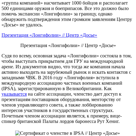
«группа компаний» насчитывает 1000 бойцов и располагает
500 единицами оружия и боеприпасов. Все это должно было
помочь экспансии «Лонгифолии» за границу, однако
обнаружить подтверждения этим громким заявлениям Центру
«Досье» не удалось.
Презентация «Лонгифолии» // Центр «Досье»
Презентация «Лонгифолии» // Центр «Досье»
Судя по всему, основная задача «Лонгифолии» состояла в том,
чтобы выступать прикрытием для ГРУ на международной
арене. Из документов видно, что тогда же компания начала
активно выходить на зарубежный рынок и искать контактов с
западными ЧВК. В 2016 году «Лонгифолия» вступила в
международную ассоциацию частных военных компаний
(IPSA), зарегистрированную в Великобритании. Как
указывается
на сайте ассоциации, членство дает доступ к
презентациям поставщиков оборудования, менторству от
членов управляющего совета, а также лоббированию
интересов участников в государственных структурах.
Почетным членом ассоциации является, к примеру, вице-
спикер британской Палаты лордов баронесса Рут Хениг.