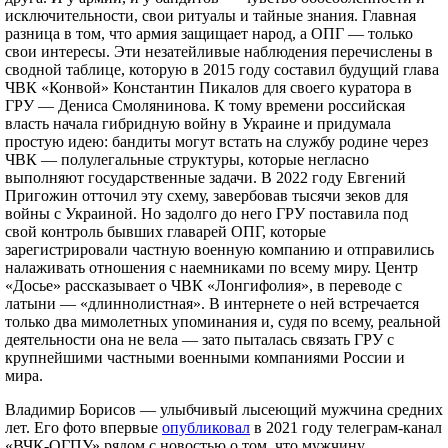
исключительности, свои ритуалы и тайные знания. Главная
разница в том, что армия защищает народ, а ОПГ — только
свои интересы. Эти незатейливые наблюдения перечислены в
сводной таблице, которую в 2015 году составил будущий глава
ЧВК «Конвой» Константин Пикалов для своего куратора в
ГРУ — Дениса Смолянинова. К тому времени российская
власть начала гибридную войну в Украине и придумала
простую идею: бандиты могут встать на службу родине через
ЧВК — полулегальные структуры, которые негласно
выполняют государственные задачи. В 2022 году Евгений
Пригожин отточил эту схему, завербовав тысячи зеков для
войны с Украиной. Но задолго до него ГРУ поставила под
свой контроль бывших главарей ОПГ, которые
зарегистрировали частную военную компанию и отправились
налаживать отношения с наемниками по всему миру. Центр
«Досье» рассказывает о ЧВК «Лонгифолия», в переводе с
латыни — «длиннолистная». В интернете о ней встречается
только два мимолетных упоминания и, судя по всему, реальной
деятельности она не вела — зато пыталась связать ГРУ с
крупнейшими частными военными компаниями России и
мира.
Владимир Борисов — улыбчивый лысеющий мужчина средних
лет. Его фото впервые
опубликовал
в 2021 году телеграм-канал
«ВЧК-ОГПУ» рядом с новостью о том, что мужчину