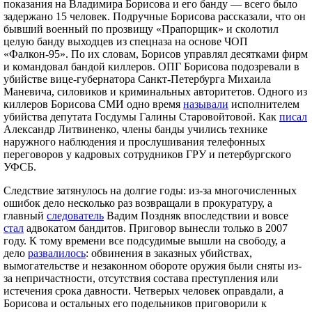
показания на Владимира Борисова и его банду — всего было
задержано 15 человек. Подручные Борисова рассказали, что он
бывший военный по прозвищу «Прапорщик» и сколотил
целую банду выходцев из спецназа на основе ЧОП
«Фалкон-95». По их словам, Борисов управлял десятками фирм
и командовал бандой киллеров. ОПГ Борисова подозревали в
убийстве вице-губернатора Санкт-Петербурга Михаила
Маневича, силовиков и криминальных авторитетов. Одного из
киллеров Борисова СМИ одно время
называли
исполнителем
убийства депутата Госдумы Галины Старовойтовой. Как
писал
Александр Литвиненко, члены банды учились технике
наружного наблюдения и прослушивания телефонных
переговоров у кадровых сотрудников ГРУ и петербургского
УФСБ.
Следствие затянулось на долгие годы: из-за многочисленных
ошибок дело несколько раз возвращали в прокуратуру, а
главный
следователь
Вадим Поздняк впоследствии и вовсе
стал
адвокатом бандитов. Приговор вынесли только в 2007
году. К тому времени все подсудимые вышли на свободу, а
дело
развалилось
: обвинения в заказных убийствах,
вымогательстве и незаконном обороте оружия были сняты из-
за непричастности, отсутствия состава преступления или
истечения срока давности. Четверых человек оправдали, а
Борисова и остальных его подельников приговорили к