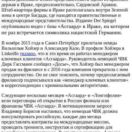
держав в Ираке, предположительно, Саудовской Аравии.
Штаб-квартира фирмы в Ираке располагалась внутри Зеленой
зоны в центре Багдада, где находятся правительственные и
международные представительства. Издание Der Spiegel
«Асгаард»
в Ираке, на котором
опубликовало видео с базы
не раз встречается символика нацистской Германии.
В ноябре 2015 года в Санкт-Петербург прилетали немцы
Вильхельм Хойзер и Александер Кале
.
В профиле Хойзера в
LinkedIn
указано
, что в это время он работал менеджером
ключевых клиентов «Асгаарда». Руководитель немецкой ЧВК
Дирк Гассманн сообщил «Досье», что Хойзер был менеджером
продаж на фрилансе и с 2016 года компания прекратила с ним
сотрудничество. Он не смог пояснить, почему предполагаемый
фрилансер подписывался как «менеджер ключевых клиентов»
в корреспонденции с криминальными авторитетами.
Следующие несколько месяцев «Асгаард» и «Лонгифолия»
вели переговоры об открытии в России филиала или
франшизы ЧВК «Асгаард». В мотивационном запросе
Владимир Борисов настаивал, что немецкая ЧВК должна
консультировать российскую, каждые два месяца
предоставлять контракты на международные миссии,
проводить тренинги, инструктаж и сертификацию для