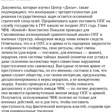
Документы, которые изучил Центр «Досье», также
подтверждают, что кооперация с оргпреступностью для
решения государственных задач остается осознанной
стратегией спецслужб. Прорабатывать идею поставить ОПГ на
службу государству в ГРУ начали не позднее 2015 года. Глава
ЧВК «Конвой» Константин Пикалов проводил для
Смолянинова полноценный сравнительный анализ ОПГ и
военных структур, обнаружив между ними немало сходств.
Отмечалось, что и в ОПГ, и в армии есть ощущение закрытости
и избранности сообщества, свои ритуалы, опыт смены
личности (для воров — погоняло, для военных — звание),
иерархия, свои системы тайных знаний (понятия или устав) и
даже сплочение коллектива через совместные нарушения
(преступления или самоволка). Выгодные отличия армии от
преступного сообщества, по его мнению, состояли в том, что
армия служит обществу, а не своим интересам, предсказуема,
дисциплинированна и верна иерархии, а не конкретному
лидеру. Анализ проводился для того, чтобы повысить
дисциплину и улучшить имидж ЧВК — по логике документа,
они являются промежуточным звеном между ОПГ и армией.
Получается, использование ЧВК полезно не только для
военных действий, но и для того, чтобы поставить
преступность под фактический контроль властей, сохраняя при
этом криминальные традиции.