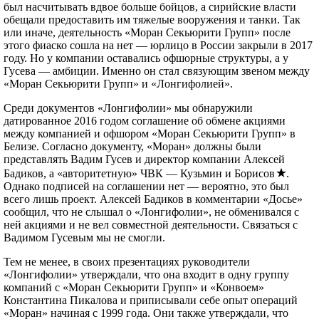
был насчитывать вдвое больше бойцов, а сирийские власти
обещали предоставить им тяжелые вооружения и танки. Так
или иначе, деятельность «Моран Секьюрити Групп» после
этого фиаско сошла на нет — юрлицо в России закрыли в 2017
году. Но у компании оставались офшорные структуры, а у
Гусева — амбиции. Именно он стал связующим звеном между
«Моран Секьюрити Групп» и «Лонгифолией».
Среди документов «Лонгифолии» мы обнаружили
датированное 2016 годом соглашение об обмене акциями
между компанией и офшором «Моран Секьюрити Групп» в
Белизе. Согласно документу, «Моран» должны были
представлять Вадим Гусев и директор компании Алексей
Бадиков, а «авторитетную» ЧВК — Кузьмин и Борисов
.
Однако подписей на соглашении нет — вероятно, это был
всего лишь проект. Алексей Бадиков в комментарии «Досье»
сообщил, что не слышал о «Лонгифолии», не обменивался с
ней акциями и не вел совместной деятельности. Связаться с
Вадимом Гусевым мы не смогли.
Тем не менее, в своих презентациях руководители
«Лонгифолии» утверждали, что она входит в одну группу
компаний с «Моран Секьюрити Групп» и «Конвоем»
Константина Пикалова и приписывали себе опыт операций
«Моран» начиная с 1999 года. Они также утверждали, что