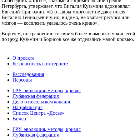
Собеседник «Досье», знакомый с криминальной средой
Петербурга, утверждает, что Виталия Кузьмина вдохновлял
Евгений Пригожин. «Его лавры много лет не дают покоя
Виталию Геннадьевичу, но, видимо, не хватает ресурса или
мозгов — косплеить удавалось очень криво».
Впрочем, по сравнению со своим более знаменитым коллегой
по цеху, Кузьмин и Борисов все же отделались малой кровью.
О проекте
Безопасность в интернете
Расследования
Персоны
ГРУ: эволюция, методы, кризис
Лубянская федерация
Дело о посольском кокаине
Нацификация
Список Центра «Досье»
Видео
ГРУ: эволюция, методы, кризис
Лубянская федерация