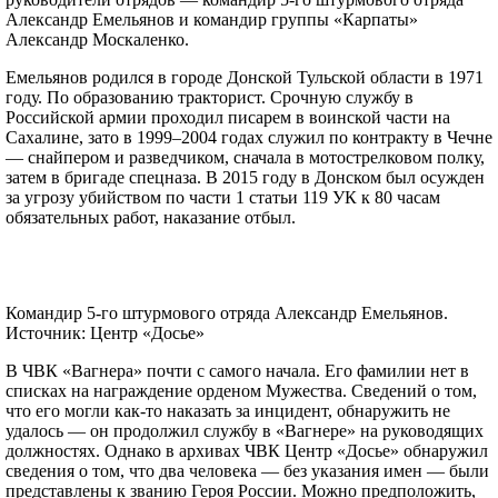
Александр Емельянов и командир группы «Карпаты»
Александр Москаленко.
Емельянов родился в городе Донской Тульской области в 1971
году. По образованию тракторист. Срочную службу в
Российской армии проходил писарем в воинской части на
Сахалине, зато в 1999–2004 годах служил по контракту в Чечне
— снайпером и разведчиком, сначала в мотострелковом полку,
затем в бригаде спецназа. В 2015 году в Донском был осужден
за угрозу убийством по части 1 статьи 119 УК к 80 часам
обязательных работ, наказание отбыл.
Командир 5-го штурмового отряда Александр Емельянов.
Источник: Центр «Досье»
В ЧВК «Вагнера» почти с самого начала. Его фамилии нет в
списках на награждение орденом Мужества. Сведений о том,
что его могли как-то наказать за инцидент, обнаружить не
удалось — он продолжил службу в «Вагнере» на руководящих
должностях. Однако в архивах ЧВК Центр «Досье» обнаружил
сведения о том, что два человека — без указания имен — были
представлены к званию Героя России. Можно предположить,