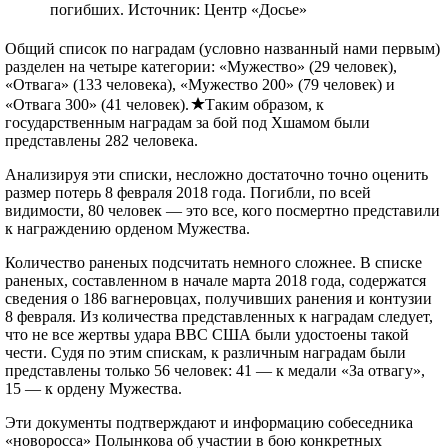
погибших. Источник: Центр «Досье»
Общий список по наградам (условно названный нами первым)
разделен на четыре категории: «Мужество» (29 человек),
«Отвага» (133 человека), «Мужество 200» (79 человек) и
«Отвага 300» (41 человек).
Таким образом, к
государственным наградам за бой под Хшамом были
представлены 282 человека.
Анализируя эти списки, несложно достаточно точно оценить
размер потерь 8 февраля 2018 года. Погибли, по всей
видимости, 80 человек — это все, кого посмертно представили
к награждению орденом Мужества.
Количество раненых подсчитать немного сложнее. В списке
раненых, составленном в начале марта 2018 года, содержатся
сведения о 186 вагнеровцах, получивших ранения и контузии
8 февраля. Из количества представленных к наградам следует,
что не все жертвы удара ВВС США были удостоены такой
чести. Судя по этим спискам, к различным наградам были
представлены только 56 человек: 41 — к медали «За отвагу»,
15 — к ордену Мужества.
Эти документы подтверждают и информацию собеседника
«новоросса» Полынкова об участии в бою конкретных