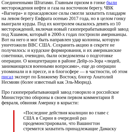
Соединенными Штатами. Главным призом в гонке
были
месторождения нефти и газа на восточном берегу. ЧВК
«Вагнера» и проасадовские силы смогли захватить плацдарм
на левом берегу Евфрата осенью 2017 года, но в целом гонку
выиграли курды. Под их контролем оказалось девять из 10
месторождений, включая новый газоперерабатывающий завод
под Хшамом, который в 2000-х годах построили американцы.
Вот на него и мог быть направлен удар колонны, которую
уничтожили ВВС США. Сохранить акцию в секрете не
получилось: и курдские формирования, и их американские
советники, очевидно, были осведомлены о подготовке
операции. О концентрации в районе Дейр-эз-Зора «людей,
занимающихся военными вопросами», еще до операции
упоминали и в прессе, и в блогосфере — в частности, об этом
писал
эксперт по Ближнему Востоку, блогер Анатолий
Несмиян (более известный как Эль-Мюрид).
Про газоперерабатывающий завод говорило и российское
Министерство обороны в своем первом комментарии 8
февраля, обвиняя Америку в корысти:
«Последние действия коалиции во главе с
США в Сирии в очередной раз
продемонстрировали, что Вашингтон
стремится захватить принадлежащие Дамаску