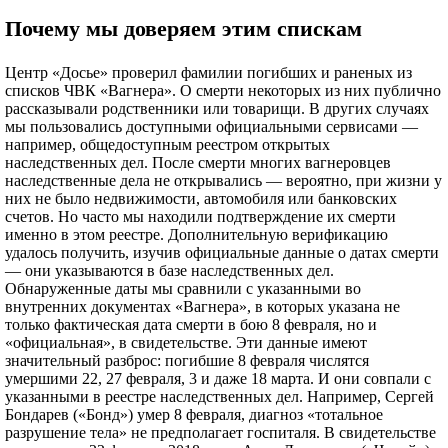
Почему мы доверяем этим спискам
Центр «Досье» проверил фамилии погибших и раненых из
списков ЧВК «Вагнера». О смерти некоторых из них публично
рассказывали родственники или товарищи. В других случаях
мы пользовались доступными официальными сервисами —
например, общедоступным реестром открытых
наследственных дел. После смерти многих вагнеровцев
наследственные дела не открывались — вероятно, при жизни у
них не было недвижимости, автомобиля или банковских
счетов. Но часто мы находили подтверждение их смерти
именно в этом реестре. Дополнительную верификацию
удалось получить, изучив официальные данные о датах смерти
— они указываются в базе наследственных дел.
Обнаруженные даты мы сравнили с указанными во
внутренних документах «Вагнера», в которых указана не
только фактическая дата смерти в бою 8 февраля, но и
«официальная», в свидетельстве. Эти данные имеют
значительный разброс: погибшие 8 февраля числятся
умершими 22, 27 февраля, 3 и даже 18 марта. И они совпали с
указанными в реестре наследственных дел. Например, Сергей
Бондарев («Бонд») умер 8 февраля, диагноз «тотальное
разрушение тела» не предполагает госпиталя. В свидетельстве