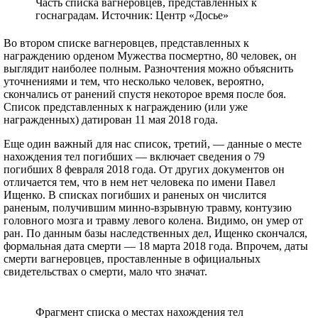
Часть списка вагнеровцев, представленных к
госнаградам. Источник: Центр «Досье»
Во втором списке вагнеровцев, представленных к
награждению орденом Мужества посмертно, 80 человек, он
выглядит наиболее полным. Разночтения можно объяснить
уточнениями и тем, что несколько человек, вероятно,
скончались от ранений спустя некоторое время после боя.
Список представленных к награждению (или уже
награжденных) датирован 11 мая 2018 года.
Еще один важный для нас список, третий, — данные о месте
нахождения тел погибших — включает сведения о 79
погибших 8 февраля 2018 года. От других документов он
отличается тем, что в нем нет человека по имени Павел
Ищенко. В списках погибших и раненых он числится
раненым, получившим минно-взрывную травму, контузию
головного мозга и травму левого колена. Видимо, он умер от
ран. По данным базы наследственных дел, Ищенко скончался,
формальная дата смерти — 18 марта 2018 года. Впрочем, даты
смерти вагнеровцев, проставленные в официальных
свидетельствах о смерти, мало что значат.
Фрагмент списка о местах нахождения тел