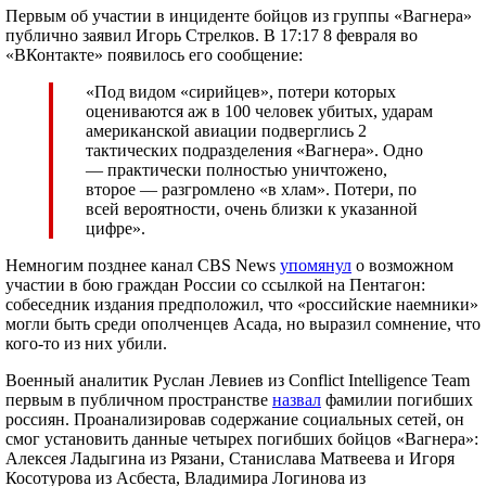
Первым об участии в инциденте бойцов из группы «Вагнера»
публично заявил Игорь Стрелков. В 17:17 8 февраля во
«ВКонтакте» появилось его сообщение:
«Под видом «сирийцев», потери которых
оцениваются аж в 100 человек убитых, ударам
американской авиации подверглись 2
тактических подразделения «Вагнера». Одно
— практически полностью уничтожено,
второе — разгромлено «в хлам». Потери, по
всей вероятности, очень близки к указанной
цифре».
Немногим позднее канал CBS News
упомянул
о возможном
участии в бою граждан России со ссылкой на Пентагон:
собеседник издания предположил, что «российские наемники»
могли быть среди ополченцев Асада, но выразил сомнение, что
кого-то из них убили.
Военный аналитик Руслан Левиев из Conflict Intelligence Team
первым в публичном пространстве
назвал
фамилии погибших
россиян. Проанализировав содержание социальных сетей, он
смог установить данные четырех погибших бойцов «Вагнера»:
Алексея Ладыгина из Рязани, Станислава Матвеева и Игоря
Косотурова из Асбеста, Владимира Логинова из