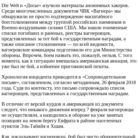
Die Welt и «Досье» изучили материалы анонимных хакеров.
Среди многочисленных документов ЧВК «Вагнера» мы
обнаружили не просто подтверждение масштабного
боестолкновения между группой российских наемников и
Военно-воздушными силами США. Мы нашли поименные
списки погибших и раненых, реестры вагнеровцев,
представленных за тот бой к государственным наградам, а
также описание столкновения — по всей видимости,
вагнеровские командиры подготовили его для Министерства
обороны. Впрочем, боем назвать это, пожалуй, нельзя. С того
момента, как в ситуацию вмешалась американская авиация, это
уже был не бой, а избиение пригожинской пехоты.
Хронология инцидента приводится в «Сопроводительном
письме», составленном, согласно метаданным, 26 февраля 2018
года. Судя по контексту, это письмо сопровождало список
вагнеровцев, представленных к государственным наградам.
В отличие от версий курдов и американцев из документа
следует, что никакого движения вперед 7 февраля вагнеровцы
не осуществляли, а находились в обороне на уже занятых
позициях на левом берегу Евфрата в районе населенных
пунктов Эль-Табийя и Хшам.
Как докладывают вагнеровцы, бой был чисто оборонительный