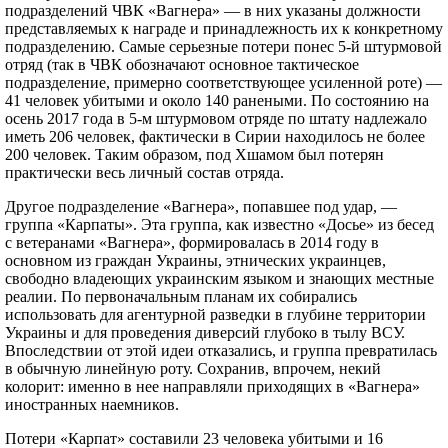
подразделений ЧВК «Вагнера» — в них указаны должности
представляемых к награде и принадлежность их к конкретному
подразделению. Самые серьезные потери понес 5-й штурмовой
отряд (так в ЧВК обозначают основное тактическое
подразделение, примерно соответствующее усиленной роте) —
41 человек убитыми и около 140 ранеными. По состоянию на
осень 2017 года в 5-м штурмовом отряде по штату надлежало
иметь 206 человек, фактически в Сирии находилось не более
200 человек. Таким образом, под Хшамом был потерян
практически весь личный состав отряда.
Другое подразделение «Вагнера», попавшее под удар, —
группа «Карпаты». Эта группа, как известно «Досье» из бесед
с ветеранами «Вагнера», формировалась в 2014 году в
основном из граждан Украины, этнических украинцев,
свободно владеющих украинским языком и знающих местные
реалии. По первоначальным планам их собирались
использовать для агентурной разведки в глубине территории
Украины и для проведения диверсий глубоко в тылу ВСУ.
Впоследствии от этой идеи отказались, и группа превратилась
в обычную линейную роту. Сохранив, впрочем, некий
колорит: именно в нее направляли приходящих в «Вагнера»
иностранных наемников.
Потери «Карпат» составили 23 человека убитыми и 16