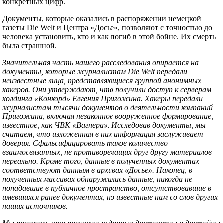
конкретных цифр.
Документы, которые оказались в распоряжении немецкой
газеты Die Welt и Центра «Досье», позволяют с точностью до
человека установить, кто и как погиб в этой бойне. Их смерть
была страшной.
Значительная часть нашего расследования опирается на
документы, которые журналистам Die Welt передали
неизвестные лица, представляющиеся группой анонимных
хакеров. Они утверждают, что получили доступ к серверам
холдинга «Конкорд» Евгения Пригожина. Хакеры передали
журналистам тысячи документов о деятельности компаний
Пригожина, включая незаконное вооруженное формирование,
известное, как ЧВК «Вагнера». Исследовав документы, мы
считаем, что изложенная в них информация заслуживает
доверия. Сфальсифицировать такое количество
взаимосвязанных, не противоречащих друг другу материалов
нереально. Кроме того, данные в полученных документах
соответствуют данным в архивах «Досье». Наконец, в
полученных массивах обнаружились данные, никогда не
попадавшие в публичное пространство, отсутствовавшие в
имевшихся ранее документах, но известные нам со слов других
наших источников.
Мы полагаем, что полученные данные достоверны и достойны