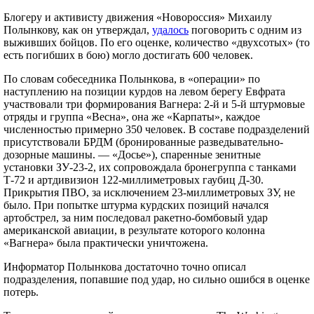
Блогеру и активисту движения «Новороссия» Михаилу
Полынкову, как он утверждал,
удалось
поговорить с одним из
выживших бойцов. По его оценке, количество «двухсотых» (то
есть погибших в бою) могло достигать 600 человек.
По словам собеседника Полынкова, в «операции» по
наступлению на позиции курдов на левом берегу Евфрата
участвовали три формирования Вагнера: 2-й и 5-й штурмовые
отряды и группа «Весна», она же «Карпаты», каждое
численностью примерно 350 человек. В составе подразделений
присутствовали БРДМ (бронированные разведывательно-
дозорные машины. — «Досье»), спаренные зенитные
установки ЗУ-23-2, их сопровождала бронегруппа с танками
Т-72 и артдивизион 122-миллиметровых гаубиц Д-30.
Прикрытия ПВО, за исключением 23-миллиметровых ЗУ, не
было. При попытке штурма курдских позиций начался
артобстрел, за ним последовал ракетно-бомбовый удар
американской авиации, в результате которого колонна
«Вагнера» была практически уничтожена.
Информатор Полынкова достаточно точно описал
подразделения, попавшие под удар, но сильно ошибся в оценке
потерь.