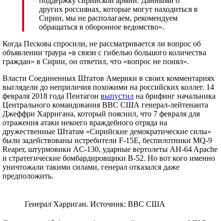
поддержку сирийской армии. Данными о
других россиянах, которые могут находиться в
Сирии, мы не располагаем, рекомендуем
обращаться в оборонное ведомство».
Когда Пескова спросили, не рассматривается ли вопрос об
объявлении траура «в связи с гибелью большого количества
граждан» в Сирии, он ответил, что «вопрос не понял».
Власти Соединенных Штатов Америки в своих комментариях
выглядели до неприличия похожими на российских коллег. 14
февраля 2018 года Пентагон
выпустил
на брифинг начальника
Центрального командования ВВС США генерал-лейтенанта
Джеффри Харригана, который пояснил, что 7 февраля для
отражения атаки некоего враждебного отряда на
дружественные Штатам «Сирийские демократические силы»
были задействованы истребители F-15E, беспилотники MQ-9
Reaper, штурмовики AC-130, ударные вертолеты AH-64 Apache
и стратегические бомбардировщики B-52. Но вот кого именно
уничтожали такими силами, генерал отказался даже
предположить.
Генерал Харриган. Источник: ВВС США