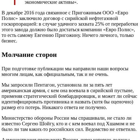
экономические активы».
В декабре 2016 года связанное с Пригожиным ООО «Евро
Полис» заключило договор с сирийской нефтегазовой
госкорпорацией: в случае удачного захвата 25% от переработки
этого завода должно было достаться компании «Евро Полис»,
то есть самому Евгению Пригожину. Ничего личного, только
бизнес.
Молчание сторон
При подготовке публикации мы направили наши вопросы
многим лицам, как официальным, так и не очень.
Мы запросили Пентагон, установила ли за пять лет
американская армия, с кем она воевала в сирийской пустыне,
применяя стратегический бомбардировщик, и может ли сейчас
идентифицировать противника и назвать (хотя бы оценочно)
размер его потерь. Никакого ответа не получено.
Министерство обороны России мы спрашивали, не стало ли
известно Сергею Шойгу, кто и с кем воевал под Хшамом и не
было ли там каких-то российских сил. Ведомство не ответило.
Администрация президента России, через которую должны