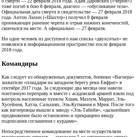
о смерти — 22 февраля 2018 года. Адам Даровских («Черий»)
тоже погиб в бою 8 февраля, диагноз — «обугливание тела».
Официальная дата смерти в свидетельстве — 27 февраля 2018
года. Антон Лахин («Шахтер») получил 8 февраля
проникающее ранение черепа и отрыв нижних конечностей,
скончался на месте. А официально — 27 февраля.
Ни один человек из доступного нам списка «двухсотых» не
появлялся в информационном пространстве после февраля
2018 года.
Командиры
Как следует из обнаруженных документов, боевики «Вагнера»
захватили «плацдарм на западном берегу реки Евфрат» в
сентябре 2017 года. За следующие два месяца они навели
понтонную переправу и вместе с асадовской армией взяли под
контроль населенные пункты Хшам, Мазлум, Маррат, Эль-
Хусейния, Хатла, Сальхиях, Эль-Кутмания и Мрия. После того
как вагнеровцы вышли к заводу «Эль-Табийя», «дальнейшее
продвижение было остановлено и прекращено ввиду
подписания соглашения с курдами».
Непосредственное командование на месте осуществляли
руководители отрядов — командир 5-го штурмового отряда