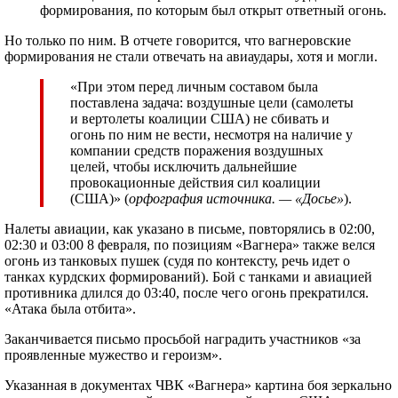
формирования, по которым был открыт ответный огонь.
Но только по ним. В отчете говорится, что вагнеровские
формирования не стали отвечать на авиаудары, хотя и могли.
«При этом перед личным составом была
поставлена задача: воздушные цели (самолеты
и вертолеты коалиции США) не сбивать и
огонь по ним не вести, несмотря на наличие у
компании средств поражения воздушных
целей, чтобы исключить дальнейшие
провокационные действия сил коалиции
(США)» (
орфография источника. — «Досье»
).
Налеты авиации, как указано в письме, повторялись в 02:00,
02:30 и 03:00 8 февраля, по позициям «Вагнера» также велся
огонь из танковых пушек (судя по контексту, речь идет о
танках курдских формирований). Бой с танками и авиацией
противника длился до 03:40, после чего огонь прекратился.
«Атака была отбита».
Заканчивается письмо просьбой наградить участников «за
проявленные мужество и героизм».
Указанная в документах ЧВК «Вагнера» картина боя зеркально