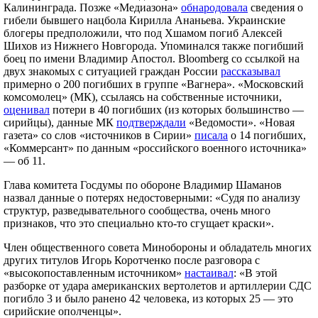
Калининграда. Позже «Медиазона»
обнародовала
сведения о
гибели бывшего нацбола Кирилла Ананьева. Украинские
блогеры предположили, что под Хшамом погиб Алексей
Шихов из Нижнего Новгорода. Упоминался также погибший
боец по имени Владимир Апостол. Bloomberg со ссылкой на
двух знакомых с ситуацией граждан России
рассказывал
примерно о 200 погибших в группе «Вагнера». «Московский
комсомолец» (МК), ссылаясь на собственные источники,
оценивал
потери в 40 погибших (из которых большинство —
сирийцы), данные МК
подтверждали
«Ведомости». «Новая
газета» со слов «источников в Сирии»
писала
о 14 погибших,
«Коммерсант» по данным «российского военного источника»
— об 11.
Глава комитета Госдумы по обороне Владимир Шаманов
назвал данные о потерях недостоверными: «Судя по анализу
структур, разведывательного сообщества, очень много
признаков, что это специально кто-то сгущает краски».
Член общественного совета Минобороны и обладатель многих
других титулов Игорь Коротченко после разговора с
«высокопоставленным источником»
настаивал
: «В этой
разборке от удара американских вертолетов и артиллерии СДС
погибло 3 и было ранено 42 человека, из которых 25 — это
сирийские ополченцы».