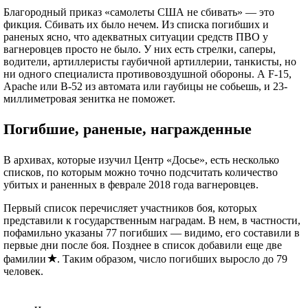
Благородный приказ «самолеты США не сбивать» — это
фикция. Сбивать их было нечем. Из списка погибших и
раненых ясно, что адекватных ситуации средств ПВО у
вагнеровцев просто не было. У них есть стрелки, саперы,
водители, артиллеристы гаубичной артиллерии, танкисты, но
ни одного специалиста противовоздушной обороны. А F-15,
Apache или B-52 из автомата или гаубицы не собьешь, и 23-
миллиметровая зенитка не поможет.
Погибшие, раненые, награжденные
В архивах, которые изучил Центр «Досье», есть несколько
списков, по которым можно точно подсчитать количество
убитых и раненных в феврале 2018 года вагнеровцев.
Первый список перечисляет участников боя, которых
представили к государственным наградам. В нем, в частности,
пофамильно указаны 77 погибших — видимо, его составили в
первые дни после боя. Позднее в список добавили еще две
фамилии
. Таким образом, число погибших выросло до 79
человек.