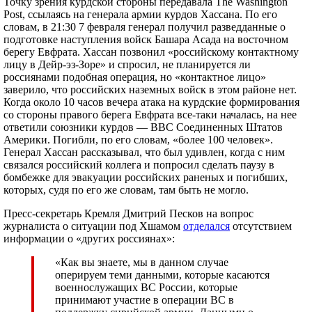
Точку зрения курдской стороны передавала The Washington
Post, ссылаясь на генерала армии курдов Хассана. По его
словам, в 21:30 7 февраля генерал получил разведданные о
подготовке наступления войск Башара Асада на восточном
берегу Евфрата. Хассан позвонил «российскому контактному
лицу в Дейр-эз-Зоре» и спросил, не планируется ли
россиянами подобная операция, но «контактное лицо»
заверило, что российских наземных войск в этом районе нет.
Когда около 10 часов вечера атака на курдские формирования
со стороны правого берега Евфрата все-таки началась, на нее
ответили союзники курдов — ВВС Соединенных Штатов
Америки. Погибли, по его словам, «более 100 человек».
Генерал Хассан рассказывал, что был удивлен, когда с ним
связался российский коллега и попросил сделать паузу в
бомбежке для эвакуации российских раненых и погибших,
которых, судя по его же словам, там быть не могло.
Пресс-секретарь Кремля Дмитрий Песков на вопрос
журналиста о ситуации под Хшамом
отделался
отсутствием
информации о «других россиянах»:
«Как вы знаете, мы в данном случае
оперируем теми данными, которые касаются
военнослужащих ВС России, которые
принимают участие в операции ВС в