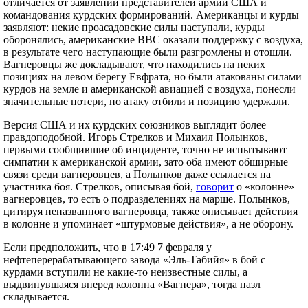
отличается от заявлений представителей армии США и
командования курдских формирований. Американцы и курды
заявляют: некие проасадовские силы наступали, курды
оборонялись, американские ВВС оказали поддержку с воздуха,
в результате чего наступающие были разгромлены и отошли.
Вагнеровцы же докладывают, что находились на неких
позициях на левом берегу Евфрата, но были атакованы силами
курдов на земле и американской авиацией с воздуха, понесли
значительные потери, но атаку отбили и позицию удержали.
Версия США и их курдских союзников выглядит более
правдоподобной. Игорь Стрелков и Михаил Полынков,
первыми сообщившие об инциденте, точно не испытывают
симпатии к американской армии, зато оба имеют обширные
связи среди вагнеровцев, а Полынков даже ссылается на
участника боя. Стрелков, описывая бой,
говорит
о «колонне»
вагнеровцев, то есть о подразделениях на марше. Полынков,
цитируя неназванного вагнеровца, также описывает действия
в колонне и упоминает «штурмовые действия», а не оборону.
Если предположить, что в 17:49 7 февраля у
нефтеперерабатывающего завода «Эль-Табийя» в бой с
курдами вступили не какие-то неизвестные силы, а
выдвинувшаяся вперед колонна «Вагнера», тогда пазл
складывается.