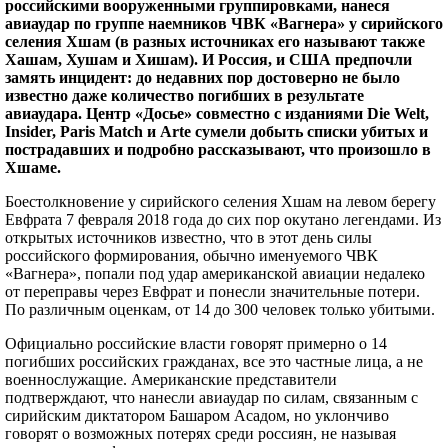
российскими вооруженными группировками, нанеся
авиаудар по группе наемников ЧВК «Вагнера» у сирийского
селения Хшам (в разных источниках его называют также
Хашам, Хушам и Хишам). И Россия, и США предпочли
замять инцидент: до недавних пор достоверно не было
известно даже количество погибших в результате
авиаудара. Центр «Досье» совместно с изданиями Die Welt,
Insider, Paris Match и Arte сумели добыть списки убитых и
пострадавших и подробно рассказывают, что произошло в
Хшаме.
Боестолкновение у сирийского селения Хшам на левом берегу
Евфрата 7 февраля 2018 года до сих пор окутано легендами. Из
открытых источников известно, что в этот день силы
российского формирования, обычно именуемого ЧВК
«Вагнера», попали под удар американской авиации недалеко
от переправы через Евфрат и понесли значительные потери.
По различным оценкам, от 14 до 300 человек только убитыми.
Официально российские власти говорят примерно о 14
погибших российских гражданах, все это частные лица, а не
военнослужащие. Американские представители
подтверждают, что нанесли авиаудар по силам, связанным с
сирийским диктатором Башаром Асадом, но уклончиво
говорят о возможных потерях среди россиян, не называя