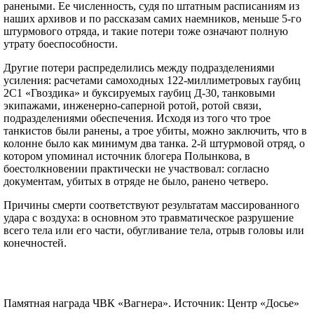
ранеными. Ее численность, судя по штатным расписаниям из
наших архивов и по рассказам самих наемников, меньше 5-го
штурмового отряда, и такие потери тоже означают полную
утрату боеспособности.
Другие потери распределились между подразделениями
усиления: расчетами самоходных 122-миллиметровых гаубиц
2С1 «Гвоздика» и буксируемых гаубиц Д-30, танковыми
экипажами, инженерно-саперной ротой, ротой связи,
подразделениями обеспечения. Исходя из того что трое
танкистов были ранены, а трое убиты, можно заключить, что в
колонне было как минимум два танка. 2-й штурмовой отряд, о
котором упоминал источник блогера Полынкова, в
боестолкновении практически не участвовал: согласно
документам, убитых в отряде не было, ранено четверо.
Причины смерти соответствуют результатам массированного
удара с воздуха: в основном это травматическое разрушение
всего тела или его части, обугливание тела, отрыв головы или
конечностей.
Памятная награда ЧВК «Вагнера». Источник: Центр «Досье»