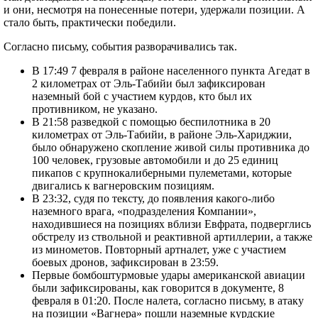
и они, несмотря на понесенные потери, удержали позиции. А
стало быть, практически победили.
Согласно письму, события разворачивались так.
В 17:49 7 февраля в районе населенного пункта Агедат в
2 километрах от Эль-Табийи был зафиксирован
наземный бой с участием курдов, кто был их
противником, не указано.
В 21:58 разведкой с помощью беспилотника в 20
километрах от Эль-Табийи, в районе Эль-Хариджии,
было обнаружено скопление живой силы противника до
100 человек, грузовые автомобили и до 25 единиц
пикапов с крупнокалиберными пулеметами, которые
двигались к вагнеровским позициям.
В 23:32, судя по тексту, до появления какого-либо
наземного врага, «подразделения Компании»,
находившиеся на позициях вблизи Евфрата, подверглись
обстрелу из ствольной и реактивной артиллерии, а также
из минометов. Повторный артналет, уже с участием
боевых дронов, зафиксирован в 23:59.
Первые бомбоштурмовые удары американской авиации
были зафиксированы, как говорится в документе, 8
февраля в 01:20. После налета, согласно письму, в атаку
на позиции «Вагнера» пошли наземные курдские