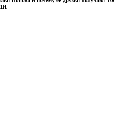
алья Попова и почему ее друзья получают г
ПИ