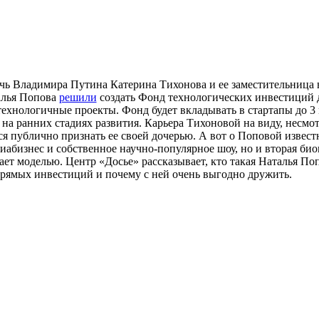
очь Владимира Путина Катерина Тихонова и ее заместительница 
алья Попова
решили
создать Фонд технологических инвестиций 
ехнологичные проекты. Фонд будет вкладывать в стартапы до 3 
а ранних стадиях развития. Карьера Тихоновой на виду, несмотр
ся публично признать ее своей дочерью. А вот о Поповой известн
диабизнес и собственное научно-популярное шоу, но и вторая био
ает моделью. Центр «Досье» рассказывает, кто такая Наталья Поп
рямых инвестиций и почему с ней очень выгодно дружить.