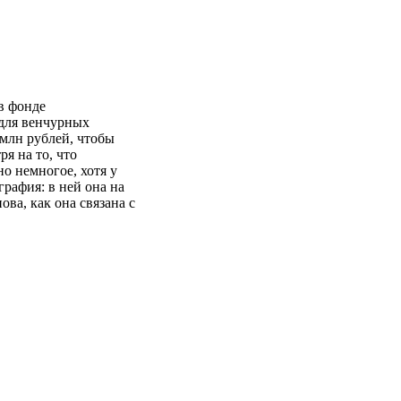
в фонде
для венчурных
млн рублей, чтобы
я на то, что
о немногое, хотя у
графия: в ней она на
ова, как она связана с