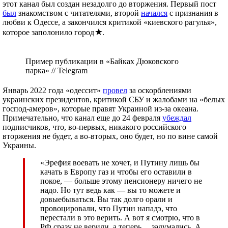
этот канал был создан незадолго до вторжения. Первый пост
был
знакомством с читателями, второй
начался
с признания в
любви к Одессе, а закончился критикой «киевского рагулья»,
которое заполонило город
.
Пример публикации в «Байках Дюковского
парка» // Telegram
Январь 2022 года «одессит»
провел
за оскорблениями
украинских президентов, критикой СБУ и жалобами на «белых
господ-амеров», которые правят Украиной из-за океана.
Примечательно, что канал еще до 24 февраля
убеждал
подписчиков, что, во-первых, никакого российского
вторжения не будет, а во-вторых, оно будет, но по вине самой
Украины.
«Эрефия воевать не хочет, и Путину лишь бы
качать в Европу газ и чтобы его оставили в
покое, — больше этому пенсионеру ничего не
надо. Но тут ведь как — вы то можете и
довыебываться. Вы так долго орали и
провоцировали, что Путин нападэ, что
перестали в это верить. А вот я смотрю, что в
РФ сразу не верили, а теперь… задумались. А