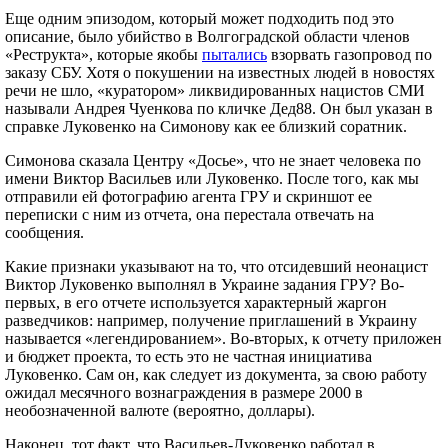
Еще одним эпизодом, который может подходить под это
описание, было убийство в Волгоградской области членов
«Реструкта», которые якобы
пытались
взорвать газопровод по
заказу СБУ. Хотя о покушении на известных людей в новостях
речи не шло, «куратором» ликвидированных нацистов СМИ
называли Андрея Чуенкова по кличке Дед88. Он был указан в
справке Луковенко на Симонову как ее близкий соратник.
Симонова сказала Центру «Досье», что не знает человека по
имени Виктор Васильев или Луковенко. После того, как мы
отправили ей фотографию агента ГРУ и скриншот ее
переписки с ним из отчета, она перестала отвечать на
сообщения.
Какие признаки указывают на то, что отсидевший неонацист
Виктор Луковенко выполнял в Украине задания ГРУ? Во-
первых, в его отчете используется характерный жаргон
разведчиков: например, получение приглашений в Украину
называется «легендированием». Во-вторых, к отчету приложен
и бюджет проекта, то есть это не частная инициатива
Луковенко. Сам он, как следует из документа, за свою работу
ожидал месячного вознаграждения в размере 2000 в
необозначенной валюте (вероятно, доллары).
Наконец, тот факт, что Васильев-Луковенко работал в