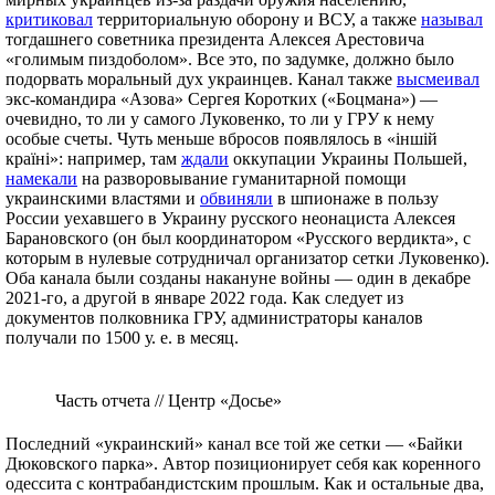
критиковал
территориальную оборону и ВСУ, а также
называл
тогдашнего советника президента Алексея Арестовича
«голимым пиздоболом». Все это, по задумке, должно было
подорвать моральный дух украинцев. Канал также
высмеивал
экс-командира «Азова» Сергея Коротких («Боцмана») —
очевидно, то ли у самого Луковенко, то ли у ГРУ к нему
особые счеты. Чуть меньше вбросов появлялось в «іншій
країні»: например, там
ждали
оккупации Украины Польшей,
намекали
на разворовывание гуманитарной помощи
украинскими властями и
обвиняли
в шпионаже в пользу
России уехавшего в Украину русского неонациста Алексея
Барановского (он был координатором «Русского вердикта», с
которым в нулевые сотрудничал организатор сетки Луковенко).
Оба канала были созданы накануне войны — один в декабре
2021-го, а другой в январе 2022 года. Как следует из
документов полковника ГРУ, администраторы каналов
получали по 1500 у. е. в месяц.
Часть отчета // Центр «Досье»
Последний «украинский» канал все той же сетки — «Байки
Дюковского парка». Автор позиционирует себя как коренного
одессита с контрабандистским прошлым. Как и остальные два,