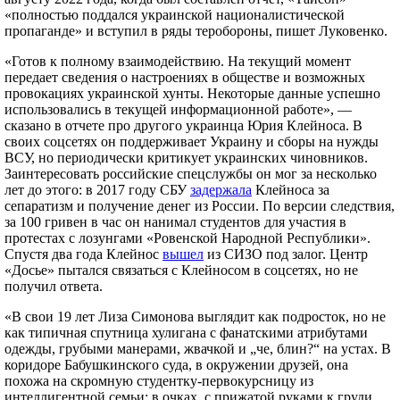
«полностью поддался украинской националистической
пропаганде» и вступил в ряды теробороны, пишет Луковенко.
«Готов к полному взаимодействию. На текущий момент
передает сведения о настроениях в обществе и возможных
провокациях украинской хунты. Некоторые данные успешно
использовались в текущей информационной работе», —
сказано в отчете про другого украинца Юрия Клейноса. В
своих соцсетях он поддерживает Украину и сборы на нужды
ВСУ, но периодически критикует украинских чиновников.
Заинтересовать российские спецслужбы он мог за несколько
лет до этого: в 2017 году СБУ
задержала
Клейноса за
сепаратизм и получение денег из России. По версии следствия,
за 100 гривен в час он нанимал студентов для участия в
протестах с лозунгами «Ровенской Народной Республики».
Спустя два года Клейнос
вышел
из СИЗО под залог. Центр
«Досье» пытался связаться с Клейносом в соцсетях, но не
получил ответа.
«В свои 19 лет Лиза Симонова выглядит как подросток, но не
как типичная спутница хулигана с фанатскими атрибутами
одежды, грубыми манерами, жвачкой и „че, блин?“ на устах. В
коридоре Бабушкинского суда, в окружении друзей, она
похожа на скромную студентку-первокурсницу из
интеллигентной семьи: в очках, с прижатой руками к груди