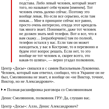
подстава. Либо левый человек, который знает
того, но называет себя чужим [именем]. Тот
человек очень далеко сейчас. Поэтому это
вообще левак. Но если все серьезно, если там
никак… Мне в принципе сейчас все равно,
просто очень интересно, откуда этот крендель
так много знает. Понимаете, даже тот человек
не должен знать мой телефон. Вот и все, что я
вам скажу… [неразборчиво] там по полной,
телефон остался у вас. Если там он может
находиться, у вас в Костроме, то я перезвоню и
будем этот вопрос решать. Если нет, то это
вообще не тот человек и, скорее всего, это
какая-то шляпа», — верно угадал полковник.
Центр «Досье» связался и с самим Васильевым-Луковенко.
Человек, который нам ответил, сообщил, что в Украине он не
был, Смолянинова не знает, и вообще он «не Виктор, точнее,
Виктор, но не Александрович».
Полная расшифровка разговора со Смоляниновым
Денис Смолянинов, полковник ГРУ: Да, слушаю вас.
Центр «Досье»: Алло, Денис Александрович?