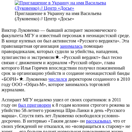
Приглашение в Украину на имя Васильева
(Луковенко) // Центр «Досье»
Виктор Луковенко — бывший аспирант экономического
факультета МГУ и известный персонаж в неонацистской среде.
В конце нулевых он был активистом «Русского вердикта». Эта
правозащитная организация
занималась
помощью
праворадикалам, которых судили за убийства, нападения,
хулиганство и экстремизм
. «Русский вердикт» был тесно
связан с движением и журналом «Русский образ», глава
которого Илья Горячев впоследствии получил пожизненный
срок за организацию убийств и создание неонацистской банды
«БОРН»
. Луковенко
числился
директором созданного в 2010
году ООО «Образ-М», которое занималось торговлей
журналами.
Аспирант МГУ недалеко ушел от своих соратников: в 2011
году он
был приговорен
к 8 годам колонии строгого режима за
убийство 58-летнего уроженца Шри-Ланки в день «Русского
марша». Спустя пять лет Луковенко освободился условно-
досрочно. В интервью «Таким делам» он
рассказывал
, что от
своих убеждений не отказался, но «возвращаться к старому» не
хочет — его больше радует нормальная повседневная жизнь.