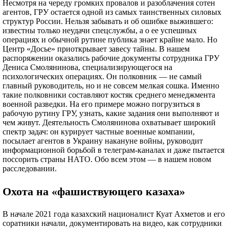
Несмотря на череду громких провалов и разоблачения сотен
агентов, ГРУ остается одной из самых таинственных силовых
структур России. Нельзя забывать и об ошибке выжившего:
известны только неудачи спецслужбы, а о ее успешных
операциях и обычной рутине публика знает крайне мало. Но
Центр «Досье» приоткрывает завесу тайны. В нашем
распоряжении оказались рабочие документы сотрудника ГРУ
Дениса Смолянинова, специализирующегося на
психологических операциях. Он полковник — не самый
главный руководитель, но и не совсем мелкая сошка. Именно
такие полковники составляют костяк среднего менеджмента
военной разведки. На его примере можно погрузиться в
рабочую рутину ГРУ, узнать, какие задания они выполняют и
чем живут. Деятельность Смолянинова охватывает широкий
спектр задач: он курирует частные военные компании,
посылает агентов в Украину накануне войны, руководит
информационной борьбой в телеграм-каналах и даже пытается
поссорить страны НАТО. Обо всем этом — в нашем новом
расследовании.
Охота на «фашиствующего казаха»
В начале 2021 года казахский националист Куат Ахметов и его
соратники начали, документировать на видео, как сотрудники