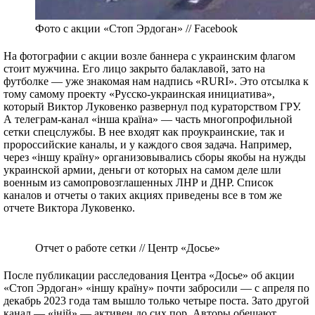
Фото с акции «Стоп Эрдоган» // Facebook
На фотографии с акции возле баннера с украинским флагом
стоит мужчина. Его лицо закрыто балаклавой, зато на
футболке — уже знакомая нам надпись «RURI». Это отсылка к
тому самому проекту «Русско-украинская инициатива»,
который Виктор Луковенко развернул под кураторством ГРУ.
А телеграм-канал «інша країна» — часть многопрофильной
сетки спецслужбы. В нее входят как проукраинские, так и
пророссийские каналы, и у каждого своя задача. Например,
через «іншу країну» организовывались сборы якобы на нужды
украинской армии, деньги от которых на самом деле шли
военным из самопровозглашенных ЛНР и ДНР. Список
каналов и отчеты о таких акциях приведены все в том же
отчете Виктора Луковенко.
Отчет о работе сетки // Центр «Досье»
После публикации расследования Центра «Досье» об акции
«Стоп Эрдоган» «іншу країну» почти забросили — с апреля по
декабрь 2023 года там вышло только четыре поста. Зато другой
канал — «iнiй» — активен до сих пор. Авторы обещают