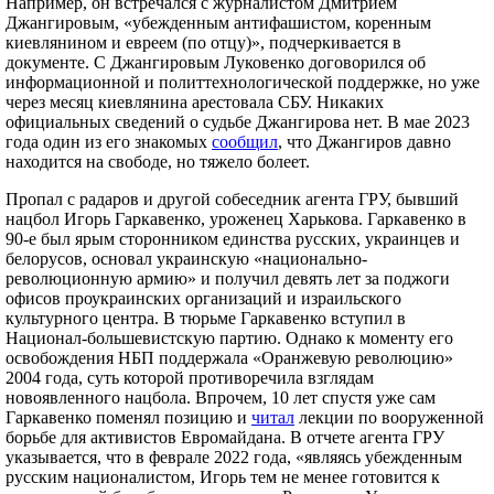
Например, он встречался с журналистом Дмитрием
Джангировым, «убежденным антифашистом, коренным
киевлянином и евреем (по отцу)», подчеркивается в
документе. С Джангировым Луковенко договорился об
информационной и политтехнологической поддержке, но уже
через месяц киевлянина арестовала СБУ. Никаких
официальных сведений о судьбе Джангирова нет. В мае 2023
года один из его знакомых
сообщил
, что Джангиров давно
находится на свободе, но тяжело болеет.
Пропал с радаров и другой собеседник агента ГРУ, бывший
нацбол Игорь Гаркавенко, уроженец Харькова. Гаркавенко в
90-е был ярым сторонником единства русских, украинцев и
белорусов, основал украинскую «национально-
революционную армию» и получил девять лет за поджоги
офисов проукраинских организаций и израильского
культурного центра. В тюрьме Гаркавенко вступил в
Национал-большевистскую партию. Однако к моменту его
освобождения НБП поддержала «Оранжевую революцию»
2004 года, суть которой противоречила взглядам
новоявленного нацбола. Впрочем, 10 лет спустя уже сам
Гаркавенко поменял позицию и
читал
лекции по вооруженной
борьбе для активистов Евромайдана. В отчете агента ГРУ
указывается, что в феврале 2022 года, «являясь убежденным
русским националистом, Игорь тем не менее готовится к