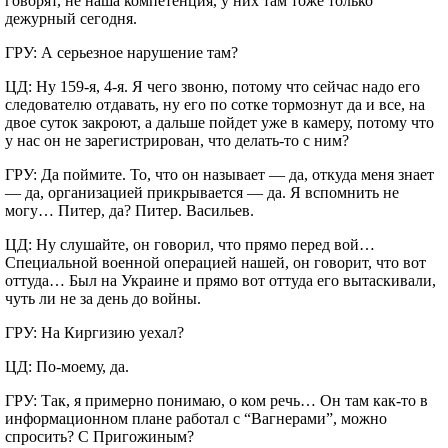
говорят, не наша компетенция, у них там тоже только
дежурный сегодня.
ГРУ: А серьезное нарушение там?
ЦД: Ну 159-я, 4-я. Я чего звоню, потому что сейчас надо его
следователю отдавать, ну его по сотке тормознут да и все, на
двое суток закроют, а дальше пойдет уже в камеру, потому что
у нас он не зарегистрирован, что делать-то с ним?
ГРУ: Да поймите. То, что он называет — да, откуда меня знает
— да, организацией прикрывается — да. Я вспомнить не
могу… Питер, да? Питер. Васильев.
ЦД: Ну слушайте, он говорил, что прямо перед вой…
Специальной военной операцией нашей, он говорит, что вот
оттуда… Был на Украине и прямо вот оттуда его вытаскивали,
чуть ли не за день до войны.
ГРУ: На Киргизию уехал?
ЦД: По-моему, да.
ГРУ: Так, я примерно понимаю, о ком речь… Он там как-то в
информационном плане работал с “Вагнерами”, можно
спросить? С Пригожиным?