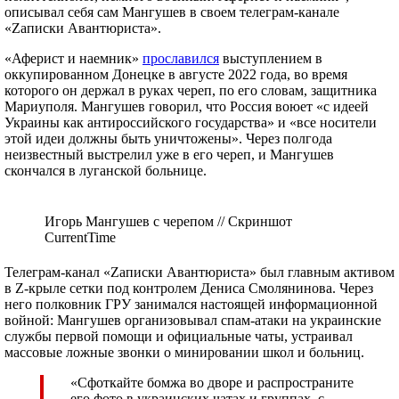
описывал себя сам Мангушев в своем телеграм-канале
«Zаписки Авантюриста».
«Аферист и наемник»
прославился
выступлением в
оккупированном Донецке в августе 2022 года, во время
которого он держал в руках череп, по его словам, защитника
Мариуполя. Мангушев говорил, что Россия воюет «с идеей
Украины как антироссийского государства» и «все носители
этой идеи должны быть уничтожены». Через полгода
неизвестный выстрелил уже в его череп, и Мангушев
скончался в луганской больнице.
Игорь Мангушев с черепом // Скриншот
CurrentTime
Телеграм-канал «Zаписки Авантюриста» был главным активом
в Z-крыле сетки под контролем Дениса Смолянинова. Через
него полковник ГРУ занимался настоящей информационной
войной: Мангушев организовывал спам-атаки на украинские
службы первой помощи и официальные чаты, устраивал
массовые ложные звонки о минировании школ и больниц.
«Сфоткайте бомжа во дворе и распространите
его фото в украинских чатах и группах, с