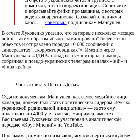
пометкой, что это корректировщик. Сочиняйте
и вбрасывайте фейки про машины, с которых
ведется корректировка. Создавайте панику и
хаос», —
советовал
подписчикам Мангушев.
В отчете Луковенко указано, что за первые несколько месяцев
войны таким образом «было „заминировано“ более сотни
объектов и отправлено порядка 10 000 сообщений о
„диверсантах“, „корректировщиках“». Именно через
Мангушева в «ЛДНР» попадала гуманитарная помощь,
собранная в псевдо-украинских телеграм-каналах «iній» и
«iнша країна».
Часть отчета // Центр «Досье»
Судя по документам, Мангушев, как самое медийное лицо
команды, должен был стать политическим лидером «Русско-
украинской радикальной инициативы» — за это ему
полагалось по 4000 у. е. в месяц. Например, вместе с
Васильевым-Луковенко он участвовал в аналитической
передаче «Круг Мнений» на YouTube.
Программа, помпезно называющаяся «экспертным клубом»