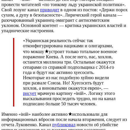
провести читателей «по тонкому льду украинской политики».
Свой лозунг канал
приводит
в одном из постов: «Держи порох
сухим, а дупу в безопасности». Лирический герой канала —
разочарованный украинец-эмигрант с антисемитским
уклоном. Основной контент — критика украинских властей и
упаднические настроения.
«Украинская реальность сейчас так
отконфигурирована нациками и олигархами,
что мокшу
устроит только тотальное военное
поражение Киева. А после него, нас, хохлов,
останется миллиона три. Остальные окажутся
сепарами со справкой подпольщика с 2014-го
года и будут нас активно хуесосить.
Некоторые из нас подобную хуйню видели
при развале Союза. Но! Хуесосить будут
хохлов, а виноватыми окажутся евреи», —
рисует
мрачную картину «iнiй». Логику этого
высказывания проследить трудно, но на канал
подписано больше 50 тысяч человек.
Именно «iнiй» наиболее активно
использовали для
информационных вбросов после начала вторжения, следует из
отчета Луковенко. Канал
публиковал
новости об убийстве
мирных украинцев из-за раздачи оружия населению,