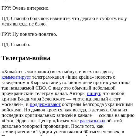
ГРУ: Очень интересно.
ЦД: Спасибо большое, извините, что дергаю в субботу, но у
меня выхода не было.
ГРУ: Ну понятно-понятно.
ЦД: Спасибо.
Телеграм-война
«Ховайтесь москалики) всех найдут, и всех посадят», —
комментирует
телеграм-канал «інша країна» новость о
заведенном в Кыргызстане уголовном деле против участника
так называемой СВО. С виду это обычный небольшой
проукраинский телеграм-канал. Авторы
пишут
, что любой
критик Владимира Зеленского — «потенциальный агент
москалей», и
поддерживают
обстрелы Белгорода украинскими
войсками. Но дьявол кроется, как всегда, в деталях. Одна из
последних оригинальных записей в канале — ссылка на акцию
«Стоп Эрдоган». Центр «Досье» уже
рассказывал
об этой
довольно топорной провокации. После того, как
землетрясение в Турции унесло жизни 60 тысяч человек, в