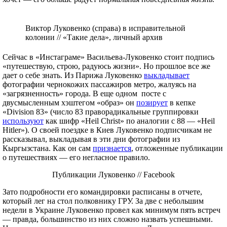
Виктор Луковенко (справа) в исправительной
колонии // «Такие дела», личный архив
Сейчас в «Инстаграме» Васильева-Луковенко стоит подпись
«путешествую, строю, радуюсь жизни». Но прошлое все же
дает о себе знать. Из Парижа Луковенко
выкладывает
фотографии чернокожих пассажиров метро, жалуясь на
«загрязненность» города. В еще одном посте с
двусмысленным хэштегом «образ» он
позирует
в кепке
«Division 83» (число 83 праворадикальные группировки
используют
как шифр «Heil Christ» по аналогии с 88 — «Heil
Hitler»). О своей поездке в Киев Луковенко подписчикам не
рассказывал, выкладывая в эти дни фотографии из
Кыргызстана. Как он сам
признается
, отложенные публикации
о путешествиях — его негласное правило.
Публикации Луковенко // Facebook
Зато подробности его командировки расписаны в отчете,
который лег на стол полковнику ГРУ. За две с небольшим
недели в Украине Луковенко провел как минимум пять встреч
— правда, большинство из них сложно назвать успешными.