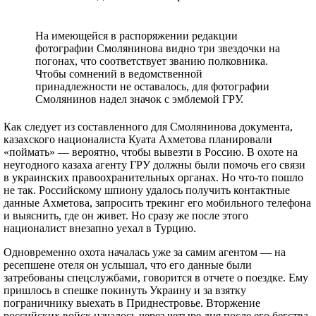
На имеющейся в распоряжении редакции
фотографии Смолянинова видно три звездочки на
погонах, что соответствует званию полковника.
Чтобы сомнений в ведомственной
принадлежности не оставалось, для фотографии
Смолянинов надел значок с эмблемой ГРУ.
Как следует из составленного для Смолянинова документа,
казахского националиста Куата Ахметова планировали
«поймать» — вероятно, чтобы вывезти в Россию. В охоте на
неугодного казаха агенту ГРУ должны были помочь его связи
в украинских правоохранительных органах. Но что-то пошло
не так. Российскому шпиону удалось получить контактные
данные Ахметова, запросить трекинг его мобильного телефона
и выяснить, где он живет. Но сразу же после этого
националист внезапно уехал в Турцию.
Одновременно охота началась уже за самим агентом — на
ресепшене отеля он услышал, что его данные были
затребованы спецслужбами, говорится в отчете о поездке. Ему
пришлось в спешке покинуть Украину и за взятку
пограничнику выехать в Приднестровье. Вторжение
российских войск началось через четыре дня после его бегства.