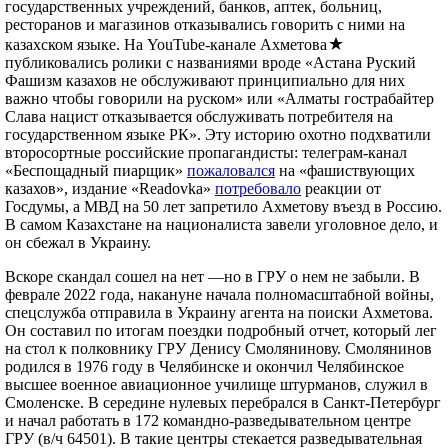
государственных учреждений, банков, аптек, больниц,
ресторанов и магазинов отказывались говорить с ними на
казахском языке. На YouTube-канале Ахметова
публиковались ролики с названиями вроде «Астана Руский
Фашизм казахов не обслуживают принципиально для них
важно чтобы говорили на руском» или «Алматы гострабайтер
Слава нацист отказывается обслуживать потребителя на
государственном языке РК». Эту историю охотно подхватили
второсортные российские пропагандисты: телеграм-канал
«Беспощадный пиарщик»
пожаловался
на «фашиствующих
казахов», издание «Readovka»
потребовало
реакции от
Госдумы, а МВД на 50 лет запретило Ахметову въезд в Россию.
В самом Казахстане на националиста завели уголовное дело, и
он сбежал в Украину.
Вскоре скандал сошел на нет —но в ГРУ о нем не забыли. В
феврале 2022 года, накануне начала полномасштабной войны,
спецслужба отправила в Украину агента на поиски Ахметова.
Он составил по итогам поездки подробный отчет, который лег
на стол к полковнику ГРУ Денису Смолянинову. Смолянинов
родился в 1976 году в Челябинске и окончил Челябинское
высшее военное авиационное училище штурманов, служил в
Смоленске. В середине нулевых перебрался в Санкт-Петербург
и начал работать в 172 командно-разведывательном центре
ГРУ (в/ч 64501). В такие центры стекается разведывательная