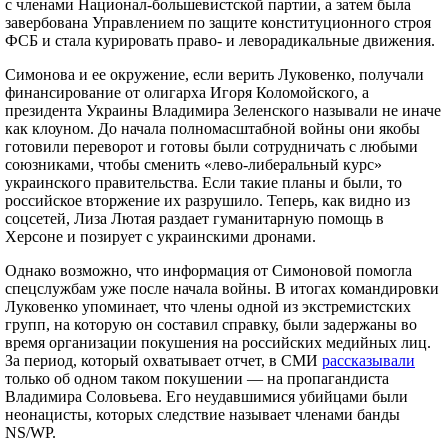
с членами Национал-большевистской партии, а затем была
завербована Управлением по защите конституционного строя
ФСБ и стала курировать право- и леворадикальные движения.
Симонова и ее окружение, если верить Луковенко, получали
финансирование от олигарха Игоря Коломойского, а
президента Украины Владимира Зеленского называли не иначе
как клоуном. До начала полномасштабной войны они якобы
готовили переворот и готовы были сотрудничать с любыми
союзниками, чтобы сменить «лево-либеральный курс»
украинского правительства. Если такие планы и были, то
российское вторжение их разрушило. Теперь, как видно из
соцсетей, Лиза Лютая раздает гуманитарную помощь в
Херсоне и позирует с украинскими дронами.
Однако возможно, что информация от Симоновой помогла
спецслужбам уже после начала войны. В итогах командировки
Луковенко упоминает, что члены одной из экстремистских
групп, на которую он составил справку, были задержаны во
время организации покушения на российских медийных лиц.
За период, который охватывает отчет, в СМИ
рассказывали
только об одном таком покушении — на пропагандиста
Владимира Соловьева. Его неудавшимися убийцами были
неонацисты, которых следствие называет членами банды
NS/WP.