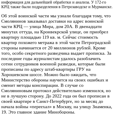
информация для дальнейшей обработки и анализа. У 172-го
КРЦ также были подразделения в Петрозаводске и Мурманске.
Об этой воинской части мы узнали благодаря тому, что
Смолянинов заказывал доставки на адрес воинской
части КРЦ — улица Мира, дом 20А. В двенадцати
минутах оттуда, на Кронвекрской улице, он приобрел
квартиру площадью 119 кв. м. Сейчас стоимость
квартир похожего метража в этой части Петроградской
стороны начинается от 20 миллионов рублей. Кроме
того, особо секретного разведчика выдает прописка. За
последние годы журналистам удалось разоблачить
сотни сотрудников военной разведки, которые были
прописаны по адресу штаб-квартиры ГРУ на
Хорошевском шоссе. Можно было ожидать, что
Министерство обороны научится на своих ошибках и
сменит методы конспирации. В случае со
Смоляниновым протокол действительно изменился, но
не в лучшую сторону. До 2022 года он был прописан в
своей квартире в Санкт-Петербурге, но за месяц до
начала войны «переехал» в Москву, на улицу Знаменка,
19. Это главное здание Минобороны.