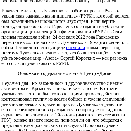
вооруженной борьбе за свою новую Родину — Украину».
В качестве легенды Луковенко разработал проект «Русско-
украинская радикальная инициатива» (РУРИ), который должен
был объединить националистов двух стран. Если верить
отчету, он договорился с Гаркавенко о создании ютуб-студии,
организации цикла лекций и формировании «РУРИ». Этим
планам помешала война: 24 февраля 2022 года Гаркавенко
перестал выходить на связь c Луковенко, а 19 марта покончил с
собой. Публично о его суициде
объявили
только через год,
поэтому Луковенко предполагал, что бывшего нацбола мог
убить экс-командир «Азова» Сергей Коротких — как раз из-за
его согласия участвовать в РУРИ.
Обложка и содержание отчета // Центр «Досье»
Неудачей для ГРУ закончилось и другое знакомство с неким
активистом из Кременчуга по кличке «Тайсон». В отчете
указывалось, что он был готов к акциям прямого действия,
контролировал группу из десяти бойцов и уже на следующий
день после начала вторжения просил Луковенко определить
его на передовую или в гражданскую оборону. Это видно на
скриншоте переписки с «Тайсоном» (имеется в отчете агента
ГРУ), однако из него неясно, понимал ли он, что общается с
представителем российских спецслужб. В любом случае к
августу 2022 года, когда был составлен отчет, «Тайсон»