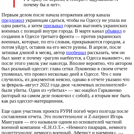
почему бы и нет».
Первым делом после начала вторжения автор канала
предложил
украинцам сдаться, чтобы на Одессу не упала ни
одна ракета, а затем
призывал
горожан выгонять украинских
военных с позиций внутри города. В марте канал
объявил
о
создании в Одессе третьего фронта — против украинских
военных, которые, по его словам, прикрываются городом, а
потом уйдут, оставив на его месте руины. В апреле, после
затишья длиной в месяц, автор
пообещал
рассказать, чем он
был занят и почему «рагули наебнутся, а Одесса выживет», но
после этого умолк уже навсегда. Вполне вероятно, что автором
был реальный одессит: глава сетки Луковенко в своем отчете
упоминал, что провел несколько дней в Одессе. Что с ним
случилось, из документов неясно, однако в отчете указано что
за февраль–август 2022 года двое «ключевых исполнителей»
были убиты. Один из «убитых» — экс-нацбол Гаркавенко
(который на самом деле покончил с собой), а вторым мог быть
как раз одессит-матерщинник.
Еще один участник проекта РУРИ погиб через полгода после
составления отчета. Это политтехнолог и Z-патриот Игорь
Мангушев — его называли одним из основателей частной
военной компании «Е.Н.О.Т.». «Немного пиарщик, немного
политтехнолог, немного военный. Аферист и наемник», —