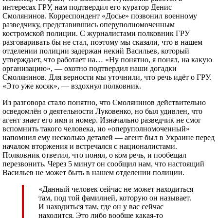
интересах ГРУ, нам подтвердил его куратор Денис
Смолянинов. Корреспондент «Досье» позвонил военному
разведчику, представившись оперуполномоченным
костромской полиции. С журналистами полковник ГРУ
разговаривать бы не стал, поэтому мы сказали, что в нашем
отделении полиции задержан некий Васильев, который
утверждает, что работает на… «Ну понятно, я понял, на какую
организацию», — охотно подтвердил наши догадки
Смолянинов. Для верности мы уточнили, что речь идёт о ГРУ.
«Это уже косяк», — вздохнул полковник.
Из разговора стало понятно, что Смолянинов действительно
осведомлён о деятельности Луковенко, но был удивлен, что
агент знает его имя и номер. Изначально разведчик не смог
вспомнить такого человека, но «оперуполномоченный»
напомнил ему несколько деталей — агент был в Украине перед
началом вторжения и встречался с националистами.
Полковник ответил, что понял, о ком речь, и пообещал
перезвонить. Через 5 минут он сообщил нам, что настоящий
Васильев не может быть в нашем отделении полиции.
«Данный человек сейчас не может находиться
там, под той фамилией, которую он называет.
И находиться там, где он у вас сейчас
находится. Это либо вообще какая-то