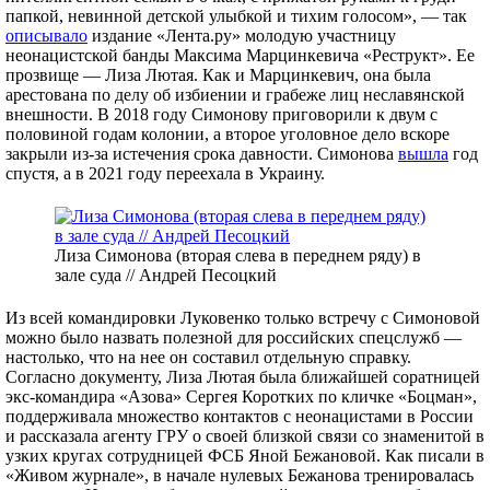
папкой, невинной детской улыбкой и тихим голосом», — так
описывало
издание «Лента.ру» молодую участницу
неонацистской банды Максима Марцинкевича «Реструкт». Ее
прозвище — Лиза Лютая. Как и Марцинкевич, она была
арестована по делу об избиении и грабеже лиц неславянской
внешности. В 2018 году Симонову приговорили к двум с
половиной годам колонии, а второе уголовное дело вскоре
закрыли из-за истечения срока давности. Симонова
вышла
год
спустя, а в 2021 году переехала в Украину.
Лиза Симонова (вторая слева в переднем ряду) в
зале суда // Андрей Песоцкий
Из всей командировки Луковенко только встречу с Симоновой
можно было назвать полезной для российских спецслужб —
настолько, что на нее он составил отдельную справку.
Согласно документу, Лиза Лютая была ближайшей соратницей
экс-командира «Азова» Сергея Коротких по кличке «Боцман»,
поддерживала множество контактов с неонацистами в России
и рассказала агенту ГРУ о своей близкой связи со знаменитой в
узких кругах сотрудницей ФСБ Яной Бежановой. Как писали в
«Живом журнале», в начале нулевых Бежанова тренировалась