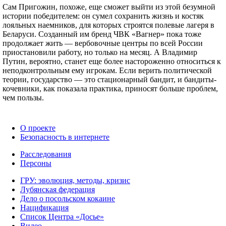
Сам Пригожин, похоже, еще сможет выйти из этой безумной
истории победителем: он сумел сохранить жизнь и костяк
лояльных наемников, для которых строятся полевые лагеря в
Беларуси. Созданный им бренд ЧВК «Вагнер» пока тоже
продолжает жить — вербовочные центры по всей России
приостановили работу, но только на месяц. А Владимир
Путин, вероятно, станет еще более настороженно относиться к
неподконтрольным ему игрокам. Если верить политической
теории, государство — это стационарный бандит, и бандиты-
кочевники, как показала практика, приносят больше проблем,
чем пользы.
О проекте
Безопасность в интернете
Расследования
Персоны
ГРУ: эволюция, методы, кризис
Лубянская федерация
Дело о посольском кокаине
Нацификация
Список Центра «Досье»
Видео