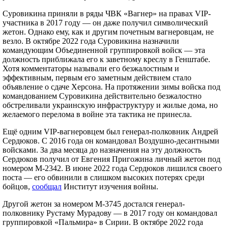
Суровикина приняли в ряды ЧВК «Вагнер» на правах VIP-
участника в 2017 году — он даже получил символический
жетон. Однако ему, как и другим почетным вагнеровцам, не
везло. В октябре 2022 года Суровикина назначили
командующим Объединенной группировкой войск — эта
должность приближала его к заветному креслу в Генштабе.
Хотя комментаторы называли его безжалостным и
эффективным, первым его заметным действием стало
объявление о сдаче Херсона. На протяжении зимы войска под
командованием Суровикина действительно безжалостно
обстреливали украинскую инфраструктуру и жилые дома, но
желаемого перелома в войне эта тактика не принесла.
Ещё одним VIP-вагнеровцем был генерал-полковник Андрей
Сердюков. С 2016 года он командовал Воздушно-десантными
войсками. За два месяца до назначения на эту должность
Сердюков получил от Евгения Пригожина личный жетон под
номером М-2342. В июне 2022 года Сердюков лишился своего
поста — его обвинили в слишком высоких потерях среди
бойцов,
сообщал
Институт изучения войны.
Другой жетон за номером М-3745 достался генерал-
полковнику Рустаму Мурадову — в 2017 году он командовал
группировкой «Пальмира» в Сирии. В октябре 2022 года