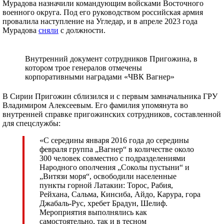
Мурадова назначили командующим войсками Восточного
военного округа. Под его руководством российская армия
провалила наступление на Угледар, и в апреле 2023 года
Мурадова
сняли
с должности.
Внутренний документ сотрудников Пригожина, в
котором трое генералов отмечены
корпоративными наградами «ЧВК Вагнер»
В Сирии Пригожин сблизился и с первым замначальника ГРУ
Владимиром Алексеевым. Его фамилия упомянута во
внутренней справке пригожинских сотрудников, составленной
для спецслужбы:
«С середины января 2016 года до середины
февраля группа „Вагнер“ в количестве около
300 человек совместно с подразделениями
Народного ополчения „Соколы пустыни“ и
„Витязи моря“, освободили населенные
пункты горной Латакии: Торос, Рабия,
Рейхана, Сальма, Кинсиба, Айдо, Карура, гора
Джабаль-Рус, хребет Брадун, Шелиф.
Мероприятия выполнялись как
самостоятельно, так и в тесном