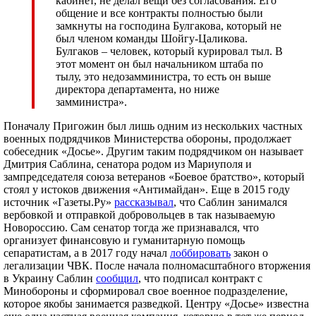
кабинет, не делал вещи без согласования. Его
общение и все контракты полностью были
замкнуты на господина Булгакова, который не
был членом команды Шойгу-Цаликова.
Булгаков – человек, который курировал тыл. В
этот момент он был начальником штаба по
тылу, это недозамминистра, то есть он выше
директора департамента, но ниже
замминистра».
Поначалу Пригожин был лишь одним из нескольких частных
военных подрядчиков Министерства обороны, продолжает
собеседник «Досье». Другим таким подрядчиком он называет
Дмитрия Саблина, сенатора родом из Мариуполя и
зампредседателя союза ветеранов «Боевое братство», который
стоял у истоков движения «Антимайдан». Еще в 2015 году
источник «Газеты.Ру»
рассказывал
, что Саблин занимался
вербовкой и отправкой добровольцев в так называемую
Новороссию. Сам сенатор тогда же признавался, что
организует финансовую и гуманитарную помощь
сепаратистам, а в 2017 году начал
лоббировать
закон о
легализации ЧВК. После начала полномасштабного вторжения
в Украину Саблин
сообщил
, что подписал контракт с
Минобороны и сформировал свое военное подразделение,
которое якобы занимается разведкой. Центру «Досье» известна