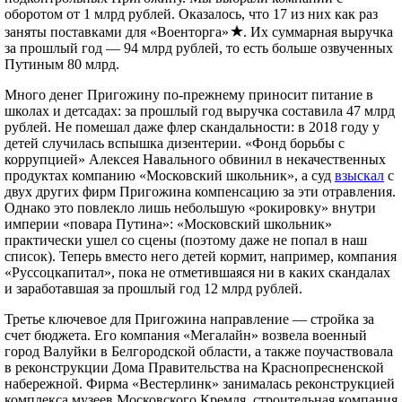
оборотом от 1 млрд рублей. Оказалось, что 17 из них как раз
заняты поставками для «Военторга»
. Их суммарная выручка
за прошлый год — 94 млрд рублей, то есть больше озвученных
Путиным 80 млрд.
Много денег Пригожину по-прежнему приносит питание в
школах и детсадах: за прошлый год выручка составила 47 млрд
рублей. Не помешал даже флер скандальности: в 2018 году у
детей случилась вспышка дизентерии. «Фонд борьбы с
коррупцией» Алексея Навального обвинил в некачественных
продуктах компанию «Московский школьник», а суд
взыскал
с
двух других фирм Пригожина компенсацию за эти отравления.
Однако это повлекло лишь небольшую «рокировку» внутри
империи «повара Путина»: «Московский школьник»
практически ушел со сцены (поэтому даже не попал в наш
список). Теперь вместо него детей кормит, например, компания
«Руссоцкапитал», пока не отметившаяся ни в каких скандалах
и заработавшая за прошлый год 12 млрд рублей.
Третье ключевое для Пригожина направление — стройка за
счет бюджета. Его компания «Мегалайн» возвела военный
город Валуйки в Белгородской области, а также поучаствовала
в реконструкции Дома Правительства на Краснопресненской
набережной. Фирма «Вестерлинк» занималась реконструкцией
комплекса музеев Московского Кремля, строительная компания