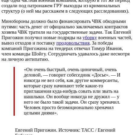
еще одна частная военная компания, которую в тот же период
создали под патронажем ГРУ выходцы из криминальных
структур (о ней мы расскажем в следующих расследованиях).
Минобороны должно было финансировать ЧВК обходными
путями: часть денег от официально заключаемых контрактов
хозяева ЧВК тратили на государственные задачи. Так Евгений
Пригожин получил новые подряды на
уборку
военных частей,
вывоз отходов и поставку
продовольствия
. За победы
компаний Пригожина на тендерах отвечал Тимур Иванов,
член команды Шойгу. Сотрудничать удавалось даже несмотря
на личную антипатию.
«Он очень быстрый, очень циничный, очень
деловой, — говорит собеседник «Досье». — И
никогда не вел себя, как другие коммерсанты,
которые сразу начинают тебе какие-то
приглашения куда-нибудь совать или звать на
шашлыки. Он вообще никогда не дружил — у
него не было такой задачи. Он сразу хреначил.
Человек просто безэмоционально хреначил
целыми днями».
Евгений Пригожин. Источник: ТАСС / Евгений