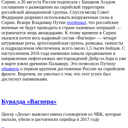
Сирию, а 26 августа Россия подписала с Башаром Асадом
соглашение о размещении на сирийской территории
российской авиационной группы. Спустя месяц Совет
Федерации разрешил использовать вооруженные силы в
Сирии. Вскоре Владимир Путин
пообещал
, что российские
военные не будут проводить в стране наземных операций —
ограничатся лишь авиаударами. К этому времени в Сирии
оказался почти весь кадровый состав «Вагнера» — четыре
штурмовые роты, артиллерийская группа, разведка, танкисты
и подразделения обеспечения, всего около 1,5 тысяч бойцов. С
наступлением 2016 года наемники начали продвижение в
направлении нефтегазовых месторождений Дейр-эз-Зора и уже
в марте взяли древнюю Пальмиру. Это позволило Путину
объявить
о первом крупном достижении России на сирийском
фронте. Впрочем, он умолчал о том, что этот успех был
достигнут наемниками.
Кувалда «Вагнера»
Центр «Досье» выяснил имена головорезов из ЧВК, которые
пытали, убили и расчленили сирийца в 2017 году