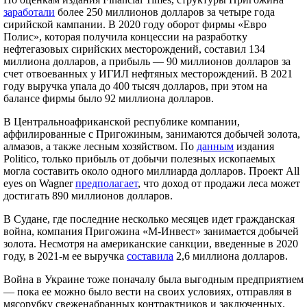
заработали
более 250 миллионов долларов за четыре года
сирийской кампании. В 2020 году оборот фирмы «Евро
Полис», которая получила концессии на разработку
нефтегазовых сирийских месторождений, составил 134
миллиона долларов, а прибыль — 90 миллионов долларов за
счет отвоеванных у ИГИЛ нефтяных месторождений. В 2021
году выручка упала до 400 тысяч долларов, при этом на
балансе фирмы было 92 миллиона долларов.
В Центральноафриканской республике компании,
аффилированные с Пригожиным, занимаются добычей золота,
алмазов, а также лесным хозяйством. По
данным
издания
Politico, только прибыль от добычи полезных ископаемых
могла составить около одного миллиарда долларов. Проект All
eyes on Wagner
предполагает
, что доход от продажи леса может
достигать 890 миллионов долларов.
В Судане, где последние несколько месяцев идет гражданская
война, компания Пригожина «М-Инвест» занимается добычей
золота. Несмотря на американские санкции, введенные в 2020
году, в 2021-м ее выручка
составила
2,6 миллиона долларов.
Война в Украине тоже поначалу была выгодным предприятием
— пока ее можно было вести на своих условиях, отправляя в
мясорубку свеженабранных контрактников и заключенных.