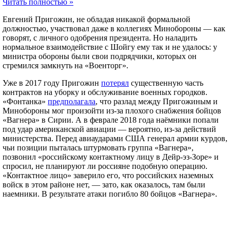
Читать полностью »
Евгений Пригожин, не обладая никакой формальной
должностью, участвовал даже в коллегиях Минобороны — как
говорят, с личного одобрения президента. Но наладить
нормальное взаимодействие с Шойгу ему так и не удалось: у
министра обороны были свои подрядчики, которых он
стремился замкнуть на «Военторг».
Уже в 2017 году Пригожин
потерял
существенную часть
контрактов на уборку и обслуживание военных городков.
«Фонтанка»
предполагала
, что разлад между Пригожиным и
Минобороны мог произойти из-за плохого снабжения бойцов
«Вагнера» в Сирии. А в феврале 2018 года наёмники попали
под удар американской авиации — вероятно, из-за действий
министерства. Перед авиаударами США генерал армии курдов,
чьи позиции пыталась штурмовать группа «Вагнера»,
позвонил «российскому контактному лицу в Дейр-эз-Зоре» и
спросил, не планируют ли россияне подобную операцию.
«Контактное лицо» заверило его, что российских наземных
войск в этом районе нет, — зато, как оказалось, там были
наемники. В результате атаки погибло 80 бойцов «Вагнера».