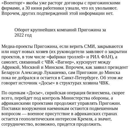
«Военторг» якобы уже расторг договоры с пригожинскими
фирмами, а 30 июня работники узнали, что их увольняют.
Впрочем, других подтверждений этой информации нет.
Оборот крупнейших компаний Пригожина за
2022 год
Медиа-проекты Пригожина, если верить СМИ, закрываются
или ищут новых хозяев (их руководители заявляют о закрытии
проектов, в том числе «фабрики троллей» и РИА ФАН), а
самолет, связанный с ЧВК «Вагнер», курсирует между
Африкой, Москвой и Минском. Впрочем, как заявил президент
Беларуси Александр Лукашенко, сам Пригожин до Минска
пока не добрался и остается в Санкт-Петербурге. Об этом же
говорит источник «Досье» в структурах хозяина ЧВК.
По оценкам «Досье», сирийская операция бизнесмена, скорее
всего, перейдет под контроль Министерства обороны, а
африканскими проектами продолжит управлять Пригожин.
Поставки вооружения наемникам остаются подвешенным
вопросом — военное присутствие в африканских странах
остается геополитическим интересом Кремля, а значит,
сотрудничество, возможно, придется продолжить.