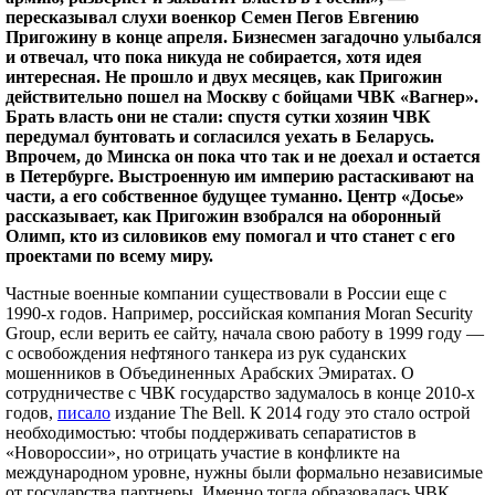
пересказывал слухи военкор Семен Пегов Евгению
Пригожину в конце апреля. Бизнесмен загадочно улыбался
и отвечал, что пока никуда не собирается, хотя идея
интересная. Не прошло и двух месяцев, как Пригожин
действительно пошел на Москву с бойцами ЧВК «Вагнер».
Брать власть они не стали: спустя сутки хозяин ЧВК
передумал бунтовать и согласился уехать в Беларусь.
Впрочем, до Минска он пока что так и не доехал и остается
в Петербурге. Выстроенную им империю растаскивают на
части, а его собственное будущее туманно. Центр «Досье»
рассказывает, как Пригожин взобрался на оборонный
Олимп, кто из силовиков ему помогал и что станет с его
проектами по всему миру.
Частные военные компании существовали в России еще с
1990-х годов. Например, российская компания Moran Security
Group, если верить ее сайту, начала свою работу в 1999 году —
с освобождения нефтяного танкера из рук суданских
мошенников в Объединенных Арабских Эмиратах. О
сотрудничестве с ЧВК государство задумалось в конце 2010-х
годов,
писало
издание The Bell. К 2014 году это стало острой
необходимостью: чтобы поддерживать сепаратистов в
«Новороссии», но отрицать участие в конфликте на
международном уровне, нужны были формально независимые
от государства партнеры. Именно тогда образовалась ЧВК