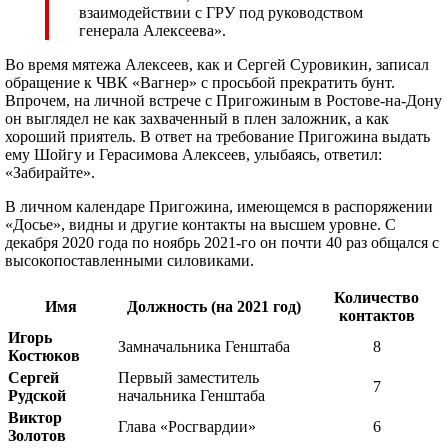
взаимодействии с ГРУ под руководством
генерала Алексеева».
Во время мятежа Алексеев, как и Сергей Суровикин, записал
обращение к ЧВК «Вагнер» с просьбой прекратить бунт.
Впрочем, на личной встрече с Пригожиным в Ростове-на-Дону
он выглядел не как захваченный в плен заложник, а как
хороший приятель. В ответ на требование Пригожина выдать
ему Шойгу и Герасимова Алексеев, улыбаясь, ответил:
«Забирайте».
В личном календаре Пригожина, имеющемся в распоряжении
«Досье», видны и другие контакты на высшем уровне. С
декабря 2020 года по ноябрь 2021-го он почти 40 раз общался с
высокопоставленными силовиками.
Количество
Имя
Должность (на 2021 год)
контактов
Игорь
Замначальника Генштаба
8
Костюков
Сергей
Первый заместитель
7
Рудской
начальника Генштаба
Виктор
Глава «Росгвардии»
6
Золотов