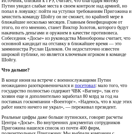
Источник, близкий к ГРУ, считает, что благодаря мятежу
Грифон) ), а также несколько тяжелых ударных БПЛА самолетного
Путин увидел слабые места в своем контроле над армией, но
типа. Плюс отделения радиоэлектронной борьбы и разведки, а
попал в ловушку: пойти на уступки требованиям Пригожина и
также санинструкторы и санитары.
зачистить команду Шойгу он не сможет, по крайней мере в
На сегодняшний день частная армия «Вагнер» входит в
топ-100
ближайшие несколько месяцев. Главным бенефициаром от
крупнейших армий мира
— десятки стран, включая отдельные
этого, по его мнению, станет Виктор Золотов, которого будут
страны ЕС, имеют сопоставимые по численности войска и
накачивать деньгами и оружием в качестве противовеса.
сопоставимое по качеству вооружение (хотя не имеют подобного
боевого опыта). Из серьезных недостатков можно отметить только
Собеседник «Досье» из руководства Минобороны считает, что
нехватку собственной транспортной авиации, флота и ракетных
основной кандидат на отставку в ближайшее время — это
войск. Недостатком можно назвать и недоразвитые кибервойска
замминистра Руслан Цаликов. Он недостаточно известен
«Вагнера».
широкой публике, но является ключевым игроком в команде
Шойгу.
Что дальше?
В конце июня на встрече с военнослужащими Путин
неожиданно разоткровенничался и
посетовал
: мало того, что
государство полностью содержит ЧВК «Вагнер», так его
хозяин еще и дополнительно заработал 80 млрд за год на
поставках госкомпании «Военторг». «Надеюсь, что в ходе этих
работ никто ничего не украл», — переживал президент.
Реальные цифры даже больше путинских, говорят расчеты
Центра «Досье». Во внутренних документах сотрудников
Пригожина нашелся список из почти 400 фирм,
подконтрольных Пригожину. Мы выбрали компании с