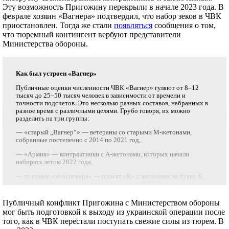
Эту возможность Пригожину перекрыли в начале 2023 года. В
феврале хозяин «Вагнера» подтвердил, что набор зеков в ЧВК
приостановлен. Тогда же стали
появляться
сообщения о том,
что тюремный контингент вербуют представители
Министерства обороны.
Как был устроен «Вагнер»
Публичные оценки численности ЧВК «Вагнер» гуляют от 8–12
тысяч до 25–50 тысяч человек в зависимости от времени и
точности подсчетов. Это несколько разных составов, набранных в
разное время с различными целями. Грубо говоря, их можно
разделить на три группы:
— «старый „Вагнер“» — ветераны со старыми М-жетонами,
собранные постепенно с 2014 по 2021 год,
— «Армия» — контрактники с А-жетонами, которых начали
набирать летом 2022 года,
— те самые «зеки повара» — проект «К» с жетонами на букву К,
которых набирали в колониях осенью–зимой 2022 года.
Третья группа — самая многочисленная, и на нее пришлась
Публичный конфликт Пригожина с Министерством обороны
основная тяжесть потерь. Большая часть из 20 тысяч
погибших
мог быть подготовкой к выходу из украинской операции после
вагнеровцев были именно зеками. В любом случае на момент
того, как в ЧВК перестали поступать свежие силы из тюрем. В
мятежа их контракты уже закончились, и они поехали по домам
(около 30 тысяч человек, как
утверждает
Пригожин).