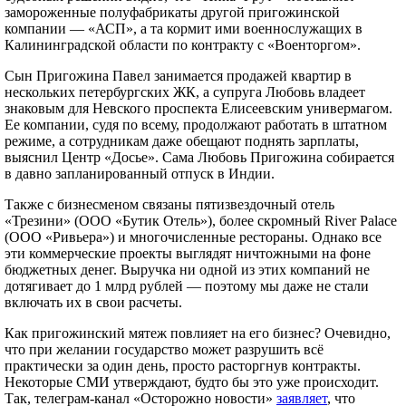
замороженные полуфабрикаты другой пригожинской
компании — «АСП», а та кормит ими военнослужащих в
Калининградской области по контракту с «Военторгом».
Сын Пригожина Павел занимается продажей квартир в
нескольких петербургских ЖК, а супруга Любовь владеет
знаковым для Невского проспекта Елисеевским универмагом.
Ее компании, судя по всему, продолжают работать в штатном
режиме, а сотрудникам даже обещают поднять зарплаты,
выяснил Центр «Досье». Сама Любовь Пригожина собирается
в давно запланированный отпуск в Индии.
Также с бизнесменом связаны пятизвездочный отель
«Трезини» (ООО «Бутик Отель»), более скромный River Palace
(ООО «Ривьера») и многочисленные рестораны. Однако все
эти коммерческие проекты выглядят ничтожными на фоне
бюджетных денег. Выручка ни одной из этих компаний не
дотягивает до 1 млрд рублей — поэтому мы даже не стали
включать их в свои расчеты.
Как пригожинский мятеж повлияет на его бизнес? Очевидно,
что при желании государство может разрушить всё
практически за один день, просто расторгнув контракты.
Некоторые СМИ утверждают, будто бы это уже происходит.
Так, телеграм-канал «Осторожно новости»
заявляет
, что