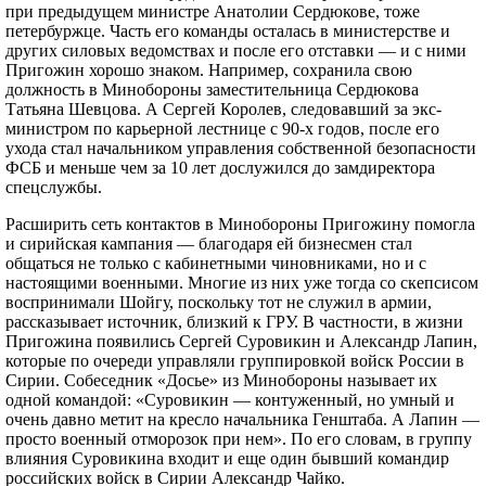
при предыдущем министре Анатолии Сердюкове, тоже
петербуржце. Часть его команды осталась в министерстве и
других силовых ведомствах и после его отставки — и с ними
Пригожин хорошо знаком. Например, сохранила свою
должность в Минобороны заместительница Сердюкова
Татьяна Шевцова. А Сергей Королев, следовавший за экс-
министром по карьерной лестнице с 90-х годов, после его
ухода стал начальником управления собственной безопасности
ФСБ и меньше чем за 10 лет дослужился до замдиректора
спецслужбы.
Расширить сеть контактов в Минобороны Пригожину помогла
и сирийская кампания — благодаря ей бизнесмен стал
общаться не только с кабинетными чиновниками, но и с
настоящими военными. Многие из них уже тогда со скепсисом
воспринимали Шойгу, поскольку тот не служил в армии,
рассказывает источник, близкий к ГРУ. В частности, в жизни
Пригожина появились Сергей Суровикин и Александр Лапин,
которые по очереди управляли группировкой войск России в
Сирии. Собеседник «Досье» из Минобороны называет их
одной командой: «Суровикин — контуженный, но умный и
очень давно метит на кресло начальника Генштаба. А Лапин —
просто военный отморозок при нем». По его словам, в группу
влияния Суровикина входит и еще один бывший командир
российских войск в Сирии Александр Чайко.