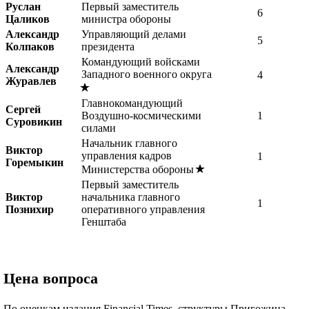
Руслан
Первый заместитель
6
Цаликов
министра обороны
Александр
Управляющий делами
5
Колпаков
президента
Командующий войсками
Александр
Западного военного округа
4
Журавлев
Главнокомандующий
Сергей
Воздушно-космическими
1
Суровикин
силами
Начальник главного
Виктор
управления кадров
1
Горемыкин
Министерства обороны
Первый заместитель
Виктор
начальника главного
1
Познихир
оперативного управления
Генштаба
Цена вопроса
По оценкам издания Financial Times, структуры Пригожина