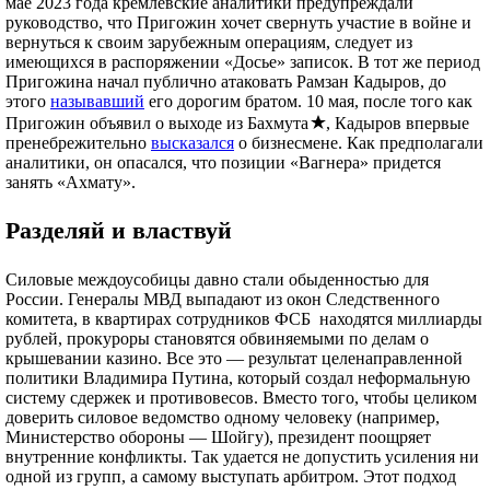
мае 2023 года кремлевские аналитики предупреждали
руководство, что Пригожин хочет свернуть участие в войне и
Проект «Армия» — это новички, в лояльности которых нельзя быть
вернуться к своим зарубежным операциям, следует из
уверенным, на которых вместе с заключенными приходились
имеющихся в распоряжении «Досье» записок. В тот же период
основные потери «Вагнера». Реальная ударная сила «повара» —
это ветераны ЧВК «Вагнер», из которых к 2023 году в живых
Пригожина начал публично атаковать Рамзан Кадыров, до
оставалось около шести тысяч человек. В кадровой политике
этого
называвший
его дорогим братом. 10 мая, после того как
«Вагнер» вел себя как типичная ЧВК: опытные сотрудники
Пригожин объявил о выходе из Бахмута
, Кадыров впервые
используются в качестве инструкторов и командного состава,
пренебрежительно
высказался
о бизнесмене. Как предполагали
пехота — набирается из «туземцев» и нещадно эксплуатируется,
аналитики, он опасался, что позиции «Вагнера» придется
неся основные потери.
занять «Ахмату».
Сторонние оценки численности затруднены тем, что после утечек
2019 года пригожинские сотрудники в целях конспирации сменили
Разделяй и властвуй
схему нумерации сотрудников, стали выдавать им дублирующие
пятизначные номера, начинающиеся на букву Б, новые позывные и
новые ФИО (до этого М-жетоны использовали простую схему
увеличения номеров по мере выдачи).
Силовые междоусобицы давно стали обыденностью для
России. Генералы МВД выпадают из окон Следственного
По абсолютным цифрам личного состава с оружием группа
комитета, в квартирах сотрудников ФСБ находятся миллиарды
«Вагнер» похожа на несколько самых крупных ЧВК, однако ее
рублей, прокуроры становятся обвиняемыми по делам о
состав, задачи и вооружение резко отличаются. Типичные ЧВК
вооружены стрелковым оружием и ведут деятельность по охране
крышевании казино. Все это — результат целенаправленной
VIP-персон, грузоперевозок, а также обучению местных армий и
политики Владимира Путина, который создал неформальную
специальных подразделений. В традиционных частных военных
систему сдержек и противовесов. Вместо того, чтобы целиком
компаниях — за редким исключением — сложно найти что-то
доверить силовое ведомство одному человеку (например,
мощнее пулемета, крайне редко встречаются бронетранспортеры и
Министерство обороны — Шойгу), президент поощряет
другая тяжелая военная техника. В отличие от них, бойцы ЧВК
«Вагнер» непосредственно воюют и выполняют боевые задачи по
внутренние конфликты. Так удается не допустить усиления ни
штурму городов и укреплений. Вагнеровцы используют БМП,
одной из групп, а самому выступать арбитром. Этот подход
танки, реактивные системы залпового огня и тяжелую артиллерию,