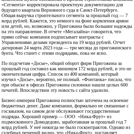
«Сегмента» корректировала проектную документацию для
будущего квартала Верховного суда в Санкт-Петербурге.
Общая выручка строительного сегмента за прошлый год — 7
млрд рублей. Кажется, это немного на фоне кормления армии
или детей, но, возможно, у Пригожина были большие надежды
на это направление. В отчете «Мегалайна» говорится, что
прямо сейчас компания подписывает контракты с
Управлениями делами президента на 19 млрд рублей. Отчет
датирован 24 марта 2023 года — три месяца до пригожинского
бунта. Что станет с этими подрядами, пока не ясно.
По подсчетам «Досье», общий оборот фирм Пригожина за
прошлый год составил как минимум 172 млрд рублей, и это не
окончательная цифра. Список из 400 компаний, который
изучил «Досье», вероятно, не полный. «Фонтанка» писала, что
при обыске в офисах Пригожина силовики нашли целых 600
печатей. Впоследствии эту новость с сайта удалили.
Бизнес-империя Пригожина полностью заточена на освоение
бюджетных денег. Даже компании, формально не связанные с
госзаказом, на самом деле обслуживают государственные
подряды. Хороший пример — ООО «Ника-Фрут» из
подмосковного Домодедово, заработавшая за прошлый год 7
млрд рублей. У неё никогда не было госконтрактов. Однако из
судебных решений видно, что «Ника-Фрут» поставляет