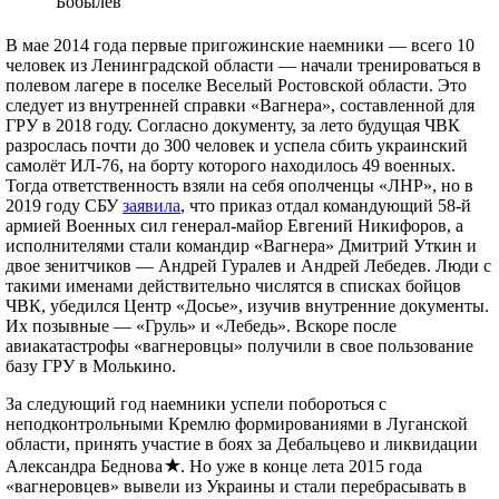
Бобылев
В мае 2014 года первые пригожинские наемники — всего 10
человек из Ленинградской области — начали тренироваться в
полевом лагере в поселке Веселый Ростовской области. Это
следует из внутренней справки «Вагнера», составленной для
ГРУ в 2018 году. Согласно документу, за лето будущая ЧВК
разрослась почти до 300 человек и успела сбить украинский
самолёт ИЛ-76, на борту которого находилось 49 военных.
Тогда ответственность взяли на себя ополченцы «ЛНР», но в
2019 году СБУ
заявила
, что приказ отдал командующий 58-й
армией Военных сил генерал-майор Евгений Никифоров, а
исполнителями стали командир «Вагнера» Дмитрий Уткин и
двое зенитчиков — Андрей Гуралев и Андрей Лебедев. Люди с
такими именами действительно числятся в списках бойцов
ЧВК, убедился Центр «Досье», изучив внутренние документы.
Их позывные — «Груль» и «Лебедь». Вскоре после
авиакатастрофы «вагнеровцы» получили в свое пользование
базу ГРУ в Молькино.
За следующий год наемники успели побороться с
неподконтрольными Кремлю формированиями в Луганской
области, принять участие в боях за Дебальцево и ликвидации
Александра Беднова
. Но уже в конце лета 2015 года
«вагнеровцев» вывели из Украины и стали перебрасывать в