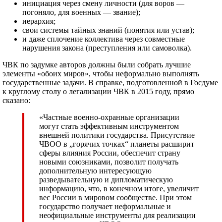
инициация через смену личности (для воров —
погоняло, для военных — звание);
иерархия;
свои системы тайных знаний (понятия или устав);
и даже сплочение коллектива через совместные
нарушения закона (преступления или самоволка).
ЧВК по задумке авторов должны были собрать лучшие
элементы «обоих миров», чтобы неформально выполнять
государственные задачи. В справке, подготовленной в Госдуме
к круглому столу о легализации ЧВК в 2015 году, прямо
сказано:
«Частные военно-охранные организации
могут стать эффективным инструментом
внешней политики государства. Присутствие
ЧВОО в „горячих точках“ планеты расширит
сферы влияния России, обеспечит страну
новыми союзниками, позволит получать
дополнительную интересующую
разведывательную и дипломатическую
информацию, что, в конечном итоге, увеличит
вес России в мировом сообществе. При этом
государство получает неформальные и
неофициальные инструменты для реализации