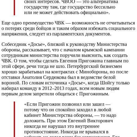
своих интересов. ЧВОО — это альтернатива
государству там, где государство бессильно
или не может действовать официально».
Еще одно преимущество ЧВК — возможность не отчитываться
о потерях среди бойцов и таким образом избежать социального
напряжения, следует из парламентских документов.
Собеседник «Досье», близкий к руководству Министерства
обороны, рассказывает, что с началом крымской кампании
сотрудникам министерства поручили выяснить, как создать
ЧВК. О том, чтобы сделать Евгения Пригожина главным по
этой сфере, речи тогда не шло. Петербургский бизнесмен
хорошо зарабатывал на контрактах с Минобороны, но после
отставки Анатолия Сердюкова был в ведомстве белой
вороной. По словам источника «Досье», когда Шойгу только
набирал команду в 2012–2013 годах, всем новым людям
первым делом запретили общаться с Пригожиным.
«Если Пригожин позвонил или зашел —
потому что он спокойно заходил в любой
кабинет Министерства обороны, — то надо
доложить. При этом Евгений Викторович
никогда не нарушал это внутреннее
противостояние. Никогда не врывался в