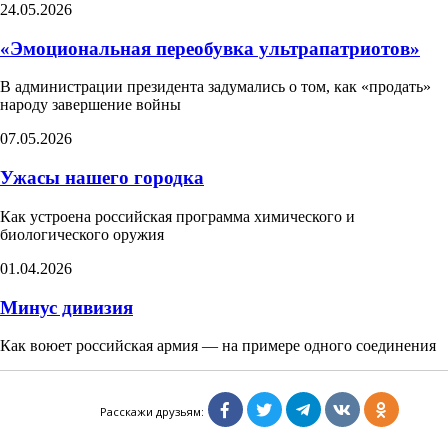
24.05.2026
«Эмоциональная переобувка ультрапатриотов»
В администрации президента задумались о том, как «продать»
народу завершение войны
07.05.2026
Ужасы нашего городка
Как устроена российская программа химического и
биологического оружия
01.04.2026
Минус дивизия
Как воюет российская армия — на примере одного соединения
23.03.2026
Расскажи друзьям:
Антиколониальная борьба Службы внешней
разведки