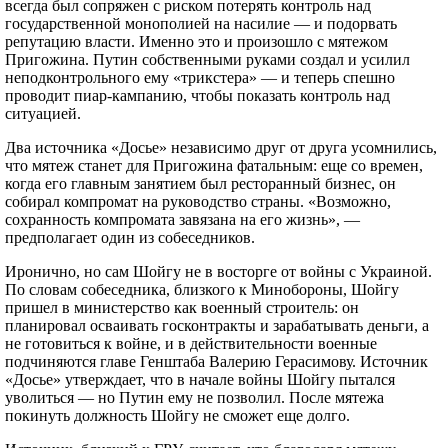
всегда был сопряжен с риском потерять контроль над
боевые вертолеты и самолеты. Разумеется, у «Вагнера» есть
государственной монополией на насилие — и подорвать
средства ПВО в виде ПЗРК и «Панцирей» (причем еще с сирийских
репутацию власти. Именно это и произошло с мятежом
и ливийских кампаний).
Пригожина. Путин собственными руками создал и усилил
За 2019-2020 годы через «Вагнер» прошло почти 200 сотрудников
неподконтрольного ему «трикстера» — и теперь спешно
авиационных специальностей, из них несколько десятков летчиков,
проводит пиар-кампанию, чтобы показать контроль над
авиатехников, инженеров и другого обслуживающего персонала. К
ситуацией.
началу 2021 года у Пригожина было 13 экипажей на Су-24 (13
летчиков и 13 штурманов), несколько экипажей Миг-29, три
экипажа Миг-23 (3 командира воздушного судна и 3 летчика). Из
Два источника «Досье» независимо друг от друга усомнились,
вертолетов ЧВК использовала Ми-24, Ми-8, швейцарские Pilatus,
что мятеж станет для Пригожина фатальным: еще со времен,
французские Gazelle и американские Cessna. В резерве или на
когда его главным занятием был ресторанный бизнес, он
контакте у ЧВК находилось свыше 100 пилотов и техников на
собирал компромат на руководство страны. «Возможно,
вертолеты МИ, а также более 180 человек на самолеты. Несколько
сохранность компромата завязана на его жизнь», —
самолетов ЧВК «Вагнер» были сбиты в районе Бахмута.
предполагает один из собеседников.
Структуры министерства обороны (а также предприятия военно-
промышленного комплекса) в разное время передали на вооружение
Иронично, но сам Шойгу не в восторге от войны с Украиной.
«Вагнеру» множество различной военной техники и оружия. По
По словам собеседника, близкого к Минобороны, Шойгу
оценкам Центра «Досье», на вооружении «ветеранов» ЧВК могли
пришел в министерство как военный строитель: он
быть пулеметы (свыше 160 ПКМ, 48 пулеметов Корд, ручные
пулеметы Калашникова), гранатометы (несколько сотен РПГ, 96
планировал осваивать госконтракты и зарабатывать деньги, а
штук АГС-17, 48 штук СПГ-9) бронетехника (несколько десятков
не готовиться к войне, и в действительности военные
танков, несколько десятков БМП, десятки БТР), артиллерия (гаубицы
подчиняются главе Генштаба Валерию Герасимову. Источник
Д-30, 2С3 «Акация» 152 мм, 2А36 «Гиацинт», «Малка» 2С7М 203
«Досье» утверждает, что в начале войны Шойгу пытался
мм, РСЗО «Град» и РСЗО «Ураган»), десятки 82-мм и 120-мм
уволиться — но Путин ему не позволил. После мятежа
минометов, десятки расчетов ПТУР, десятки саперов, около 200
разведчиков-снайперов и отдельные снайперские группы, ПВО
покинуть должность Шойгу не сможет еще долго.
(несколько ЗУ-22), десятки ПЗРК, несколько ЗРПК «Панцирь»,
множество разведывательных БПЛА (Орлан-10, Орлан-30, ЗАЛА,