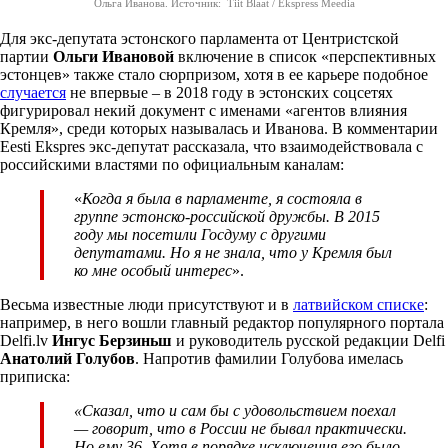
Ольга Иванова. Источник: Tiit Blaat / Ekspress Meedia
Для экс-депутата эстонского парламента от Центристской
партии
Ольги Ивановой
включение в список «перспективных
эстонцев» также стало сюрпризом, хотя в ее карьере подобное
случается
не впервые – в 2018 году в эстонских соцсетях
фигурировал некий документ с именами «агентов влияния
Кремля», среди которых называлась и Иванова. В комментарии
Eesti Ekspres экс-депутат рассказала, что взаимодействовала с
российскими властями по официальным каналам:
«
Когда я была в парламенте, я состояла в
группе эстонско-российской дружбы. В 2015
году мы посетили Госдуму с другими
депутатами. Но я не знала, что у Кремля был
ко мне особый интерес
».
Весьма известные люди присутствуют и в
латвийском списке
:
например, в него вошли главный редактор популярного портала
Delfi.lv
Ингус Берзиньш
и руководитель русской редакции Delfi
Анатолий Голубов
. Напротив фамилии Голубова имелась
приписка:
«Сказал, что и сам бы с удовольствием поехал
— говорит, что в России не бывал практически.
Но ему 36. Хотя в порядке исключения его было