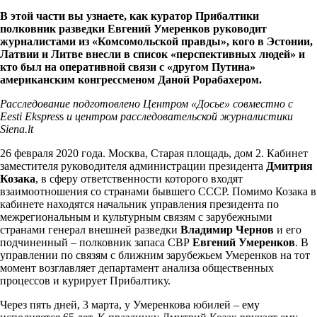
В этой части вы узнаете, как куратор Прибалтики
полковник разведки Евгений Умеренков руководит
журналистами из «Комсомольской правды», кого в Эстонии,
Латвии и Литве внесли в список «перспективных людей» и
кто был на оперативной связи с «другом Путина»
американским конгрессменом Даной Рорабахером.
Расследование подготовлено Центром «Досье» совместно с
Eesti Ekspres
s
и центром расследовательской журналистики
Siena.lt
26 февраля 2020 года. Москва, Старая площадь, дом 2. Кабинет
заместителя руководителя администрации президента
Дмитрия
Козака
, в сферу ответственности которого входят
взаимоотношения со странами бывшего СССР. Помимо Козака в
кабинете находятся начальник управления президента по
межрегиональным и культурным связям с зарубежными
странами генерал внешней разведки
Владимир Чернов
и его
подчиненный – полковник запаса СВР
Евгений Умеренков
. В
управлении по связям с ближним зарубежьем Умеренков на тот
момент возглавляет департамент анализа общественных
процессов и курирует Прибалтику.
Через пять дней, 3 марта, у Умеренкова юбилей – ему