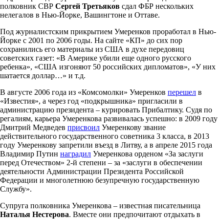
полковник СВР
Сергей Третьяков
сдал ФБР нескольких
нелегалов в Нью-Йорке, Вашингтоне и Оттаве.
Под журналистским прикрытием Умеренков проработал в Нью-
Йорке с 2001 по 2006 годы. На сайте «КП» до сих пор
сохранились его материалы из США в духе передовиц
советских газет: «В Америке убили еще одного русского
ребенка», «США изгоняют 50 российских дипломатов», «У них
шатается доллар…» и т.д.
В августе 2006 года из «Комсомолки» Умеренков
перешел
в
«Известия», а через год «подкрышника» пригласили в
администрацию президента – курировать Прибалтику. Судя по
регалиям, карьера Умеренкова развивалась успешно: в 2009 году
Дмитрий Медведев
присвоил
Умеренкову звание
действительного государственного советника 3 класса, в 2013
году Умеренкову запретили въезд в Литву, а в апреле 2015 года
Владимир Путин
наградил
Умеренкова орденом «За заслуги
перед Отечеством» 2-й степени – за «заслуги в обеспечении
деятельности Администрации Президента Российской
Федерации и многолетнюю безупречную государственную
Службу».
Супруга полковника Умеренкова – известная писательница
Наталья Нестерова
. Вместе они предпочитают отдыхать в