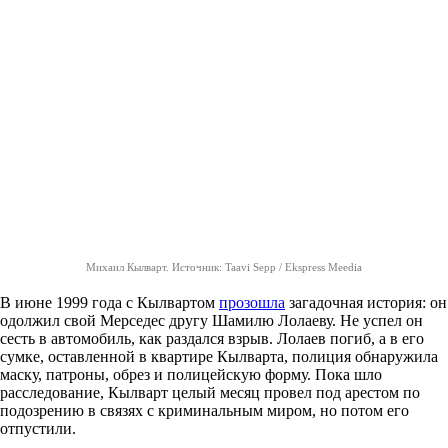
Михаил Кылварт. Источник: Taavi Sepp / Ekspress Meedia
В июне 1999 года с Кылвартом
прозошла
загадочная история: он
одолжил свой Мерседес другу Шамилю Лолаеву. Не успел он
сесть в автомобиль, как раздался взрыв. Лолаев погиб, а в его
сумке, оставленной в квартире Кылварта, полиция обнаружила
маску, патроны, обрез и полицейскую форму. Пока шло
расследование, Кылварт целый месяц провел под арестом по
подозрению в связях с криминальным миром, но потом его
отпустили.