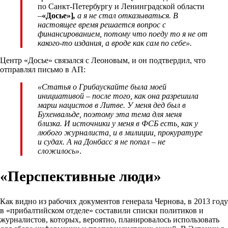
по Санкт-Петербургу и Ленинградской области
–
«Досье»]
,
а я не стал отказываться. В
настоящее время решается вопрос с
финансированием, потому что поеду то я не от
какого-то издания, а вроде как сам по себе».
Центр «Досье» связался с Леоновым, и он подтвердил, что
отправлял письмо в АП:
«Статья о Грибаускайте была моей
инициативой – после того, как она разрешила
марш нацистов в Литве. У меня дед был в
Бухенвальде, поэтому эта тема для меня
близка. И источники у меня в ФСБ есть, как у
любого журналиста, и в милиции, прокуратуре
и судах. А на Донбасс я не попал – не
сложилось»
.
«Перспективные люди»
Как видно из рабочих документов генерала Чернова, в 2013 году
в «прибалтийском отделе» составили списки политиков и
журналистов, которых, вероятно, планировалось использовать