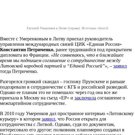
Евгений Умеренков в Литве (справа). Источник: obzor.lt
Вместе с Умеренковым в Литву приехал руководитель
управления международных связей ЦИК «Единая Россия»
Константин Петриченко
, ранее трудившийся под прикрытием
дипломата во Франции.
«Не сомневаюсь, что в ближайшее
время мы подпишем соглашение о сотрудничестве между
Литовской народной партией и “Единой Россией”»,
–
заявил
тогда Петриченко.
Разгорелся громкий скандал – госпожу Прунскене и раньше
подозревали в сотрудничестве с КГБ и российской разведкой.
Однако ее планам это не помешало: через год она все же
приехала в Москву на съезд «ЕР» и
заключила
соглашение о
межпартийном сотрудничестве.
В 2010 году Умеренков дал пространное интервью «Литовскому
курьеру» в котором
заявил
, что Россия открыта для
сотрудничества с Литвой. Однако, судя по документам,
интересовало его другое: полковник планомерно создавал в