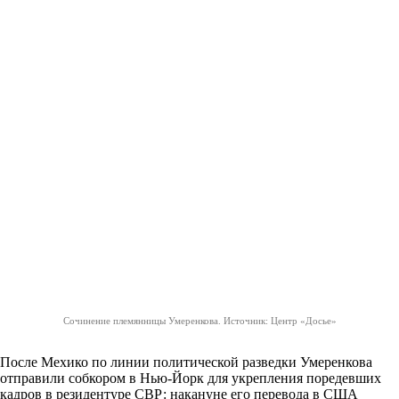
Сочинение племянницы Умеренкова. Источник: Центр «Досье»
После Мехико по линии политической разведки Умеренкова
отправили собкором в Нью-Йорк для укрепления поредевших
кадров в резидентуре СВР: накануне его перевода в США