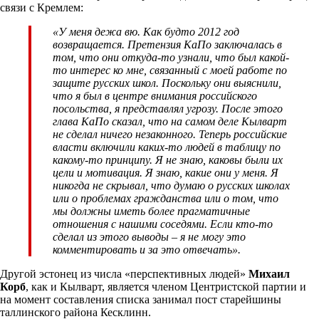
связи с Кремлем:
«У меня дежа вю. Как будто 2012 год
возвращается. Претензия КаПо заключалась в
том, что они откуда-то узнали, что был какой-
то интерес ко мне, связанный с моей работе по
защите русских школ. Поскольку они выяснили,
что я был в центре внимания российского
посольства, я представлял угрозу. После этого
глава КаПо сказал, что на самом деле Кылварт
не сделал ничего незаконного. Теперь российские
власти включили каких-то людей в таблицу по
какому-то принципу. Я не знаю, каковы были их
цели и мотивация. Я знаю, какие они у меня. Я
никогда не скрывал, что думаю о русских школах
или о проблемах гражданства или о том, что
мы должны иметь более прагматичные
отношения с нашими соседями. Если кто-то
сделал из этого выводы – я не могу это
комментировать и за это отвечать».
Другой эстонец из числа «перспективных людей»
Михаил
Корб
, как и Кылварт, является членом Центристской партии и
на момент составления списка занимал пост старейшины
таллинского района Кесклинн.