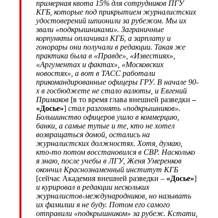
примерная квота 15% для сотрудников ПГУ
КГБ, которые под прикрытием журналистских
удостоверений шпионили за рубежом. Мы их
звали «подкрышниками». Заграничные
корпункты оплачивал КГБ, а зарплату и
гонорары они получали в редакции. Такая же
практика была в «Правде», «Известиях»,
«Аргументах и фактах», «Московских
новостях», а вот в ТАСС работали
прикомандированные офицеры ГРУ. В начале 90-
х в госбюджете не стало валюты, и Евгений
Примаков
[в то время глава внешней разведки
–
«Досье»
]
стал разгонять «подкрышников».
Большинство офицеров ушло в коммерцию,
банки, а самые тупые и те, кто не хотел
возвращаться домой, остались на
журналистских должностях. Хотя, думаю,
кто-то потом восстановился в СВР. Насколько
я знаю, после учебы в ЛГУ, Женя Умеренков
окончил Краснознаменный институт КГБ
[сейчас Академия внешней разведки –
«Досье»
]
и курировал в редакции нескольких
журналистов-международников, но называть
их фамилии я не буду. Потом его самого
отправили «подкрышником» за рубеж. Кстати,