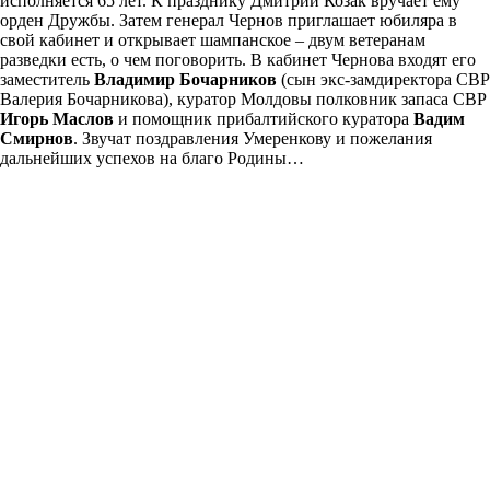
исполняется 65 лет. К празднику Дмитрий Козак вручает ему
орден Дружбы. Затем генерал Чернов приглашает юбиляра в
свой кабинет и открывает шампанское – двум ветеранам
разведки есть, о чем поговорить. В кабинет Чернова входят его
заместитель
Владимир Бочарников
(сын экс-замдиректора СВР
Валерия Бочарникова), куратор Молдовы полковник запаса СВР
Игорь Маслов
и помощник прибалтийского куратора
Вадим
Смирнов
. Звучат поздравления Умеренкову и пожелания
дальнейших успехов на благо Родины…