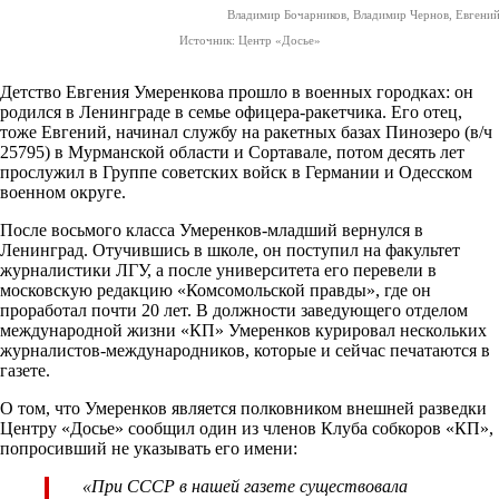
Владимир Бочарников, Владимир Чернов, Евгени
Источник: Центр «Досье»
Детство Евгения Умеренкова прошло в военных городках: он
родился в Ленинграде в семье офицера-ракетчика. Его отец,
тоже Евгений, начинал службу на ракетных базах Пинозеро (в/ч
25795) в Мурманской области и Сортавале, потом десять лет
прослужил в Группе советских войск в Германии и Одесском
военном округе.
После восьмого класса Умеренков-младший вернулся в
Ленинград. Отучившись в школе, он поступил на факультет
журналистики ЛГУ, а после университета его перевели в
московскую редакцию «Комсомольской правды», где он
проработал почти 20 лет. В должности заведующего отделом
международной жизни «КП» Умеренков курировал нескольких
журналистов-международников, которые и сейчас печатаются в
газете.
О том, что Умеренков является полковником внешней разведки
Центру «Досье» сообщил один из членов Клуба собкоров «КП»,
попросивший не указывать его имени:
«При СССР в нашей газете существовала