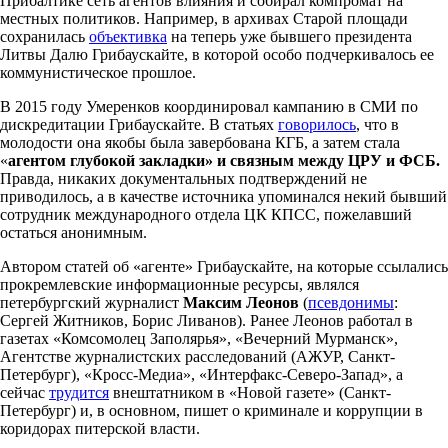
Прибалтике сеть агентов влияния и собирал компромат на
местных политиков. Например, в архивах Старой площади
сохранилась
объективка
на теперь уже бывшего президента
Литвы Далю Грибаускайте, в которой особo подчеркивалось ее
коммунистическое прошлое.
В 2015 году Умеренков координировал кампанию в СМИ по
дискредитации Грибаускайте. В статьях
говорилось
, что в
молодости она якобы была завербована КГБ, а затем стала
«
агентом глубокой закладки» и связным между ЦРУ и ФСБ.
Правда, никаких документальных подтверждений не
приводилось, а в качестве источника упоминался некий бывший
сотрудник международного отдела ЦК КПСС, пожелавший
остаться анонимным.
Автором статей об «агенте» Грибаускайте, на которые ссылались
прокремлевские информационные ресурсы, являлся
петербургский журналист
Максим Леонов
(
псевдонимы
:
Сергей Житников, Борис Ливанов). Ранее Леонов работал в
газетах «Комсомолец Заполярья», «Вечерний Мурманск»,
Агентстве журналистских расследований (АЖУР, Санкт-
Петербург), «Кросс-Медиа», «Интерфакс-Северо-Запад», а
сейчас
трудится
внештатником в «Новой газете» (Санкт-
Петербург) и, в основном, пишет о криминале и коррупции в
коридорах питерской власти.