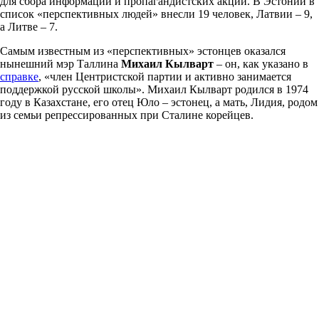
для сбора информации и пропагандистских акций. В Эстонии в
список «перспективных людей» внесли 19 человек, Латвии – 9,
а Литве – 7.
Самым известным из «перспективных» эстонцев оказался
нынешний мэр Таллина
Михаил Кылварт
– он, как указано в
справке
, «член Центристской партии и активно занимается
поддержкой русской школы». Михаил Кылварт родился в 1974
году в Казахстане, его отец Юло – эстонец, а мать, Лидия, родом
из семьи репрессированных при Сталине корейцев.