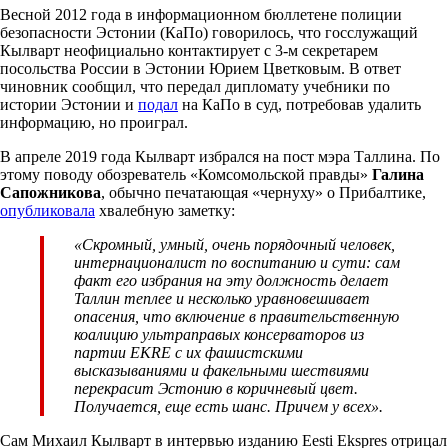
Весной 2012 года в информационном бюллетене полиции
безопасности Эстонии (КаПо) говорилось, что госслужащий
Кылварт неофициально контактирует с 3-м секретарем
посольства России в Эстонии Юрием Цветковым. В ответ
чиновник сообщил, что передал дипломату учебники по
истории Эстонии и
подал
на КаПо в суд, потребовав удалить
информацию, но проиграл.
В апреле 2019 года Кылварт избрался на пост мэра Таллина. По
этому поводу обозреватель «Комсомольской правды»
Галина
Сапожникова
, обычно печатающая «чернуху» о Прибалтике,
опубликовала
хвалебную заметку:
«Скромный, умный, очень порядочный человек,
интернационалист по воспитанию и сути: сам
факт его избрания на эту должность делает
Таллин теплее и несколько уравновешивает
опасения, что включение в правительственную
коалицию ультраправых консерваторов из
партии EKRE c их фашистскими
высказываниями и факельными шествиями
перекрасит Эстонию в коричневый цвет.
Получается, еще есть шанс. Причем у всех».
Сам Михаил Кылварт в интервью изданию Eesti Ekspres отрицал