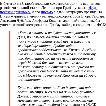
В бумагах на Старой площади сохранился один из вариантов
разоблачительной статьи Леонова про Грибайускайте
«Куда
исчезли архивы-2»
и его
письмо
в администрацию президента.
В нем журналист упоминает младореформаторов Егора Гайдара,
Анатолия Чубайса, Альфреда Коха, загадочный пожар, якобы
уничтоживший компромат на Грибаускайте, и свои связи с ФСБ:
«Хотя в статье и не будет часто упоминаться
Даля, но позывом должно стать то, что и
после ухода с политической арены Ельцина и
младореформаторов, Грибаускайте
продолжали поддерживать из Кремля. А сейчас
она вдруг решила поменять хозяев типа потому,
что документов то на нее нет и прогибаться
перед Москвой больше не имеет смысла.
Может потому она отказалась от приезда на
празднование дня Победы, что не хочет с кем-
то в Москве встречаться? Кто может ей кое о
чем напомнить…
Есть еще один момент. Если делать, то надо
делать быстро. Я со дня на день могу уехать в
Донецк с караваном гуманитарной помощи в
качестве волонтера. Такую возможность мне
предложили на Литейном
[там находится УФСБ