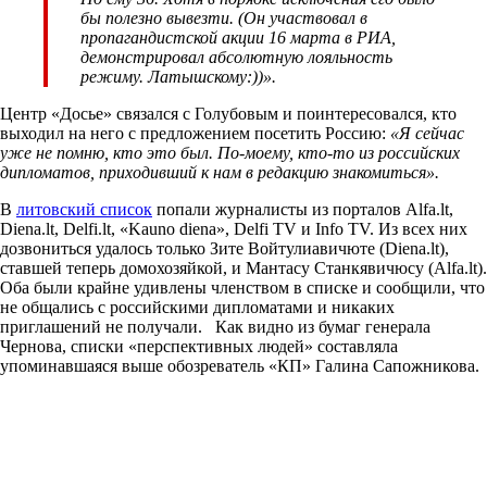
бы полезно вывезти. (Он участвовал в
пропагандистской акции 16 марта в РИА,
демонстрировал абсолютную лояльность
режиму. Латышскому:))».
Центр «Досье» связался с Голубовым и поинтересовался, кто
выходил на него с предложением посетить Россию:
«Я сейчас
уже не помню, кто это был. По-моему, кто-то из российских
дипломатов, приходивший к нам в редакцию знакомиться».
В
литовский список
попали журналисты из порталов Alfa.lt,
Diena.lt, Delfi.lt, «Kauno diena», Delfi TV и Info TV. Из всех них
дозвониться удалось только Зите Войтулиавичюте (Diena.lt),
ставшей теперь домохозяйкой, и Мантасу Станкявичюсу (Alfa.lt).
Оба были крайне удивлены членством в списке и сообщили, что
не общались с российскими дипломатами и никаких
приглашений не получали. Как видно из бумаг генерала
Чернова, списки «перспективных людей» составляла
упоминавшаяся выше обозреватель «КП» Галина Сапожникова.