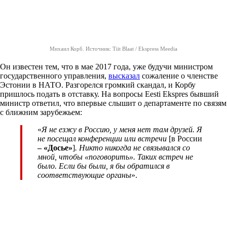
Михаил Корб. Источник: Tiit Blaat / Ekspress Meedia
Он известен тем, что в мае 2017 года, уже будучи министром
государственного управления,
высказал
сожаление о членстве
Эстонии в НАТО. Разгорелся громкий скандал, и Корбу
пришлось подать в отставку. На вопросы Eesti Ekspres бывший
министр ответил, что впервые слышит о департаменте по связям
с ближним зарубежьем:
«
Я не езжу в Россию, у меня нет там друзей. Я
не посещал конференции или встречи
[в России
– «Досье»
]
. Никто никогда не связывался со
мной, чтобы «поговорить». Таких встреч не
было. Если бы были, я бы обратился в
соответствующие органы
».