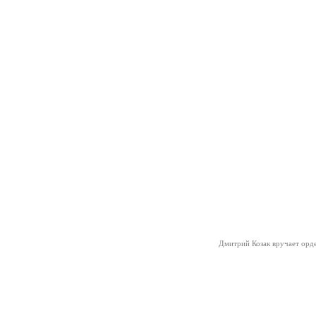
Дмитрий Козак вручает орд