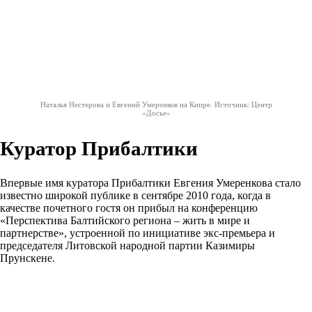
Наталья Нестерова и Евгений Умеренков на Кипре. Источник: Центр
«Досье»
Куратор Прибалтики
Впервые имя куратора Прибалтики Евгения Умеренкова стало
известно широкой публике в сентябре 2010 года, когда в
качестве почетного гостя он прибыл на конференцию
«Перспектива Балтийского региона – жить в мире и
партнерстве», устроенной по инициативе экс-премьера и
председателя Литовской народной партии Казимиры
Прунскене.