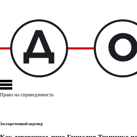
Право на справедливость
Засекреченный партнер
Как доверенное лицо Геннадия Тимченко по