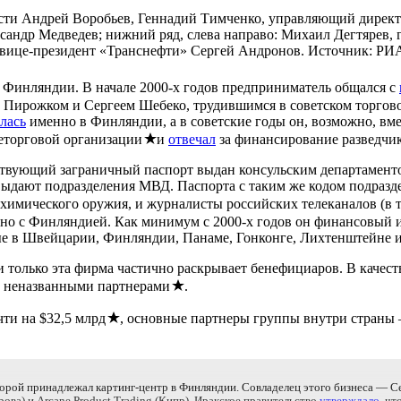
ласти Андрей Воробьев, Геннадий Тимченко, управляющий дире
сандр Медведев; нижний ряд, слева направо: Михаил Дегтярев, 
 вице-президент «Транснефти» Сергей Андронов. Источник: РИ
 Финляндии. В начале 2000-х годов предприниматель общался с
ирожком и Сергеем Шебеко, трудившимся в советском торго
лась
именно в Финляндии, а в советские годы он, возможно, вм
еторговой организации
и
отвечал
за финансирование разведчи
йствующий заграничный паспорт выдан консульским департамент
выдают подразделения МВД. Паспорта с таким же кодом подраз
химического оружия, и журналисты российских телеканалов (в 
енно с Финляндией. Как минимум с 2000-х годов он финансовый
нные в Швейцарии, Финляндии, Панаме, Гонконге, Лихтенштейне 
олько эта фирма частично раскрывает бенефициаров. В качестве
 с неназванными партнерами
.
чти на $32,5 млрд
, основные партнеры группы внутри страны 
оторой принадлежал картинг-центр в Финляндии. Совладелец этого бизнеса 