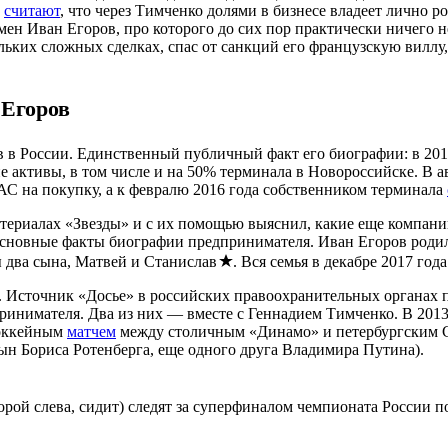
у
считают
, что через Тимченко долями в бизнесе владеет лично 
н Иван Егоров, про которого до сих пор практически ничего не
ьких сложных сделках, спас от санкций его французскую виллу, а
 Егоров
в России. Единственный публичный факт его биографии: в 2014 
е активы, в том числе и на 50% терминала в Новороссийске. В а
С на покупку, а к февралю 2016 года собственником терминала
ериалах «Звезды» и с их помощью выяснил, какие еще компании
основные факты биографии предпринимателя. Иван Егоров родил
ы два сына, Матвей и Станислав
. Вся семья в декабре 2017 го
. Источник «Досье» в российских правоохранительных органах 
инимателя. Два из них — вместе с Геннадием Тимченко. В 2013
хоккейным
матчем
между столичным «Динамо» и петербургским С
н Бориса Ротенберга, еще одного друга Владимира Путина).
орой слева, сидит) следят за суперфиналом чемпионата России 