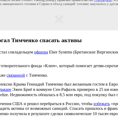
ова) и Arcane Product Trading (Кипр). Иракское правительство
утверждало
, чт
х авиационного топлива в Сирию в обход санкций: топливо закупалось у датск
гал Тимченко спасать активы
 стал совладельцем
офшора
Elser Systems (Британские Виргинск
готворительного фонда «Ключ», который помогает детям-сирот
акже
связанной
с Тимченко.
ннексии Крыма Геннадий Тимченко был желанным гостем в Европе
льваре
Эжен Бриё в коммуне Сен-Рафаэль примерно в 25 км южне
elize. Недвижимость обошлась в 8,5 млн евро, под покупку был
аничения США и решил перебраться в Россию, чтобы
избежать
«про
адить активы от возможных санкций. Спасать пришлось и францу
ченко получила в результате сделки символические 10 тысяч евр