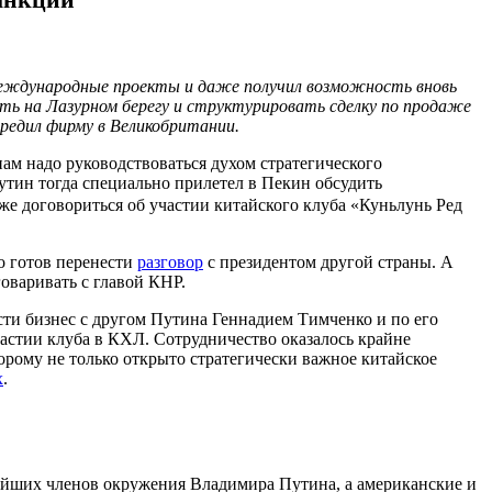
международные проекты и даже получил возможность вновь
ть на Лазурном берегу и структурировать сделку по продаже
чредил фирму в Великобритании.
м надо руководствоваться духом стратегического
утин тогда специально прилетел в Пекин обсудить
акже договориться об участии китайского клуба «Куньлунь Ред
о готов перенести
разговор
с президентом другой страны. А
оваривать с главой КНР.
сти бизнес с другом Путина Геннадием Тимченко и по его
астии клуба в КХЛ. Сотрудничество оказалось крайне
орому не только открыто стратегически важное китайское
х
.
жайших членов окружения Владимира Путина, а американские и