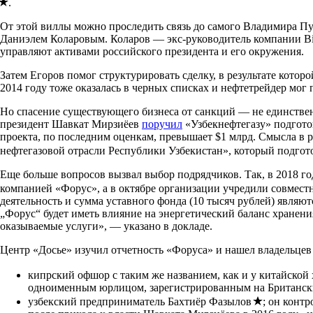
.
От этой виллы можно проследить связь до самого Владимира Пут
Даниэлем Коларовым. Коларов — экс-руководитель компании Biel
управляют активами российского президента и его окружения.
Затем Егоров помог структурировать сделку, в результате кото
2014 году тоже оказалась в черных списках и нефтетрейдер мог
Но спасение существующего бизнеса от санкций — не единственн
президент Шавкат Мирзиёев
поручил
«Узбекнефтегазу» подгото
проекта, по последним оценкам, превышает $1 млрд. Смысла в 
нефтегазовой отрасли Республики Узбекистан», который подгот
Еще больше вопросов вызвал выбор подрядчиков. Так, в 2018 г
компанией «Форус», а в октябре организации учредили совмест
деятельность и сумма уставного фонда (10 тысяч рублей) являю
„Форус“ будет иметь влияние на энергетический баланс хранени
оказываемые услуги», — указано в докладе.
Центр «Досье» изучил отчетность «Форуса» и нашел владельцев
кипрский офшор с таким же названием, как и у китайской
одноименным юрлицом, зарегистрированным на Британск
узбекский предприниматель Бахтиёр Фазылов
; он конт