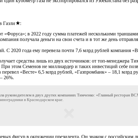
и один кубометр газа не экспортировался из Узбекистана без р
в Газли
:
 от «Форуса»; в 2022 году сумма платежей несколькими траншами
пания получала деньги на свои счета и в тот же день отправлял
. С 2020 года ему перевела почти 7,6 млрд рублей компания «В
получает средства лишь из двух источников: от топ-менеджера 
». При этом Семенов не миллиардер и таких инвестиций себе поз
в перевел «Весте» 6,5 млрд рублей, «Газпромбанк» – 18,1 млрд р
— 26%.
ыла руководителем в двух других компаниях Тимченко: «Главный ресторан ВС
иноградники в Краснодарском крае.
чевых фигур в окружении президента. Он знаком с российским л