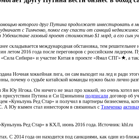
с помощью которого друг Путина продолжает инвестировать в 
рудничает с Тимченко, помог ему спасти от санкций недвижимос
в Узбекистане газовый проект стоимостью $1 млрд, а его сын у
е складывается международная обстановка, тем решительнее на
н летом 2016 года после переговоров с российским лидером. П
да «Сила Сибири» и участие Китая в проекте «Ямал СПГ»
, а т
ана Ночная хоккейная лига, он сам выходит на лед и ради этог
чины, почему о судьбе китайской команды нужно было лично разг
 Ян Юу Нгока. Он ничего не знал про хоккей, но очень хотел ве
 в присутствии Путина и Си Цзиньпина
подписали
договор об уч
цем «Куньлунь Ред Стар» и получил в партнеры бизнесмена, кот
. А Юу взамен стал инвестором в связанных с
Тимченко
актива
Куньлунь Ред Стар» в КХЛ, июнь 2016 года. Источник: khl.ru
тах. С 2014 года он находится под санкциями, как один из бли