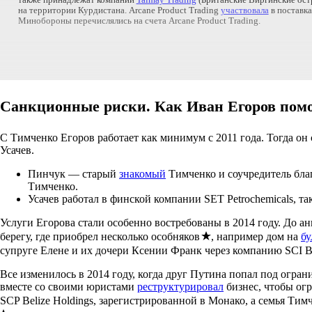
также принадлежат компании
Talmay Trading
(Британские Виргинские остр
на территории Курдистана. Arcane Product Trading
участвовала
в поставка
Минобороны перечислялись на счета Arcane Product Trading.
Санкционные риски. Как Иван Егоров помо
С Тимченко Егоров работает как минимум с 2011 года. Тогда он
Усачев.
Пинчук — старый
знакомый
Тимченко и соучредитель бла
Тимченко.
Усачев работал в финской компании SET Petrochemicals, т
Услуги Егорова стали особенно востребованы в 2014 году. До а
берегу, где приобрел несколько особняков
, например дом на
бу
супруге Елене и их дочери Ксении Франк через компанию SCI B
Все изменилось в 2014 году, когда друг Путина попал под огр
вместе со своими юристами
реструктурировал
бизнес, чтобы огр
SCP Belize Holdings, зарегистрированной в Монако, а семья Тим