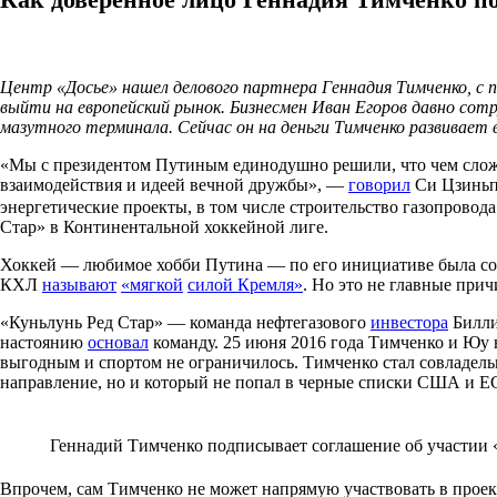
Центр «Досье» нашел делового партнера Геннадия Тимченко, 
выйти на европейский рынок. Бизнесмен Иван Егоров давно сот
мазутного терминала. Сейчас он на деньги Тимченко развивает 
«Мы с президентом Путиным единодушно решили, что чем сложне
взаимодействия и идеей вечной дружбы», —
говорил
Си Цзиньпи
энергетические проекты, в том числе строительство газопрово
Стар» в Континентальной хоккейной лиге.
Хоккей — любимое хобби Путина — по его инициативе была созд
КХЛ
называют
«мягкой
силой Кремля»
. Но это не главные при
«Куньлунь Ред Стар» — команда нефтегазового
инвестора
Билли
настоянию
основал
команду. 25 июня 2016 года Тимченко и Юу
выгодным и спортом не ограничилось. Тимченко стал совладель
направление, но и который не попал в черные списки США и ЕС
Геннадий Тимченко подписывает соглашение об участии «
Впрочем, сам Тимченко не может напрямую участвовать в проек