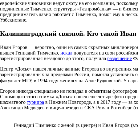
европейские чиновники ведут охоту на его компании, поскольк
подчиненные Тимченко, структуры «Газпромбанка» — и бизнесме
предприниматель давно работает с Тимченко, помог ему в нескол
Узбекистане.
Калининградский связной. Кто такой Иван
Иван Егоров — вероятно, один из самых скрытных миллионеров 
вышел Геннадий Тимченко,
искал
покупателя на свои российски
зарегистрированная незадолго до этого, получила
разрешение
ФА
Центр «Досье» нашел личные данные Егорова во внутренних мат
зарегистрированных за пределами России, помогла установить 
факультет МГУ, в 1994 году женился на Алле Рудковской. У пар
Егоров никогда специально не попадал в объективы фотографов
С помощью этого снимка «Досье» нашел еще четыре фото предпр
шахматного
турнира
в Нижнем Новгороде, а в 2017 году — за 
Александр Медведев и вице-президент СКА Роман Ротенберг (сы
Геннадий Тимченко с женой (в центре) и Иван Егоров (вт