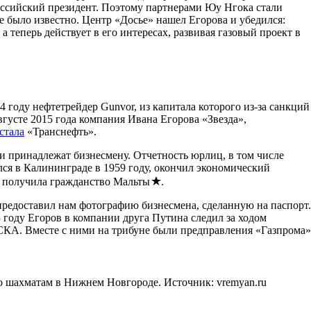
российский президент. Поэтому партнерами Юу Нгока стали
 было известно. Центр «Досье» нашел Егорова и убедился:
 теперь действует в его интересах, развивая газовый проект в
году нефтетрейдер Gunvor, из капитала которого из-за санкций
вгусте 2015 года компания Ивана Егорова «Звезда»,
стала
«Транснефть».
 принадлежат бизнесмену. Отчетность юрлиц, в том числе
ся в Калининграде в 1959 году, окончил экономический
да получила гражданство Мальты
.
предоставил нам фотографию бизнесмена, сделанную на паспорт.
 году Егоров в компании друга Путина следил за ходом
КА. Вместе с ними на трибуне были предправления «Газпрома»
по шахматам в Нижнем Новгороде. Источник: vremyan.ru