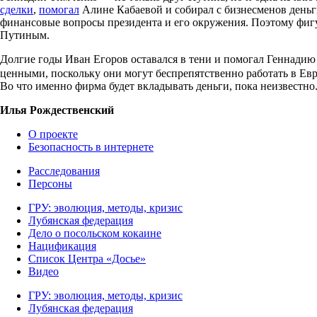
сделки
,
помогал
Алине Кабаевой и собирал с бизнесменов день
финансовые вопросы президента и его окружения. Поэтому фигур
Путиным.
Долгие годы Иван Егоров оставался в тени и помогал Геннадию 
ценными, поскольку они могут беспрепятственно работать в Евр
Во что именно фирма будет вкладывать деньги, пока неизвестно
Илья Рождественский
О проекте
Безопасность в интернете
Расследования
Персоны
ГРУ: эволюция, методы, кризис
Лубянская федерация
Дело о посольском кокаине
Нацификация
Список Центра «Досье»
Видео
ГРУ: эволюция, методы, кризис
Лубянская федерация