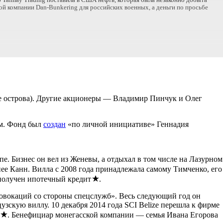
о Talmay Trading поставила в США нефть, которая была незаконно добыта
ой компании Dan-Bunkering для российских военных, а деньги по просьбе
ие острова). Другие акционеры — Владимир Пинчук и Олег
ам. Фонд был
создан
«по личной инициативе» Геннадия
. Бизнес он вел из Женевы, а отдыхал в том числе на Лазурном
е Канн. Вилла с 2008 года принадлежала самому Тимченко, его
 получен ипотечный кредит
.
вокаций со стороны спецслужб». Весь следующий год он
зскую виллу. 10 декабря 2014 года SCI Belize перешла к фирме
о
. Бенефициар монегасской компании — семья Ивана Егорова