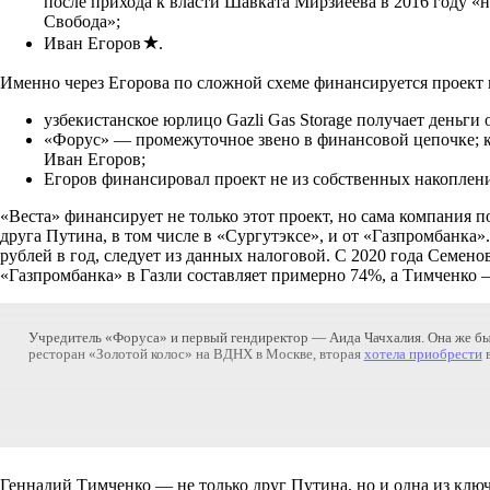
после прихода к власти Шавката Мирзиёева в 2016 году «н
Свобода»;
Иван Егоров
.
Именно через Егорова по сложной схеме финансируется проект 
узбекистанское юрлицо Gazli Gas Storage получает деньги
«Форус» — промежуточное звено в финансовой цепочке; ком
Иван Егоров;
Егоров финансировал проект не из собственных накоплений
«Веста» финансирует не только этот проект, но сама компания 
друга Путина, в том числе в «Сургутэксе», и от «Газпромбанка
рублей в год, следует из данных налоговой. С 2020 года Семено
«Газпромбанка» в Газли составляет примерно 74%, а Тимченко 
Учредитель «Форуса» и первый гендиректор — Аида Чачхалия. Она же б
ресторан «Золотой колос» на ВДНХ в Москве, вторая
хотела приобрести
в
Геннадий Тимченко — не только друг Путина, но и одна из клю