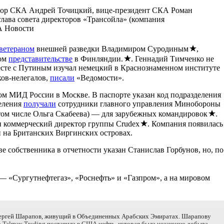
ктор СКА Андрей Точицкий, вице-президент СКА Роман
глава совета директоров «Трансойла» (компания
А Новости
ветераном
внешней разведки Владимиром Суродиным
,
вом
представительстве
в Финляндии.
. Геннадий Тимченко не
есте с Путиным изучал немецкий в Краснознаменном институте
ков-нелегалов,
писали
«Ведомости».
ом МИД России в Москве. В паспорте указан код подразделения
деления
получали
сотрудники главного управления Минобороны
том числе Ольга Скабеева) — для зарубежных командировок
.
 и коммерческий директор группы Crudex
. Компания появилась
и на Британских Виргинских островах.
 собственника в отчетности указан Станислав Горбунов, но, по
— «Сургутнефтегаз», «Роснефть» и «Газпром», а на мировом
— Сергей Шарапов, живущий в Объединенных Арабских Эмиратах. Шарапову