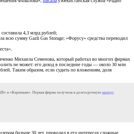
азрешения Фазылова»,
писала
узбекистанская служба «Радио
 составила 4,3 млрд рублей;
а всю сумму Gazli Gas Storage; «Форусу» средства переводил
еста».
Тимченко Михаила Семенова, который работал во многих фирмах
волить не может: его доход в последние годы — около 30 млн
ублей. Таким образом, если судить по вложениям, доля
ХВ» и «Кариньян». Первая фирма получила в долгосрочную
аренду
идером больше 30 лет, проводил в его интересах сложные