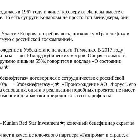
дилась в 1967 году и живет к северу от Женевы вместе с
e. То есть супруги Коларовы не просто топ-менеджеры, они
 Участие Егорова потребовалось, поскольку «Транснефть» в
рямую с российской госкомпанией.
ождение в Узбекистане на деньги Тимченко. В 2017 году
и раза — до 10 млрд кубических метров. Общая стоимость
гружено лишь на 55%, говорится в докладе «О состоянии
ва
.
екнефтегаз» договорился о сотрудничестве с российской
 40% — «Узбекнефтегазу»)
. «Происхождение АО „Форус“, его
а основания, опыта в реализации подобных проектов не имеет.
компаний для закачки природного газа и тарифов на
Kunlun Red Star Investment
; конечный бенефициар скрыт за
пает в качестве ключевого партнера «Газпрома» в стране, а