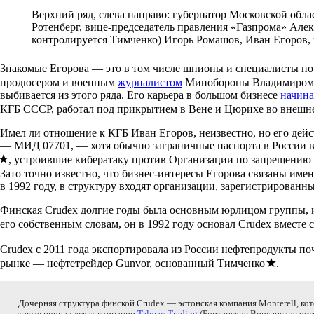
Верхний ряд, слева направо: губернатор Московской об
Ротенберг, вице-председатель правления «Газпрома» Алек
контролируется Тимченко) Игорь Ромашов, Иван Егоров,
Знакомые Егорова — это в том числе шпионы и специалисты по
продюсером и военным
журналистом
Минобороны Владимиром П
выбивается из этого ряда. Его карьера в большом бизнесе
начина
КГБ СССР, работал под прикрытием в Вене и Цюрихе во внешн
Имел ли отношение к КГБ Иван Егоров, неизвестно, но его де
— МИД 07701, — хотя обычно заграничные паспорта в России 
, устроившие кибератаку против Организации по запрещению 
Зато точно известно, что бизнес-интересы Егорова связаны им
в 1992 году, в структуру входят организации, зарегистрирова
Финская Crudex долгие годы была основным юрлицом группы, и т
его собственным словам, он в 1992 году основал Crudex вместе
Crudex с 2011 года экспортировала из России нефтепродукты по
рынке — нефтетрейдер Gunvor, основанный Тимченко
.
Дочерняя структура финской Crudex — эстонская компания Monterell, к