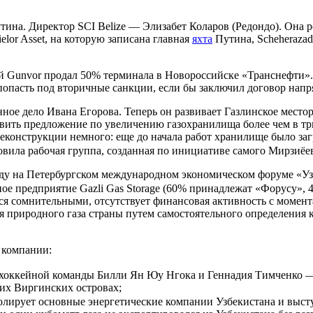
ина. Директор SCI Belize — Элизабет Коларов (Редондо). Она ро
or Asset, на которую записана главная
яхта
Путина, Scheherazad
рой Gunvor продал 50% терминала в Новороссийске «Транснефти».
 попасть под вторичные санкции, если бы заключил договор нап
ое дело Ивана Егорова. Теперь он развивает Газлинское местор
вить предложение по увеличению газохранилища более чем в тр
реконструкции немного: еще до начала работ хранилище было за
овила рабочая группа, созданная по инициативе самого Мирзиёе
оду на Петербургском международном экономическом форуме «Узб
ное предприятие Gazli Gas Storage (60% принадлежат «Форусу»,
тся сомнительными, отсутствует финансовая активность с момент
я природного газа страны путем самостоятельного определения 
 компании:
 хоккейной команды Билли Ян Юу Нгока и Геннадия Тимченко — 
их Виргинских островах;
ролирует основные энергетические компании Узбекистана и высту