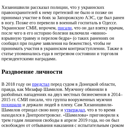
Хизанишвили рассказал полиции, что у украинских
правоохранителей к нему претензий не было и позже он
принимал участие в боях за Запорожскую АЭС, где был ранен
в ногу. Позже его перевели в военный госпиталь в Одессе.
Украинские СМИ, впрочем,
писали
, что он дал взятку врачам,
после чего в его историю болезни включили «минно-
взрывную травму и перелом бедра» (о таких ранениях он
сообщил при подаче заявления на беженство), чтобы не
принимать участия в украинском контрнаступлении. Также в
статье упоминались езда в нетрезвом состоянии и торговля
президентскими наградами.
Раздвоение личности
В 2018 году он
предстал
перед судом в Донецкой области,
правда, как Мизафар Шамилов. Мужчину обвиняли в
разбойных нападениях на двух местных бизнесменов в 2014–
2015 гг. СМИ писали, что группа вооруженных мужчин
похищали
и держали людей в плену. Сам Хизанишвили-
Шамилов отрицал свою вину и
утверждал
, что в то время
находился в Днепропетровске. «Шамилова» приговорили к
трем годам лишения свободы в апреле 2019 года, но он был
освобожден от отбывания наказания с испытательным сроком