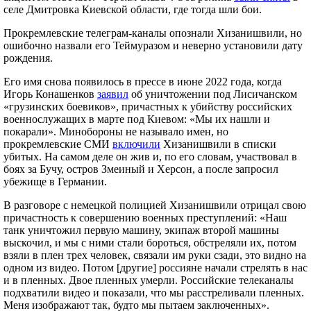
селе Дмитровка Киевской области, где тогда шли бои.
Прокремлевские телеграм-каналы опознали Хизанишвили, но
ошибочно назвали его Теймуразом и неверно установили дату
рождения.
Его имя снова появилось в прессе в июне 2022 года, когда
Игорь Конашенков
заявил
об уничтожении под Лисичанском
«грузинских боевиков», причастных к убийству российских
военнослужащих в марте под Киевом: «Мы их нашли и
покарали». Минобороны не называло имен, но
прокремлевские СМИ
включ
и
ли
Хизанишвили в списки
убитых. На самом деле он жив и, по его словам, участвовал в
боях за Бучу, остров Змеиный и Херсон, а после запросил
убежище в Германии.
В разговоре с немецкой полицией Хизанишвили отрицал свою
причастность к совершению военных преступлений: «Наш
танк уничтожил первую машину, экипаж второй машины
выскочил, и мы с ними стали бороться, обстреляли их, потом
взяли в плен трех человек, связали им руки сзади, это видно на
одном из видео. Потом [другие] россияне начали стрелять в нас
и в пленных. Двое пленных умерли. Российские телеканалы
подхватили видео и показали, что мы расстреливали пленных.
Меня изображают так, будто мы пытаем заключенных».