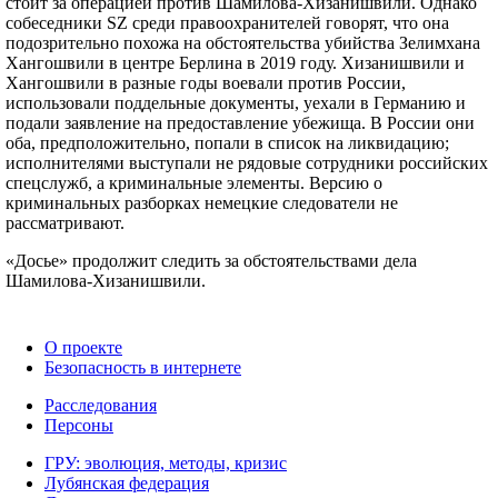
стоит за операцией против Шамилова-Хизанишвили. Однако
собеседники SZ среди правоохранителей говорят, что она
подозрительно похожа на обстоятельства убийства Зелимхана
Хангошвили в центре Берлина в 2019 году. Хизанишвили и
Хангошвили в разные годы воевали против России,
использовали поддельные документы, уехали в Германию и
подали заявление на предоставление убежища. В России они
оба, предположительно, попали в список на ликвидацию;
исполнителями выступали не рядовые сотрудники российских
спецслужб, а криминальные элементы. Версию о
криминальных разборках немецкие следователи не
рассматривают.
«Досье» продолжит следить за обстоятельствами дела
Шамилова-Хизанишвили.
О проекте
Безопасность в интернете
Расследования
Персоны
ГРУ: эволюция, методы, кризис
Лубянская федерация