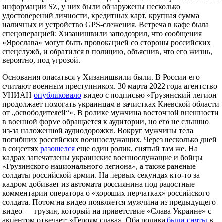
информации SZ, у них были обнаружены несколько
удостоверений личности, кредитных карт, крупная сумма
наличных и устройство GPS-слежения. Встреча в кафе была
спецоперацией: Хизанишвили заподозрил, что сообщения
«Ярослава» могут быть провокацией со стороны российских
спецслужб, и обратился в полицию, объяснив, что его жизнь,
вероятно, под угрозой.
Основания опасаться у Хизанишвили были. В России его
считают военным преступником. 30 марта 2022 года агентство
УНИАН
опубликовало
видео с подписью «Грузинский легион
продолжает помогать украинцам в зачистках Киевской области
от „освободителей“». В ролике мужчина восточной внешности
в военной форме обращается к аудитории, но его не слышно
из-за наложенной аудиодорожки. Вокруг мужчины тела
погибших российских военнослужащих. Через несколько дней
в соцсетях
разошелся
еще один ролик, снятый там же. На
кадрах запечатлены украинские военнослужащие и бойцы
«Грузинского национального легиона», а также раненые
солдаты российской армии. На первых секундах кто-то за
кадром добивает из автомата россиянина под радостные
комментарии оператора о «хороших перчатках» российского
солдата. Потом на видео появляется мужчина из предыдущего
видео — грузин, который на приветствие «Слава Украине» с
акцентом отвечает: «Героям слава». Оба ролика
были сняты
в