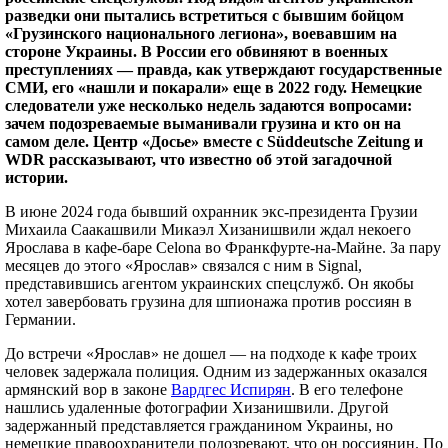
разведки они пытались встретиться с бывшим бойцом
«Грузинского национального легиона», воевавшим на
стороне Украины. В России его обвиняют в военных
преступлениях — правда, как утверждают государственные
СМИ, его «нашли и покарали» еще в 2022 году. Немецкие
следователи уже несколько недель задаются вопросами:
зачем подозреваемые выманивали грузина и кто он на
самом деле. Центр «Досье» вместе с Süddeutsche Zeitung и
WDR рассказывают, что известно об этой загадочной
истории.
В июне 2024 года бывший охранник экс-президента Грузии
Михаила Саакашвили Микаэл Хизанишвили ждал некоего
Ярослава в кафе-баре Celona во Франкфурте-на-Майне. За пару
месяцев до этого «Ярослав» связался с ним в Signal,
представившись агентом украинских спецслужб. Он якобы
хотел завербовать грузина для шпионажа против россиян в
Германии.
До встречи «Ярослав» не дошел — на подходе к кафе троих
человек задержала полиция. Одним из задержанных оказался
армянский вор в законе
Вардгес Испирян
. В его телефоне
нашлись удаленные фотографии Хизанишвили. Другой
задержанный представляется гражданином Украины, но
немецкие правоохранители подозревают, что он россиянин. По