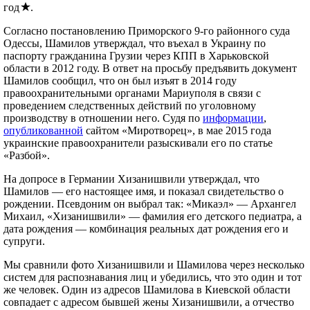
год
.
Согласно постановлению Приморского 9-го районного суда
Одессы, Шамилов утверждал, что въехал в Украину по
паспорту гражданина Грузии через КПП в Харьковской
области в 2012 году. В ответ на просьбу предъявить документ
Шамилов сообщил, что он был изъят в 2014 году
правоохранительными органами Мариуполя в связи с
проведением следственных действий по уголовному
производству в отношении него. Судя по
информации
,
опубликованной
сайтом «Миротворец», в мае 2015 года
украинские правоохранители разыскивали его по статье
«Разбой».
На допросе в Германии Хизанишвили утверждал, что
Шамилов — его настоящее имя, и показал свидетельство о
рождении. Псевдоним он выбрал так: «Микаэл» — Архангел
Михаил, «Хизанишвили» — фамилия его детского педиатра, а
дата рождения — комбинация реальных дат рождения его и
супруги.
Мы сравнили фото Хизанишвили и Шамилова через несколько
систем для распознавания лиц и убедились, что это один и тот
же человек. Один из адресов Шамилова в Киевской области
совпадает с адресом бывшей жены Хизанишвили, а отчество