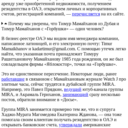
аренду уже приобретенной недвижимости, получением
резидентства в ОАЭ, открытием личных и корпоративных
счетов, регистрацией компаний, —
перечисляется
на их сайте.
Почему мы уверены, что Тимур Мамайханов из Дубая и
Тимур Мамайханов с «Горбушки» — один человек?
В бизнес-реестре ОАЭ мы видим имя менеджера компании,
написанное латиницей, и его электронную почту: Timur
Mamaikhanov и
kadartimur@gmail.com
. С помощью утечек легко
найти, что указанная почта принадлежит Тимуру
Рашитхановичу Мамайханову 1985 года рождения, он же был
совладельцем фирмы «Яблокостор», точки на «Горбушке».
Это не единственное пересечение. Некоторые люди, ранее
работавшие
в связанном с Мамайхановым журнале Watch J про
элитные часы, сейчас трудятся в дубайской группе MIRA.
Например, это Павел Прядкин,
ведущий
ютуб-канала группы
MIRA, и Акрамаль Гериханов,
занимающий
сразу несколько
постов, обратили внимание в «Досье».
Группа MIRA занимается примерно тем же, что и супруга
Хаджи-Мурата Магомедова Екатерина Жданова, — она тоже
помогала своим клиентам получать резидентство в ОАЭ и
открывать банковские счета,
утверждали
американские