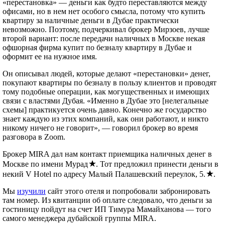
«перестановка» — деньги как будто переставляются между
офисами, но в нем нет особого смысла, потому что купить
квартиру за наличные деньги в Дубае практически
невозможно. Поэтому, подчеркивал брокер Мирзоев, лучше
второй вариант: после передачи наличных в Москве некая
офшорная фирма купит по безналу квартиру в Дубае и
оформит ее на нужное имя.
Он описывал людей, которые делают «перестановки» денег,
покупают квартиры по безналу в пользу клиентов и проводят
тому подобные операции, как могущественных и имеющих
связи с властями Дубая. «Именно в Дубае это [нелегальные
схемы] практикуется очень давно. Конечно же государство
знает каждую из этих компаний, как они работают, и никто
никому ничего не говорит», — говорил брокер во время
разговора в Zoom.
Брокер MIRA дал нам контакт приемщика наличных денег в
Москве по имени Мурад
. Тот предложил принести деньги в
некий V Hotel по адресу Малый Палашевский переулок, 5.
.
Мы
изучили
сайт этого отеля и попробовали забронировать
там номер. Из квитанции об оплате следовало, что деньги за
гостиницу пойдут на счет ИП Тимура Мамайханова — того
самого менеджера дубайской группы MIRA.