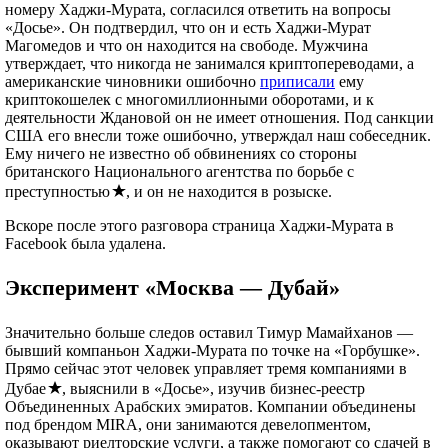
номеру Хаджи-Мурата, согласился ответить на вопросы
«Досье». Он подтвердил, что он и есть Хаджи-Мурат
Магомедов и что он находится на свободе. Мужчина
утверждает, что никогда не занимался криптопереводами, а
американские чиновники ошибочно
приписали
ему
криптокошелек с многомиллионными оборотами, и к
деятельности Ждановой он не имеет отношения. Под санкции
США его внесли тоже ошибочно, утверждал наш собеседник.
Ему ничего не известно об обвинениях со стороны
британского Национального агентства по борьбе с
преступностью
, и он не находится в розыске.
Вскоре после этого разговора страница Хаджи-Мурата в
Facebook была удалена.
Эксперимент «Москва — Дубай»
Значительно больше следов оставил Тимур Мамайханов —
бывший компаньон Хаджи-Мурата по точке на «Горбушке».
Прямо сейчас этот человек управляет тремя компаниями в
Дубае
, выяснили в «Досье», изучив бизнес-реестр
Объединенных Арабских эмиратов. Компании объединены
под брендом MIRA, они занимаются девелопментом,
оказывают риелторские услуги, а также помогают со сдачей в