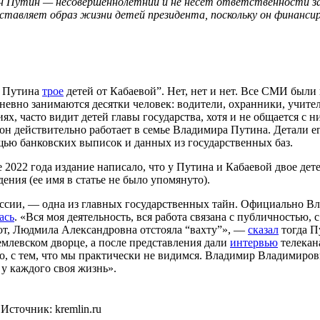
ан Путин — несовершеннолетний и не несет ответственности за 
ставляет образ жизни детей президента, поскольку он финанси
у Путина
трое
детей от Кабаевой”. Нет, нет и нет. Все СМИ были
невно занимаются десятки человек: водители, охранники, учител
х, часто видит детей главы государства, хотя и не общается с н
 он действительно работает в семье Владимира Путина. Детали 
ощью банковских выписок и данных из государственных баз.
е 2022 года издание написало, что у Путина и Кабаевой двое де
ния (ее имя в статье не было упомянуто).
России, — одна из главных государственных тайн. Официально 
ась
. «Вся моя деятельность, вся работа связана с публичностью,
Вот, Людмила Александровна отстояла “вахту”», —
сказал
тогда П
емлевском дворце, а после представления дали
интервью
телекан
но, с тем, что мы практически не видимся. Владимир Владимиро
 у каждого своя жизнь».
сточник: kremlin.ru