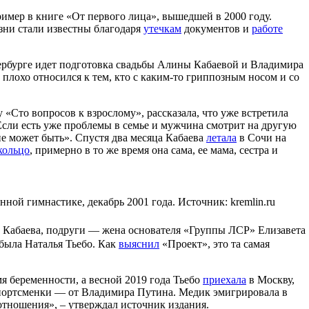
имер в книге «От первого лица», вышедшей в 2000 году.
ни стали известны благодаря
утечкам
документов и
работе
тербурге идет подготовка свадьбы Алины Кабаевой и Владимира
плохо относился к тем, кто с каким-то гриппозным носом и со
 «Сто вопросов к взрослому», рассказала, что уже встретила
«Если есть уже проблемы в семье и мужчина смотрит на другую
не может быть». Спустя два месяца Кабаева
летала
в Сочи на
кольцо
, примерно в то же время она сама, ее мама, сестра и
ой гимнастике, декабрь 2001 года. Источник: kremlin.ru
ь Кабаева, подруги — жена основателя «Группы ЛСР» Елизавета
 была Наталья Тьебо. Как
выяснил
«Проект», это та самая
мя беременности, а весной 2019 года Тьебо
приехала
в Москву,
спортсменки — от Владимира Путина. Медик эмигрировала в
отношения», – утверждал источник издания.