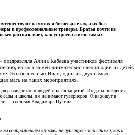
тешествуют на яхтах и бизнес-джетах, а их быт
неры и профессиональные тренеры. Братья почти не
осье» рассказывает, как устроена жизнь самых
— поздравляла Алина Кабаева участников фестиваля
сню, из зала за ней внимательно следил один из детей.
те. Это был ее сын Иван, один из двух самых
дал мать на таких мероприятиях.
 для разведчиков и людей под госзащитой. Их даты рождения
е сады и школы, им нанимают гувернеров. Они живут в
. Они — сыновья Владимира Путина.
u
им соображениям «Досье» не публикует эти снимки, как и