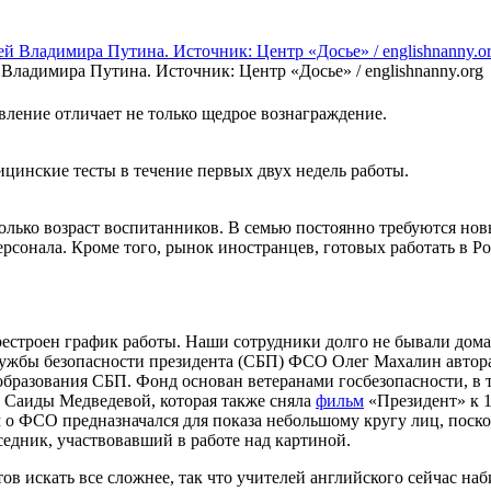
 Владимира Путина. Источник: Центр «Досье» / englishnanny.org
вление отличает не только щедрое вознаграждение.
цинские тесты в течение первых двух недель работы.
олько возраст воспитанников. В семью постоянно требуются новые
рсонала. Кроме того, рынок иностранцев, готовых работать в Ро
естроен график работы. Наши сотрудники долго не бывали дома. 
лужбы безопасности президента (СБП) ФСО Олег Махалин автор
 образования СБП. Фонд основан ветеранами госбезопасности, в
 Саиды Медведевой, которая также сняла
фильм
«Президент» к 1
 о ФСО предназначался для показа небольшому кругу лиц, поско
едник, участвовавший в работе над картиной.
ов искать все сложнее, так что учителей английского сейчас на