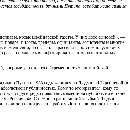
действия своих родителей, а его внешность сама по себе не
руется государством и друзьями Путина, зарабатывающими за
 неправы, кроме швейцарской газеты. У них двое сыновей», —
я, повара, пилоты, тренеры, официанты, ассистенты и многие
ими ежедневно, и согласился рассказать об этом на условиях
его рассказа удалось верифицировать с помощью открытых
тей, впервые указав, что с беременностью олимпийской
Владимир Путин в 1983 году женился на Людмиле Шкребневой (в
 с абсолютной публичностью. Кому-то это нравится, кому-то —
утин. Супруги редко появлялись вместе на публике, но в июне
алу «Россия 24». С немного растерянной улыбкой Людмила
вич полностью погружен в работу. Дети наши выросли. Они