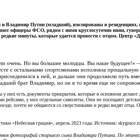
 Владимир Путин (младший), изолированы в резиденциях, пу
няют офицеры ФСО, рядом с ними круглосуточно няни, гувер
 редкие минуты, которые удается провести с отцом. Центр «Д
вали очень. Но вы большие молодцы. Вы наше будущее!» 
сте с остальными спортсменами исполняла прощальную пе
рисоединился к ней, и дальше они продолжили путь вмес
адший брат Владимир, но он в то время еще не сопровож
ва у них есть документы прикрытия, которые в основном делают
и рейсами, у них отдельные самолеты. Они не посещают детски
поезде, почти не общаются со сверстниками и редко видят отца
ики «Небесная грация», апрель 2023 года. Источник: skygrace.r
ятков фотографий старшего сына Владимира Путина. По этическ