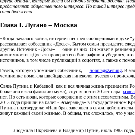
другие детали, которые могли бы помочь опознать ребенка. Ив
представляет общественного интереса. Но такой интерес пред
счет бюджета.
Глава I. Лугано – Москва
«Когда началась война, интернет пестрел сообщениями в духе “
рассказывает собеседник «Досье». Бытом семьи президента ежед
другие. Источник «Досье» — один из них. Он живет в резиденция
анонимности. «Досье» проверил его биографию и убедился, что
источников, в том числе публикаций в соцсетях, а также с пом
Газета, которую упоминает собеседник, —
SonntagsZeitung
. В ма
чемпионке помогала швейцарская гинеколог русского происхожде
Связь Путина и Кабаевой, как и вся личная жизнь президента 
браке она взяла фамилию мужа), спустя почти 30 лет пара
развел
нет. Но есть люди, которые совершенно с этим несовместимы. 
2013 года пришли на балет «Эсмеральда» в Государственном Кр
Путина подтвердила: «Наш брак завершен в связи, действитель
живут каждый своей жизнью. В общем, так сложилось, что у нас
Людмила Шкребнева и Владимир Путин, июль 1983 года. И