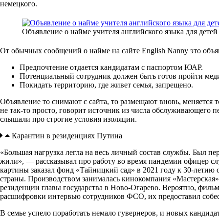
немецкого.
Объявление о найме учителя английского языка для детей
От обычных сообщений о найме на сайте English Nanny это объя
Предпочтение отдается кандидатам с паспортом ЮАР.
Потенциальный сотрудник должен быть готов пройти меди
Покидать территорию, где живет семья, запрещено.
Объявление то снимают с сайта, то размещают вновь, меняется т
не так-то просто, говорит источник из числа обслуживающего пе
слышали про строгие условия изоляции.
Карантин в резиденциях Путина
«Большая нагрузка легла на весь личный состав службы. Был пер
жили», — рассказывал про работу во время пандемии офицер с
картины заказал фонд «Тайницкий сад» в 2021 году к 30-летию
страны. Производством занималась кинокомпания «Мастерская»
резиденции главы государства в Ново-Огарево. Вероятно, фильм
расшифровки интервью сотрудников ФСО, их предоставил собес
В семье успело поработать немало гувернеров, и новых кандидат