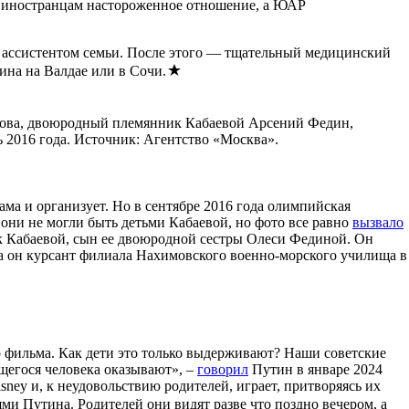
к иностранцам настороженное отношение, а ЮАР
и с ассистентом семьи. После этого — тщательный медицинский
тина на Валдае или в Сочи.
арова, двоюродный племянник Кабаевой Арсений Федин,
 2016 года. Источник: Агентство «Москва».
ама и организует. Но в сентябре 2016 года олимпийская
 они не могли быть детьми Кабаевой, но фото все равно
вызвало
к Кабаевой, сын ее двоюродной сестры Олеси Фединой. Он
ода он курсант филиала Нахимовского военно-морского училища в
ого фильма. Как дети это только выдерживают? Наши советские
ющегося человека оказывают», –
говорил
Путин в январе 2024
sney и, к неудовольствию родителей, играет, притворяясь их
ми Путина. Родителей они видят разве что поздно вечером, а