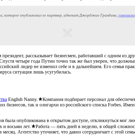
нии, которое опубликовал ее партнер, адвокат Джорджио Грандини,
говорило
м президент, рассказывает бизнесмен, работавший с одним из дру
Спустя четыре года Путин точно так же был уверен, что должны
российский лидер не изменил себе и в дальнейшем. Его семья пра
ируса ситуация лишь усугубилась.
ства
English Nanny.
Компания подбирает персонал для обеспечен
 бизнесов, так и олигархи из российского списка Forbes. Именн
я была опубликована в открытом доступе, откликнуться мог люб
х и восьми лет.
Работа — пять дней в неделю, в общей сложнос
 месяц. Агентство уточняет, что давно сотрудничает с этой сем