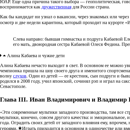
ЮАР. Еще одна причина такого выбора — геополитическая, гов
воспринимается как
дружественная
для России страна.
Как бы кандидат ни узнал о вакансии, через знакомых или чере
осмотр и две недели карантина, который проходит на курорте «
Слева направо: бывшая гимнастка и подруга Кабаевой Е
его мать, двоюродная сестра Кабаевой Олеся Федина. Пре
Алина Кабаева и чужие дети
Алина Кабаева нечасто выходит в свет. В основном ее можно ув
чемпионка пришла на шоу своего друга и именитого спортсмен
волну
слухов
. Один из детей — ее крестник, сын подруги и б
родился в 2008 году, учил японский, сочинял рэп и играл на са
Севастополе.
Глава III. Иван Владимирович и Владимир
«Эти современные мультики западного производства, там все стр
мультики, конечно, совсем другого качества: и эмоциональное, 
года. Оградить своих детей от западного влияния ему, впрочем,
героями.
Играть приходится в основном в одиночестве или вме