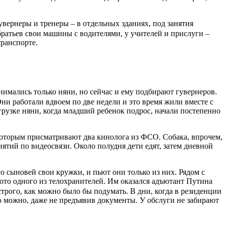
увернеры и тренеры – в отдельных зданиях, под занятия
братьев свои машины с водителями, у учителей и прислуги –
транспорте.
нимались только няни, но сейчас и ему подбирают гувернеров.
ни работали вдвоем по две недели и это время жили вместе с
агрузке няни, когда младший ребенок подрос, начали постепенно
 которым присматривают два кинолога из ФСО. Собака, впрочем,
нятий по видеосвязи. Около полудня дети едят, затем дневной
о сыновей свои кружки, и пьют они только из них. Рядом с
ото одного из телохранителей. Им оказался адъютант Путина
строго, как можно было бы подумать. В дни, когда в резиденции
ию можно, даже не предъявив документы. У обслуги не забирают