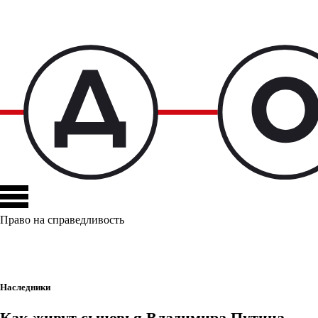
Право на справедливость
Наследники
Как живут сыновья Владимира Путина