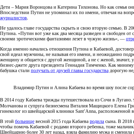
Дети – Мария Воронцова и Катерина Тихонова. Но как семья они
Впоследствии Путин не упоминал их по имени, отвечая на вопр
журналистов
.
Не удалось главе государства скрыть и свою вторую семью. В 
Путина. «Путин вот уже как два месяца разведен и свободен от
своими эротическими фантазиями лезет в чужую жизнь», —
отр
Когда именно начались отношения Путина и Кабаевой, достоверн
свой идеал мужчины, не называя его имени, и неожиданно подро
женщину и общается с другой женщиной, а не с женой, значит, 
бизнес-джете друга президента Геннадия Тимченко. Как миниму
бабушка стали
получать от друзей главы государства
дорогую нед
Владимир Путин и Алина Кабаева во время шоу после соре
В 2014 году Кабаева трижды путешествовала из Сочи в Лугано.
Молчанова и супруга бизнесмена Виталия Мащицкого Елена Гри
гинеколог из швейцарской клиники Sant’Anna, расположенной в
В этой
больнице
весной 2015 года Кабаева
родила
сына. В 2018 
чтобы помочь Кабаевой с родами второго ребенка, тоже мальчик
Швейцарию более 30 лет назад, взяла фамилию мужа и сменила 