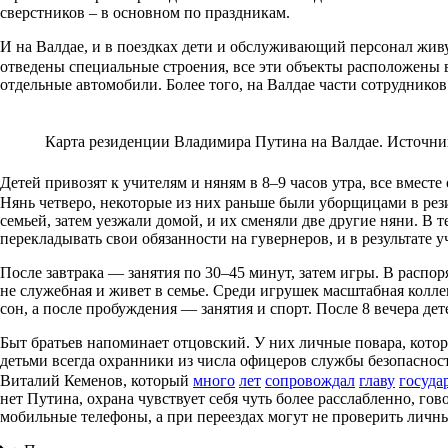
сверстников – в основном по праздникам.
И на Валдае, и в поездках дети и обслуживающий персонал живу
отведены специальные строения, все эти объекты расположены 
отдельные автомобили. Более того, на Валдае части сотрудников
Карта резиденции Владимира Путина на Валдае. Источник:
Детей привозят к учителям и няням в 8–9 часов утра, все вместе
Нянь четверо, некоторые из них раньше были уборщицами в рез
семьей, затем уезжали домой, и их сменяли две другие няни. В т
перекладывать свои обязанности на гувернеров, и в результате у
После завтрака — занятия по 30–45 минут, затем игры. В распо
не служебная и живет в семье. Среди игрушек масштабная коллек
сон, а после пробуждения — занятия и спорт. После 8 вечера дет
Быт братьев напоминает отцовский. У них личные повара, котор
детьми всегда охранники из числа офицеров службы безопаснос
Виталий Кеменов, который
много
лет
сопровождал
главу
госуда
нет Путина, охрана чувствует себя чуть более расслабленно, г
мобильные телефоны, а при переездах могут не проверить личн