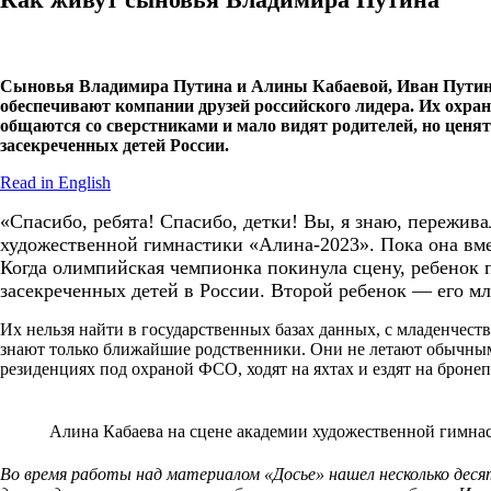
Сыновья Владимира Путина и Алины Кабаевой, Иван Путин и
обеспечивают компании друзей российского лидера. Их охра
общаются со сверстниками и мало видят родителей, но ценят
засекреченных детей России.
Read in English
«Спасибо, ребята! Спасибо, детки! Вы, я знаю, пережи
художественной гимнастики «Алина-2023». Пока она вме
Когда олимпийская чемпионка покинула сцену, ребенок п
засекреченных детей в России. Второй ребенок — его мл
Их нельзя найти в государственных базах данных, с младенчест
знают только ближайшие родственники. Они не летают обычным
резиденциях под охраной ФСО, ходят на яхтах и ездят на броне
Алина Кабаева на сцене академии художественной гимнаст
Во время работы над материалом «Досье» нашел несколько дес