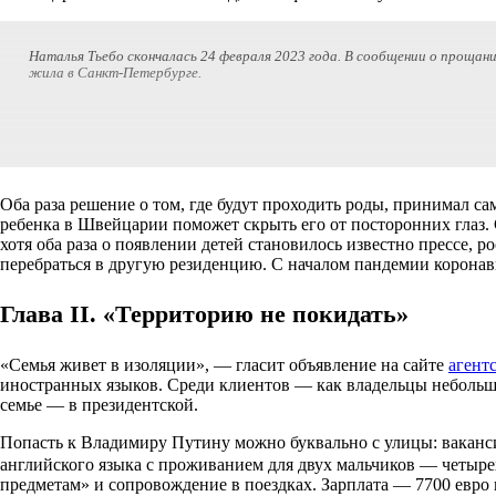
Наталья Тьебо скончалась 24 февраля 2023 года. В сообщении о проща
жила в Санкт-Петербурге.
Оба раза решение о том, где будут проходить роды, принимал са
ребенка в Швейцарии поможет скрыть его от посторонних глаз. 
хотя оба раза о появлении детей становилось известно прессе, 
перебраться в другую резиденцию. С началом пандемии коронав
Глава II. «Территорию не покидать»
«Семья живет в изоляции», — гласит объявление на сайте
агент
иностранных языков. Среди клиентов — как владельцы небольших
семье — в президентской.
Попасть к Владимиру Путину можно буквально с улицы: ваканси
английского языка с проживанием для двух мальчиков — четыре
предметам» и сопровождение в поездках. Зарплата — 7700 евро в