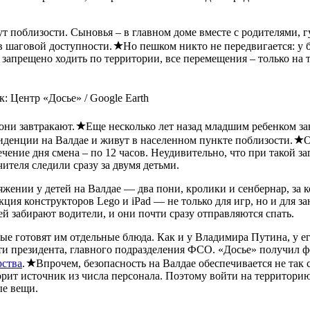
т поблизости. Сыновья – в главном доме вместе с родителями, г
в шаговой доступности.
Но пешком никто не передвигается: у 
 запрещено ходить по территории, все перемещения – только на 
 Центр «Досье» / Google Earth
 они завтракают.
Еще несколько лет назад младшим ребенком за
иденции на Валдае и живут в населенном пункте поблизости.
О
ечение дня смена – по 12 часов. Неудивительно, что при такой з
чителя следили сразу за двумя детьми.
ряжении у детей на Валдае — два пони, кролики и сенбернар, за
ция конструкторов Lego и iPad — не только для игр, но и для за
ей забирают водители, и они почти сразу отправляются спать.
ые готовят им отдельные блюда. Как и у Владимира Путина, у ег
ти президента, главного подразделения ФСО. «Досье» получил ф
рства
.
Впрочем, безопасность на Валдае обеспечивается не так 
оворит источник из числа персонала. Поэтому войти на территор
ые вещи.