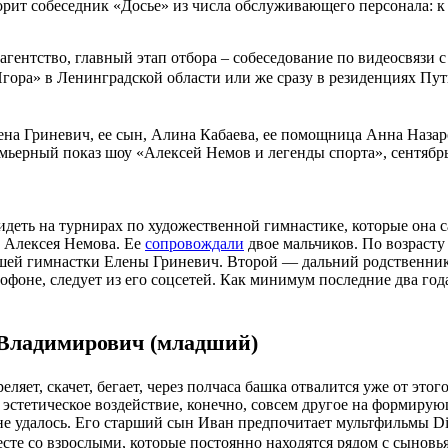
орит собеседник «Досье» из числа обслуживающего персонала: 
з агентство, главный этап отбора – собеседование по видеосвяз
Игора» в Ленинградской области или же сразу в резиденциях Пу
лена Гриневич, ее сын, Алина Кабаева, ее помощница Анна Наз
мьерный показ шоу «Алексей Немов и легенды спорта», сентябрь
идеть на турнирах по художественной гимнастике, которые она с
а Алексея Немова. Ее
сопровождали
двое мальчиков. По возрасту
ывшей гимнастки Елены Гриневич. Второй — дальний родственни
ксофоне, следует из его соцсетей. Как минимум последние два г
 Владимирович (младший)
еляет, скачет, бегает, через полчаса башка отвалится уже от эт
и эстетическое воздействие, конечно, совсем другое на формиру
 не удалось. Его старший сын Иван предпочитает мультфильмы Di
сте со взрослыми, которые постоянно находятся рядом с сыновья