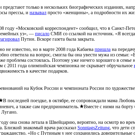
 предстают только в нескольких биографических изданиях, напр
осы прессы, и
называл
просто «женщины», а подробности их жиз
2008 году «Московский корреспондент» сообщил, что в Санкт-Пе
 семейных уз», —
писало
СМИ со ссылкой на источник. «Я всегда 
еагировал
Путин. Вскоре газета была закрыта.
о не известно, но в марте 2008 года Кабаева
пришла
на передачу
бно ответила на вопрос, смогла бы она увести мужа из семьи: 
уже проблема состоялась. Поэтому уже ничего хорошего в семье 
м с 2011 года олимпийская чемпионка не скрывает обручальное
вижимость в качестве подарков.
внований на Кубок России и чемпионата России по художественн
В последней поездке, в октябре, ее сопровождали мама Любов
невич, а также сам предприниматель.
Вместе с ними на борту
 Лугано.
году она снова летала в Швейцарию, вероятно, на осмотр во вре
а. Близкий знакомый врача рассказал
SonntagsZeitung
, что дети 
гражданство. «Но с Путиным у нее сохранились доверительные 