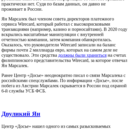
практически нет. Судя по базам данных, он давно не
проживает в России.
Ян Марсалек был членом совета директоров платежного
сервиса Wirecard, который работал с высокорисковыми
транзакциями (например, казино и порносайтами). В 2020 году
вскрылись масштабные манипуляции с внутренней
отчетностью компании, затем компания обанкротилась.
Оказалось, что руководители Wirecard записали на баланс
фирмы почти 2 миллиарда евро, которых на самом деле не
существовало. Эти средства
должны были храниться
на счетах
филиппинского представительства Wirecard, за которое отвечал
Ян Марсалек.
Ранее Центр «Досье» неоднократно писал о связи Марсалека с
российскими спецслужбами. По информации «Досье», после
побега из Австрии Марсалек скрывается в России под охраной
6-й службы УСБ ФСБ.
Двуликий Ян
Центр «Досье» нашел одного из самых разыскиваемых