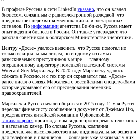
В профиле Руссева в сети LinkedIn
указано
, что он владел
бизнесом, связанным с радиоэлектронной разведкой, что
предполагает перехват коммуникаций или электронных
сигналов. По
информации
агентства Би-би-си, Руссев имеет
опыт ведения бизнеса в России. Он также утверждает, что
работал советником в болгарском Министерстве энергетики.
Центру «Досье» удалось выяснить, что Руссев помогал не
только официальным лицам, но и одному из самых
разыскиваемых преступников в мире — главному
операционному директору немецкой платежной системы
Wirecard Яну Марсалеку. В 2020 году Марсалеку удалось
сбежать в Россию, и с тех пор он скрывается там. «Досье»
ранее писал о связях Марсалека с российскими спецслужбами,
которые укрывают его от преследования немецких
правоохранителей.
Марсалек и Руссев начали общаться в 2015 году. 11 мая Руссев
переслал финансисту сообщение и документ от Джеймса Цю,
представителя китайской компании Uphonemobile,
занимающейся
производством водонепроницаемых телефонов
и нательных камер. По словам Руссева, компания
предоставляла высококачественные индивидуальные решения
для телефонов и планшетов — болгарин уже заказывал у них