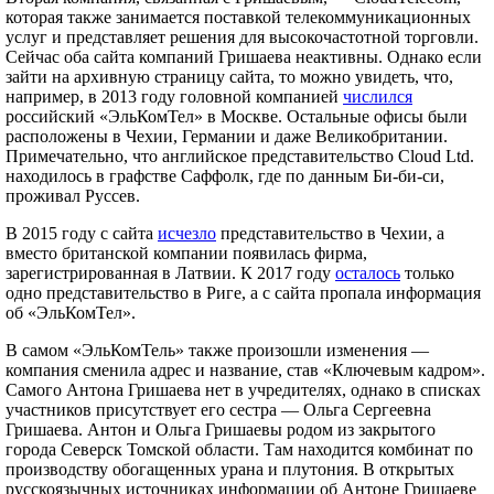
которая также занимается поставкой телекоммуникационных
услуг и представляет решения для высокочастотной торговли.
Сейчас оба сайта компаний Гришаева неактивны. Однако если
зайти на архивную страницу сайта, то можно увидеть, что,
например, в 2013 году головной компанией
числился
российский «ЭльКомТел» в Москве. Остальные офисы были
расположены в Чехии, Германии и даже Великобритании.
Примечательно, что английское представительство Cloud Ltd.
находилось в графстве Саффолк, где по данным Би-би-си,
проживал Руссев.
В 2015 году с сайта
исчезло
представительство в Чехии, а
вместо британской компании появилась фирма,
зарегистрированная в Латвии. К 2017 году
осталось
только
одно представительство в Риге, а с сайта пропала информация
об «ЭльКомТел».
В самом «ЭльКомТель» также произошли изменения —
компания сменила адрес и название, став «Ключевым кадром».
Самого Антона Гришаева нет в учредителях, однако в списках
участников присутствует его сестра — Ольга Сергеевна
Гришаева. Антон и Ольга Гришаевы родом из закрытого
города Северск Томской области. Там находится комбинат по
производству обогащенных урана и плутония. В открытых
русскоязычных источниках информации об Антоне Гришаеве