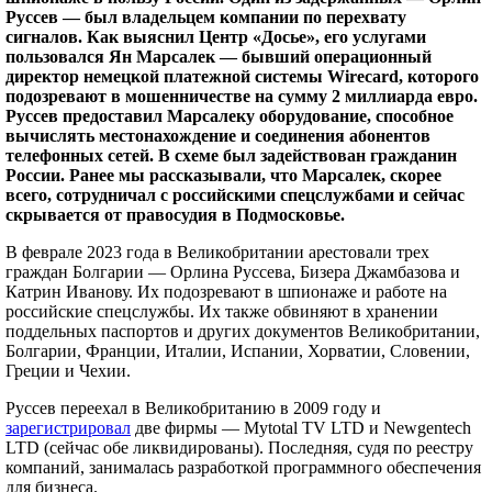
Руссев — был владельцем компании по перехвату
сигналов. Как выяснил Центр «Досье», его услугами
пользовался Ян Марсалек — бывший операционный
директор немецкой платежной системы Wirecard, которого
подозревают в мошенничестве на сумму 2 миллиарда евро.
Руссев предоставил Марсалеку оборудование, способное
вычислять местонахождение и соединения абонентов
телефонных сетей. В схеме был задействован гражданин
России. Ранее мы рассказывали, что Марсалек, скорее
всего, сотрудничал с российскими спецслужбами и сейчас
скрывается от правосудия в Подмосковье.
В феврале 2023 года в Великобритании арестовали трех
граждан Болгарии — Орлина Руссева, Бизера Джамбазова и
Катрин Иванову. Их подозревают в шпионаже и работе на
российские спецслужбы. Их также обвиняют в хранении
поддельных паспортов и других документов Великобритании,
Болгарии, Франции, Италии, Испании, Хорватии, Словении,
Греции и Чехии.
Руссев переехал в Великобританию в 2009 году и
зарегистрировал
две фирмы — Mytotal TV LTD и Newgentech
LTD (сейчас обе ликвидированы). Последняя, судя по реестру
компаний, занималась разработкой программного обеспечения
для бизнеса.