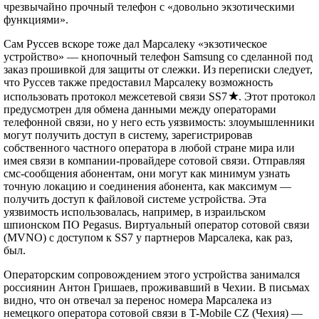
чрезвычайно прочный телефон с «довольно экзотическими
функциями».
Сам Руссев вскоре тоже дал Марсалеку «экзотическое
устройство» — кнопочный телефон Samsung cо сделанной под
заказ прошивкой для защиты от слежки. Из переписки следует,
что Руссев также предоставил Марсалеку возможность
использовать протокол межсетевой связи SS7
. Этот протокол
предусмотрен для обмена данными между операторами
телефонной связи, но у него есть уязвимость: злоумышленники
могут получить доступ в систему, зарегистрировав
собственного частного оператора в любой стране мира или
имея связи в компании-провайдере сотовой связи. Отправляя
смс-сообщения абонентам, они могут как минимум узнать
точную локацию и соединения абонента, как максимум —
получить доступ к файловой системе устройства. Эта
уязвимость использовалась, например, в израильском
шпионском ПО Pegasus. Виртуальный оператор сотовой связи
(MVNO) c доступом к SS7 у партнеров Марсалека, как раз,
был.
Операторским сопровождением этого устройства занимался
россиянин Антон Гришаев, проживавший в Чехии. В письмах
видно, что он отвечал за перенос номера Марсалека из
немецкого оператора сотовой связи в T-Mobile CZ (Чехия) —