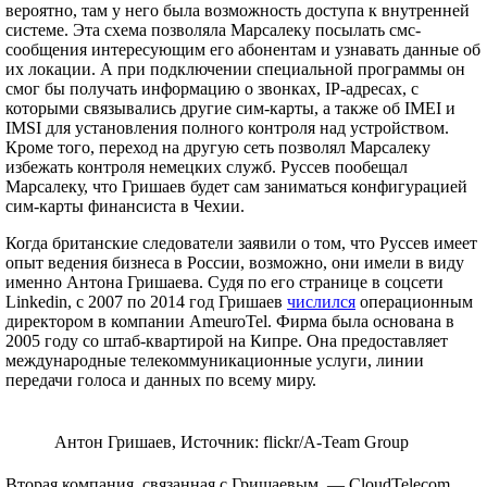
вероятно, там у него была возможность доступа к внутренней
системе. Эта схема позволяла Марсалеку посылать смс-
сообщения интересующим его абонентам и узнавать данные об
их локации. А при подключении специальной программы он
смог бы получать информацию о звонках, IP-адресах, с
которыми связывались другие сим-карты, а также об IMEI и
IMSI для установления полного контроля над устройством.
Кроме того, переход на другую сеть позволял Марсалеку
избежать контроля немецких служб. Руссев пообещал
Марсалеку, что Гришаев будет сам заниматься конфигурацией
сим-карты финансиста в Чехии.
Когда британские следователи заявили о том, что Руссев имеет
опыт ведения бизнеса в России, возможно, они имели в виду
именно Антона Гришаева. Судя по его странице в соцсети
Linkedin, с 2007 по 2014 год Гришаев
числился
операционным
директором в компании AmeuroTel. Фирма была основана в
2005 году со штаб-квартирой на Кипре. Она предоставляет
международные телекоммуникационные услуги, линии
передачи голоса и данных по всему миру.
Антон Гришаев, Источник: flickr/A-Team Group
Вторая компания, связанная с Гришаевым, — CloudTelecom,