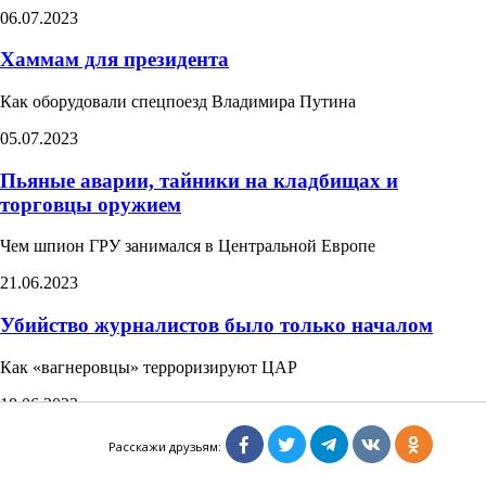
06.07.2023
Хаммам для президента​
Как оборудовали спецпоезд Владимира Путина​
05.07.2023
Пьяные аварии, тайники на кладбищах и
торговцы оружием
Чем шпион ГРУ занимался в Центральной Европе
21.06.2023
Убийство журналистов было только началом
Как «вагнеровцы» терроризируют ЦАР
18.06.2023
Кошелек замминистра
Расскажи друзьям: