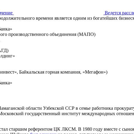
ючение
Ведется рассл
одолжительного времени является одним из богатейших бизнес
банка»
ного производственного объединения (МАПО)
а
АГД)
олдинг»
инвест», Байкальская горная компания, «Мегафон»)
банка»
 Намаганской области Узбекской ССР в семье работника прокура
л Московский государственный институт международных отнош
стал старшим референтом ЦК ЛКСМ. В 1980 году вместе с сыном