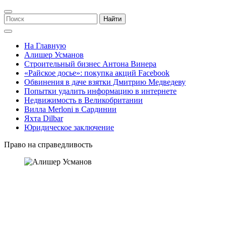
Найти
На Главную
Алишер Усманов
Строительный бизнес Антона Винера
«Райское досье»: покупка акций Facebook
Обвинения в даче взятки Дмитрию Медведеву
Попытки удалить информацию в интернете
Недвижимость в Великобритании
Вилла Merloni в Сардинии
Яхта Dilbar
Юридическое заключение
Право на справедливость