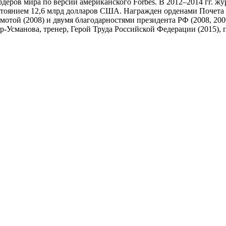
деров мира по версии американского Forbes. В 2012–2014 гг. жу
стоянием 12,6 млрд долларов США. Награжден орденами Почета (
амотой (2008) и двумя благодарностями президента РФ (2008, 20
ер-Усманова, тренер, Герой Труда Российской Федерации (2015)