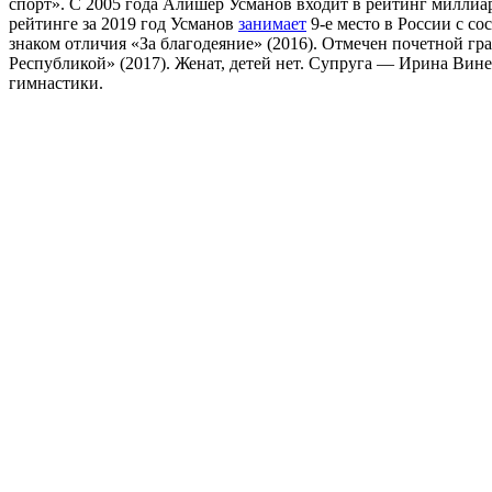
спорт». С 2005 года Алишер Усманов входит в рейтинг миллиар
рейтинге за 2019 год Усманов
занимает
9-е место в России с со
знаком отличия «За благодеяние» (2016). Отмечен почетной гр
Республикой» (2017). Женат, детей нет. Супруга — Ирина Вин
гимнастики.