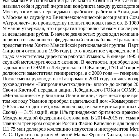
Насымовым и сыном министра сельского хозяйства УзССР Ил
называл себя и друзей жертвами конфликта между руководство
Москву занимался переводами с арабского, работал в Андидж
в Москве на службу во Внешнеэкономической ассоциации Совет
«Агропласт» по производству полиэтиленовых пакетов. В 1989 
Усманов утверждал, что прекратил торговлю табаком после реш
за девальвации рубля. В начале девяностых руководил компан
первого созыва вошел в федеральный список блока «Гражданск
представителя Ханты-Мансийской региональной группы. Партия
(лицензия отозвана в 1996 году). Это кредитное учреждение в
годах заместителем директора работал Усманов. В январе 199
скупкой металлургических активов. В частности, приобрел д
задолжности ОЭМК и Лебединского ГОКа перед РАО «Газпром».
должности заместителя гендиректора, а с 2000 года — генера
После смены руководства «Газпрома» в 2001 году занялся возв
руководителем «Газпроминвестхолдинга» вплоть до октября 201
Скоч и Кветной передали акции Лебединского ГОКа и ОЭМК в З
«Металлоинвест» у Бидзины Иванишвили, через некоторое врем
том же году Усманов приобрел издательский дом «Коммерсант»
(«Ю-эс-эм холдингз»), куда вошел ряд телекоммуникационных 
Скоча) — 31% акций, еще 11% принадлежат британско-иранско
Международной федерации фехтования. В 2014–2015 гг. Усмано
главным тренером сборной России Фабио Капелло и для подгот
111,75 млн долларов коллекцию искусства и инструментов Мст
А. С. Пушкина картину «Святой Марк» Франса Хальса, которая