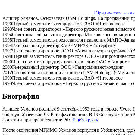
Юридическое закл
Алишер Усманов.
Основатель USM Holdings. На протяжении пр
1990
Первый заместитель гендиректора ЗАО «Интеркросс»
1993
Член совета директоров «Первого русского независимого 
1994
Советник генерального директора Московского авиацион
1995
Первый заместитель председателя правления МАПО-банк
1994
Генеральный директор ЗАО «МИФК «Интерфин»
1997
Член совета директоров ОАО «Архангельскгеолдобыча» (
1998
Первый заместитель гендиректора ООО «Газпроминвестх
2000
И. о. советника председателя правления ОАО «Газпром»
2000
Генеральный директор ООО «Газпроминвестхолдинг»
2012
Основатель и основной акционер USM Holdings («Металло
1990
Первый заместитель гендиректора ЗАО «Интеркросс»
1993
Член совета директоров «Первого русского независимого 
Биография
Алишер Усманов родился 9 сентября 1953 года в городе Чусте
сборную Узбекской ССР по фехтованию. В 1976 году окончи
академии при правительстве РФ.
Еще
Закрыть
После окончания МГИМО Усманов вернулся в Узбекистан, где 