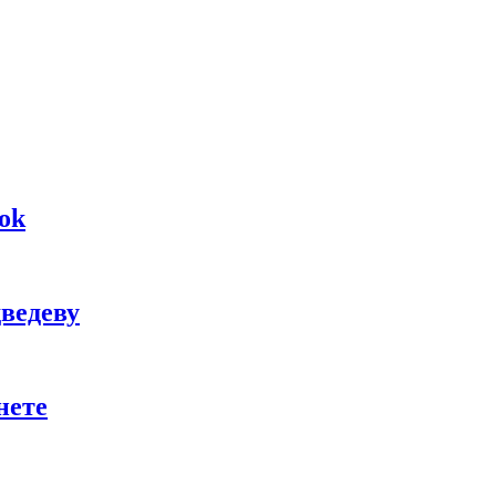
ok
ведеву
нете