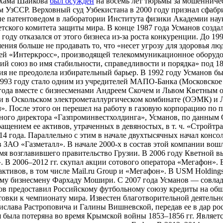
ьхама Шайкова
был осужден
на восемь лет тюрьмы за мошенниче
м УзССР. Верховный суд Узбекистана в 2000 году признал сфабр
ане патентоведом в лаборатории Института физики Академии на
ского комитета защиты мира. В конце 1987 года Усманов создал
году отказался от этого бизнеса из-за роста конкуренции. До 1
ения больше не продавать то, что «несет угрозу для здоровья л
ией «Интеркросс», производящей телекоммуникационное оборудо
ий союз во имя стабильности, справедливости и порядка» под 1
 не преодолела избирательный барьер. В 1992 году Усманов бы
 1993 году стало одним из учредителей МАПО-Банка (Московское
5 года вместе с бизнесменами Андреем Скочем и Львом Кветным
оли в Оскольском электрометаллургическом комбинате (ОЭМК) и
 После этого он перешел на работу в газовую корпорацию по п
льного директора «Газпроминвестхолдинга», Усманов, по данным
ращением ее активов, утраченных в девяностых, в т. ч. «Стройт
4 года. Параллельно с этим в начале двухтысячных начал консо
АО «Газметалл». В начале 2000-х в состав этой компании вошла
я возглавившего правительство Грузии. В 2006 году Кветной вы
. В 2006–2012 гг. скупал акции сотового оператора «Мегафон».
активов, в том числе Mail.ru Group и «Мегафон». В USM Holdin
му бизнесмену Фархаду Мошири. С 2007 года Усманов — совладе
в предоставил Российскому футбольному союзу кредиты на общу
овки к чемпионату мира. Известен благотворительной деятельно
ислава Растроповича и Галины Вишневской, передав ее в дар ро
 была потеряна во время Крымской войны 1853–1856 гг. Являетс