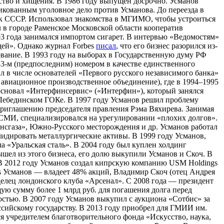
ство и хищения. В 1986 году выпущен досрочно. Усманов
икованным уголовное дело против Усманова. До переезда в
ук СССР. Использовал знакомства в МГИМО, чтобы устроиться
 в городе Раменское Московской области кооператив
993 года занимался импортом сигарет. В интервью «Ведомостям»
юдей». Однако журнал Forbes
писал
, что его бизнес разорился из-
вание. В 1993 году на выборах в Государственную думу РФ
83-м (предпоследним) номером в качестве единственного
л в числе основателей «Первого русского независимого банка»
 авиационное производственное объединение), где в 1994–1995
 основал «Интерфинсервис» («Интерфин»), который занялся
 Лебединском ГОКе. В 1997 году Усманов решил проблему
риглашению председателя правления Рэма Вяхирева. Занимая
 СМИ, специализировался на урегулировании «плохих долгов».
рансгаза», Южно-Русского месторождения и др. Усманов работал
лидировать металлургические активы. В 1999 году Усманов,
 «Уральская сталь». В 2004 году был куплен холдинг
шел из этого бизнеса, его долю выкупили Усманов и Скоч. В
 В 2012 году Усманов создал кипрскую компанию USM Holdings
gs Усманов — владеет 48% акций, Владимир Скоч (отец Андрея
лец лондонского клуба «Арсенал». С 2008 года — президент
ю сумму более 1 млрд руб. для погашения долга перед
стью. В 2007 году Усманов выкупил с аукциона «Сотбис» за
ссийскому государству. В 2013 году приобрел для ГМИИ им.
я учредителем благотворительного фонда «Искусство, наука,