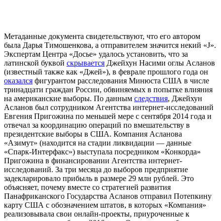
Метаданные документа свидетельствуют, что его автором
была Дарья Тимошенкова, а отправителем значится некий «J».
Экспертам Центра «Досье» удалось установить, что за
латинской буквой
скрывается
Джейхун Насими оглы Асланов
(известный также как «Джей»), в феврале прошлого года он
оказался
фигурантом расследования Минюста США в числе
тринадцати граждан России, обвиняемых в попытке влияния
на американские выборы.
По данным
следствия
, Джейхун
Асланов был сотрудником Агентства интернет-исследований
Евгения Пригожина по меньшей мере с сентября 2014 года и
отвечал за координацию операций по вмешательству в
президентские выборы в США. Компания Асланова
«Азимут» (
находится на стадии ликвидации — данные
«Спарк-Интерфакс») выступала посредником «Конкорда»
Пригожина в финансировании Агентства интернет-
исследований. За три месяца до выборов предприятие
задекларировало прибыль в размере 29 млн рублей
.
Это
объясняет, почему вместе со стратегией развития
Панафриканского Государства Асланов отправил Потепкину
карту США с обозначением штатов, в которых
«
Компания
»
реализовывала свои онлайн-проекты, приуроченные к