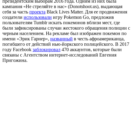
президентским выборам 2016 года. Одним из них была
кампания
«
Не стреляйте в нас
»
(Donotshoot.us), выдающая
себя за часть
проекта
Black Lives Matter. Для ее продвижения
создатели
использовали
игру Pokemon Go, предложив
пользователям Tumblr искать покемонов вблизи мест, где
были зафиксированы случаи жестокого обращения полиции с
черным населением. На рекламе был изображен покемон по
имени «Эрик Гарнер»,
названный
в честь афроамериканца,
погибшего от действий нью-йоркского полицейского. В 2017
году Facebook
заблокировал
470 аккаунтов, которые были
связаны с Агентством интернет-исследований Евгения
Пригожина.