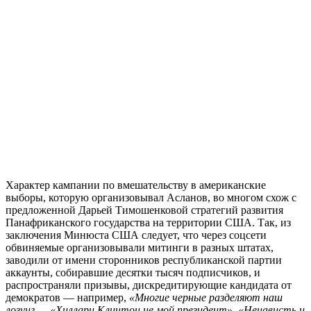
Характер кампании по вмешательству в американские
выборы, которую организовывал Асланов, во многом схож с
предложенной Дарьей Тимошенковой стратегий развития
Панафриканского государства на территории США. Так, из
заключения Минюста США следует, что через соцсети
обвиняемые организовывали митинги в разных штатах,
заводили от имени сторонников республиканской партии
аккаунты, собиравшие десятки тысяч подписчиков, и
распространяли призывы, дискредитирующие кандидата от
демократов
—
например,
«Многие черные разделяют наш
лозунг — «Хиллари Клинтон не мой президент», «Ненависть и