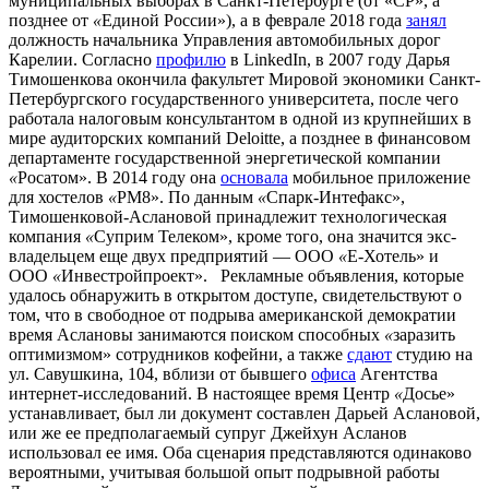
муниципальных выборах в Санкт-Петербурге (от «СР», а
позднее от
«
Единой России
»
), а
в феврале 2018 года
занял
должность
начальника Управления автомобильных дорог
Карелии.
Согласно
профилю
в LinkedIn, в 2007 году Дарья
Тимошенкова окончила факультет Мировой экономики Санкт-
Петербургского государственного университета, после чего
работала налоговым консультантом в одной из крупнейших в
мире аудиторских компаний Deloitte, а позднее в финансовом
департаменте государственной энергетической компании
«
Росатом
»
. В 2014 году она
основала
мобильное приложение
для хостелов
«
РМ8
»
. По данным
«
Спарк-Интефакс
»
,
Тимошенковой-Аслановой принадлежит технологическая
компания
«
Суприм Телеком
»
, кроме того, она значится экс-
владельцем еще двух предприятий
—
ООО
«
Е-Хотель
»
и
ООО
«
Инвестройпроект
»
.
Рекламные объявления, которые
удалось обнаружить в открытом доступе, свидетельствуют о
том, что в свободное от подрыва американской демократии
время Аслановы занимаются поиском способных
«
заразить
оптимизмом
»
сотрудников кофейни, а также
сдают
студию на
ул. Савушкина, 104, вблизи от бывшего
офиса
Агентства
интернет-исследований.
В настоящее время Центр
«
Досье
»
устанавливает, был ли документ составлен Дарьей Аслановой,
или же ее предполагаемый супруг Джейхун Асланов
использовал ее имя. Оба сценария представляются одинаково
вероятными, учитывая большой опыт подрывной работы