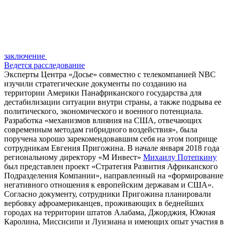
заключение
Ведется расследование
Эксперты Центра «Досье» совместно с телекомпанией NBC
изучили стратегические
документы по
созданию на
территории Америки Панафриканского государства для
дестабилизации ситуации внутри страны, а
также подрыва ее
политического, экономического и военного потенциала.
Разработка «механизмов влияния на США, отвечающих
современным методам гибридного воздействия», была
поручена хорошо зарекомендовавшим себя на этом поприще
сотрудникам Евгения Пригожина.
В начале января 2018 года
региональному директору «М Инвест»
Михаилу Потепкину
был представлен проект «Стратегия Развития Африканского
Подразделения Компании», направленный на «формирование
негативного отношения к европейским державам и США».
Согласно документу, сотрудники Пригожина планировали
вербовку афроамериканцев, проживающих в беднейших
городах на территории штатов Алабама, Джорджия, Южная
Каролина, Миссисипи и Луизиана и имеющих опыт участия в