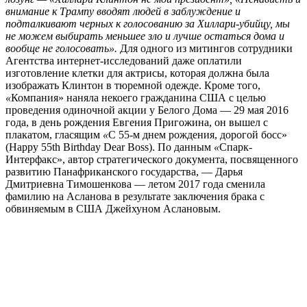
внимание к Трампу вводят людей в заблуждение и
подталкивают черных к голосованию за Хиллари-убийцу, мы
не можем выбирать меньшее зло и лучше остаться дома и
вообще не голосовать».
Для одного из митингов сотрудники
Агентства интернет-исследований даже оплатили
изготовление клетки для актрисы, которая должна была
изображать Клинтон в тюремной одежде. Кроме того,
«
Компания» наняла некоего гражданина США с целью
проведения одиночной акции у Белого Дома
—
29 мая 2016
года, в день рождения Евгения Пригожина, он вышел с
плакатом, гласящим
«
С 55-м днем рождения, дорогой босс»
(Happy 55th Birthday Dear Boss).
По данным
«
Спарк-
Интерфакс
»,
автор стратегического документа, посвященного
развитию Панафриканского государства,
—
Дарья
Дмитриевна Тимошенкова
—
летом 2017 года сменила
фамилию на Асланова в результате заключения брака с
обвиняемым в США Джейхуном Аслановым.