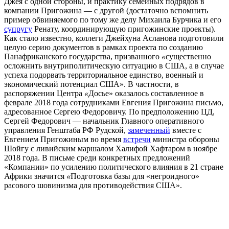
Джея с одной стороны, и практику семейных подрядов в
компании Пригожина
—
с другой (достаточно вспомнить
пример обвиняемого по тому же делу Михаила Бурчика и его
супругу
Ренату, координирующую пригожинские проекты).
Как стало известно, коллеги Джейхуна Асланова подготовили
целую серию документов в рамках проекта по созданию
Панафриканского государства, призванного
«
существенно
осложнить внутриполитическую ситуацию в США, а в случае
успеха подорвать территориальное единство, военный и
экономический потенциал США
»
.
В частности, в
распоряжении Центра
«
Досье
»
оказалось составленное в
феврале 2018 года сотрудниками Евгения Пригожина письмо,
адресованное Сергею Федоровичу. По предположению ЦД,
Сергей Федорович
—
начальник Главного оперативного
управления Генштаба РФ Рудской,
замеченный
вместе с
Евгением Пригожиным во время
встречи
министра обороны
Шойгу с ливийским маршалом Халифой Хафтаром в ноябре
2018 года. В письме среди конкретных предложений
«Компании» по усилению политического влияния в 21 стране
Африки значится
«
Подготовка базы для «негроидного»
расового шовинизма для противодействия США
»
.