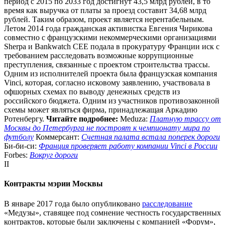
период с 2015 по 2033 год достигнут 43,5 млрд рублей, в то
время как выручка от платы за проезд составит 34,68 млрд
рублей. Таким образом, проект является нерентабельным.
Летом 2014 года гражданская активистка Евгения Чирикова
совместно с французскими некоммерческими организациями
Sherpa и Bankwatch CEE подала в прокуратуру Франции иск с
требованием расследовать возможные коррупционные
преступления, связанные с проектом строительства трассы.
Одним из исполнителей проекта была французская компания
Vinci, которая, согласно исковому заявлению, участвовала в
офшорных схемах по выводу денежных средств из
российского бюджета. Одним из участников противозаконной
схемы может являться фирма, принадлежащая Аркадию
Ротенбергу.
Читайте подробнее:
Meduza:
Платную трассу от
Москвы до Петербурга не построят к чемпионату мира по
футболу
Коммерсант:
Счетная палата встала поперек дороги
Би-би-си:
Франция проверяет работу компании Vinci в России
Forbes:
Вокруг дороги
II
Контракты мэрии Москвы
В январе 2017 года было опубликовано
расследование
«Медузы», ставящее под сомнение честность государственных
контрактов, которые были заключены с компанией «Форум»,