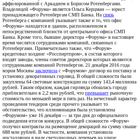
аффилированной с Аркадием и Борисом Ротенбергами.
Владелицей «Форума» является Ольга Керцман — юрист
принадлежащего Ротенбергам СМП Банка. На
связь
Ротенберга с компанией указывает также и то, что офис
«Форума» находится в здании, расположенном в
непосредственной близости от центрального офиса СМП
Банка. Кроме того, бывшие директора «Форума» в настоящее
время числятся сотрудниками компаний, связанных с
Ротенбергами. Примечательно также, что «Форум»
кредитовал холдинг «Росспиртпром», в состав которого
входят заводы, члены советов директоров которых являются
сотрудниками компаний Ротенбергов. 21 декабря 2016 года
мэрия Москвы
заключила
с «Форумом» договор на поставку и
установку декоративных гирлянд. В общей сложности были
закуплены 64 световые конструкции на сумму 143,4 миллиона
рублей. Таким образом, каждая гирлянда обошлась городу
приблизительно в 2,2 млн рублей, что
превышает
рыночную
стоимость по меньшей мере в пять раз. На нечестный характер
проведения тендеров среди прочего указывает то
обстоятельство, что иллюминация была установлена
«Форумом» уже 16 декабря — за три дня до официального
подведения итогов конкурса. В общей сложности «Форум»
получил контракты на размещение декораций на сумму свыше
688 млн рублей. В частности, компания установила
инсталляции в виде светодиодных деревьев на улице