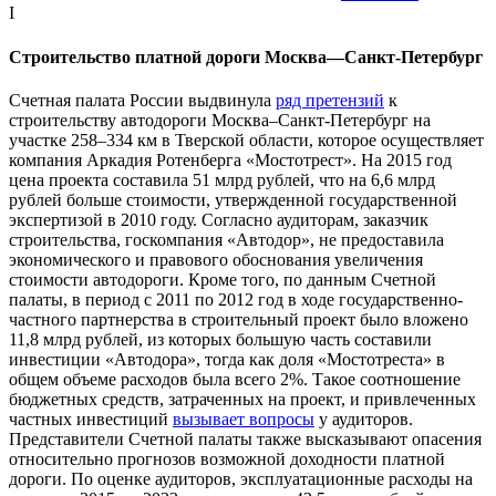
I
Строительство платной дороги Москва—Санкт-Петербург
Счетная палата России выдвинула
ряд претензий
к
строительству автодороги Москва–Санкт-Петербург на
участке 258–334 км в Тверской области, которое осуществляет
компания Аркадия Ротенберга «Мостотрест». На 2015 год
цена проекта составила 51 млрд рублей, что на 6,6 млрд
рублей больше стоимости, утвержденной государственной
экспертизой в 2010 году. Согласно аудиторам, заказчик
строительства, госкомпания «Автодор», не предоставила
экономического и правового обоснования увеличения
стоимости автодороги. Кроме того, по данным Счетной
палаты, в период с 2011 по 2012 год в ходе государственно-
частного партнерства в строительный проект было вложено
11,8 млрд рублей, из которых большую часть составили
инвестиции «Автодора», тогда как доля «Мостотреста» в
общем объеме расходов была всего 2%. Такое соотношение
бюджетных средств, затраченных на проект, и привлеченных
частных инвестиций
вызывает вопросы
у аудиторов.
Представители Счетной палаты также высказывают опасения
относительно прогнозов возможной доходности платной
дороги. По оценке аудиторов, эксплуатационные расходы на