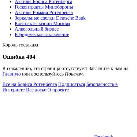
Активы Бориса Ротенберга
Госконтракты Минобороны
Активы Романа Ротенберга
Зеркальные сделки Deutsche Bank
Контракты мэрии Москвы
Алкогольный бизнес
Юридическое заключение
Король госзаказа
Ошибка 404
К сожалению, эта страница отсутствует! Загляните к нам на
Главную
или воспользуйтесь
Поиском
.
Все на Бориса Ротенберга
Подписаться
Безопасность в
Интернете
Все досье
О проекте
Facebook